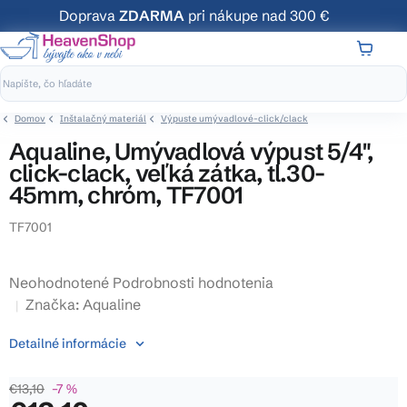
Prejsť
Doprava
ZDARMA
pri nákupe nad 300 €
na
obsah
NÁKUP
KOŠÍK
Domov
Inštalačný materiál
Výpuste umývadlové-click/clack
Aqualine, Umývadlová výpust 5/4",
click-clack, veľká zátka, tl.30-
45mm, chróm, TF7001
TF7001
Priemerné
Neohodnotené
Podrobnosti hodnotenia
hodnotenie
Značka:
Aqualine
produktu
Detailné informácie
je
0,0
€13,10
–7 %
z