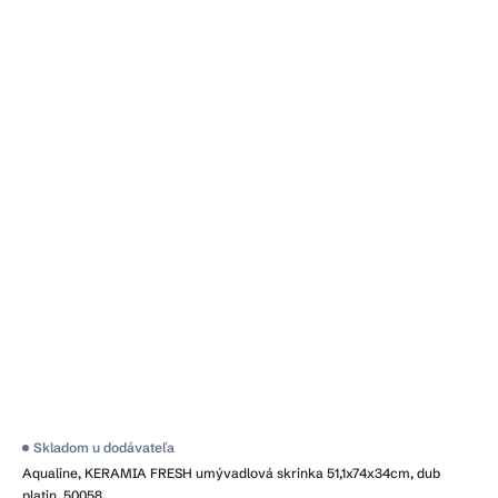
Priemerné
Skladom u dodávateľa
hodnotenie
Aqualine, KERAMIA FRESH umývadlová skrinka 51,1x74x34cm, dub
produktu
je
platin, 50058