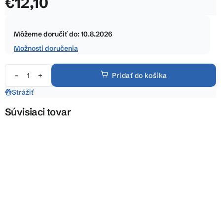
€12,10
5
hviezdičiek.
Jednotková
cena:
Môžeme doručiť do:
10.8.2026
Možnosti doručenia
Pridať do košíka
Strážiť
Súvisiaci tovar