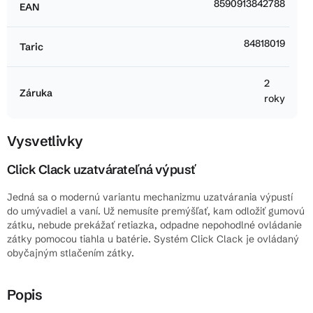
8590913842788
EAN
84818019
Taric
2
Záruka
roky
Vysvetlivky
Click Clack uzatvárateľná výpusť
Jedná sa o modernú variantu mechanizmu uzatvárania výpustí
do umývadiel a vaní. Už nemusíte premýšľať, kam odložiť gumovú
zátku, nebude prekážať retiazka, odpadne nepohodlné ovládanie
zátky pomocou tiahla u batérie. Systém Click Clack je ovládaný
obyčajným stlačením zátky.
Popis