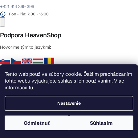
+421 914 399 399
Pon - Pia: 7:00 - 15:00
Podpora HeavenShop
Hovoríme týmito jazykmi:
Sme dostupní:
Tento web používa súbory cookie. Ďalším prechádzaním
Pon – Pia: 7:00 – 15:00
tohto webu vyjadrujete súhlas s ich používaním. Viac
informácií
tu
.
Nastavenie
Odmietnuť
Súhlasím