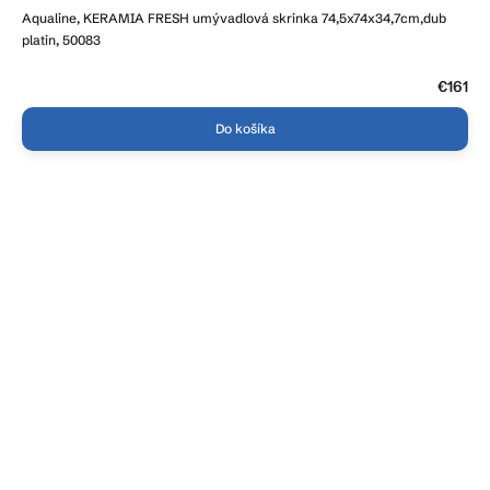
hodnotenie
Aqualine, KERAMIA FRESH umývadlová skrinka 74,5x74x34,7cm,dub
produktu
je
platin, 50083
5,0
z
5
€161
hviezdičiek.
Do košíka