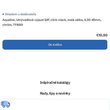
Skladom u dodávateľa
Aqualine, Umývadlová výpust 5/4", click-clack, malá zátka, tl.30-45mm,
chróm, TF8001
€10,90
Do košíka
Z
á
p
ä
Inšpiračné katalógy
t
i
Rady, tipy a novinky
e