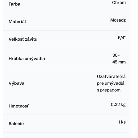
Chróm
Farba
Mosadz
Materiál
5/4"
Veľkosť závitu
30-
Hrúbka umývadla
45 mm
Uzatvárateľná
Výbava
pre umývadlá
s prepadom
0.32 kg
Hmotnosť
1 ks
Balenie