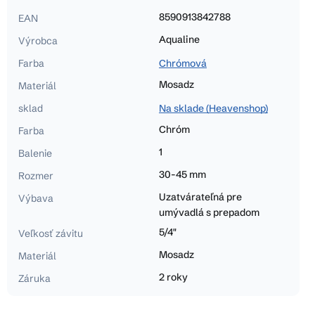
8590913842788
EAN
Aqualine
Výrobca
Farba
Chrómová
Mosadz
Materiál
sklad
Na sklade (Heavenshop)
Chróm
Farba
1
Balenie
30-45 mm
Rozmer
Uzatvárateľná pre
Výbava
umývadlá s prepadom
5/4"
Veľkosť závitu
Mosadz
Materiál
2 roky
Záruka