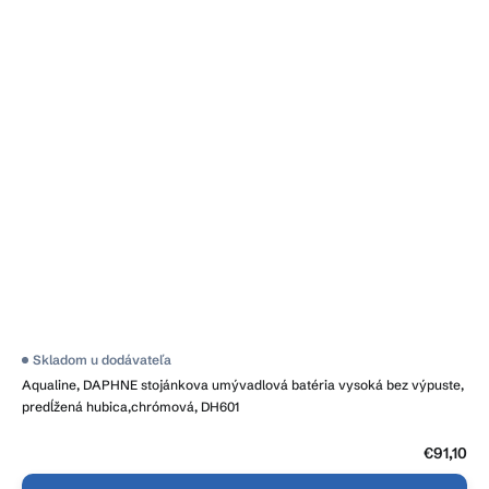
Skladom u dodávateľa
Aqualine, DAPHNE stojánkova umývadlová batéria vysoká bez výpuste,
predĺžená hubica,chrómová, DH601
€91,10