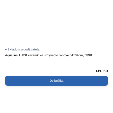
Priemerné
Skladom u dodávateľa
hodnotenie
Aqualine, LUIGI keramické umývadlo rohové 34x34cm, FS161
produktu
je
5,0
z
5
€50,60
hviezdičiek.
Do košíka