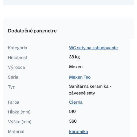
Dodatočné parametre
Kategória
WC sety na zabudovanie
38 kg
Hmotnosť
Mexen
Výrobca
Séria
Mexen Teo
Sanitárna keramika -
Typ
závesné sety
Farba
Čierna
510
Hĺbka (mm)
360
Výška (mm)
Materiál
keramika