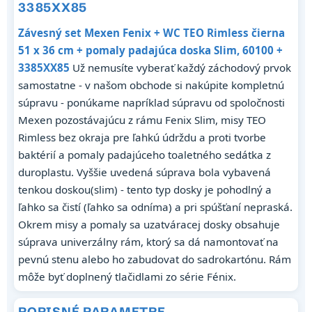
3385XX85
Závesný set Mexen Fenix + WC TEO Rimless čierna
51 x 36 cm + pomaly padajúca doska Slim, 60100 +
3385XX85
Už nemusíte vyberať každý záchodový prvok
samostatne - v našom obchode si nakúpite kompletnú
súpravu - ponúkame napríklad súpravu od spoločnosti
Mexen pozostávajúcu z rámu Fenix Slim, misy TEO
Rimless bez okraja pre ľahkú údrždu a proti tvorbe
baktérií a pomaly padajúceho toaletného sedátka z
duroplastu. Vyššie uvedená súprava bola vybavená
tenkou doskou(slim) - tento typ dosky je pohodlný a
ľahko sa čistí (ľahko sa odníma) a pri spúšťaní nepraská.
Okrem misy a pomaly sa uzatváracej dosky obsahuje
súprava univerzálny rám, ktorý sa dá namontovať na
pevnú stenu alebo ho zabudovat do sadrokartónu. Rám
môže byť doplnený tlačidlami zo série Fénix.
POPISNÉ PARAMETRE