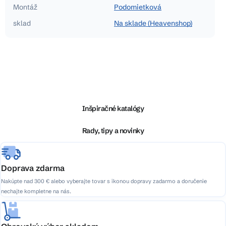
Montáž
Podomietková
sklad
Na sklade (Heavenshop)
Z
á
p
ä
Inšpiračné katalógy
t
i
Rady, tipy a novinky
e
Doprava zdarma
Nakúpte nad 300 € alebo vyberajte tovar s ikonou dopravy zadarmo a doručenie
nechajte kompletne na nás.