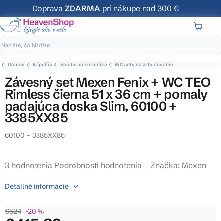
Prejsť
Doprava
ZDARMA
pri nákupe nad 300 €
na
obsah
NÁKUP
KOŠÍK
Domov
Kúpeľňa
Sanitárna keramika
WC sety na zabudovanie
Závesný set Mexen Fenix + WC TEO
Rimless čierna 51 x 36 cm + pomaly
padajúca doska Slim, 60100 +
3385XX85
60100 - 3385XX85
Priemerné
3 hodnotenia
Podrobnosti hodnotenia
Značka:
Mexen
hodnotenie
Detailné informácie
produktu
je
€524
–20 %
5,0