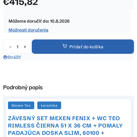
€415,82
z
5
Jednotková
hviezdičiek.
cena:
Môžeme doručiť do:
10.8.2026
Možnosti doručenia
Pridať do košíka
Strážiť
Podrobný popis
Mexen Teo
keramika
ZÁVESNÝ SET MEXEN FENIX + WC TEO
RIMLESS ČIERNA 51 X 36 CM + POMALY
PADAJÚCA DOSKA SLIM, 60100 +