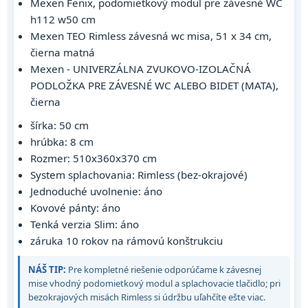
Mexen Fenix, podomietkový modul pre závesné WC
h112 w50 cm
Mexen TEO Rimless závesná wc misa, 51 x 34 cm,
čierna matná
Mexen - UNIVERZÁLNA ZVUKOVO-IZOLAČNÁ
PODLOŽKA PRE ZÁVESNÉ WC ALEBO BIDET (MATA),
čierna
šírka: 50 cm
hrúbka: 8 cm
Rozmer: 510x360x370 cm
System splachovania: Rimless (bez-okrajové)
Jednoduché uvolnenie: áno
Kovové pánty: áno
Tenká verzia Slim: áno
záruka 10 rokov na rámovú konštrukciu
NÁŠ TIP:
Pre kompletné riešenie odporúčame k závesnej
mise vhodný podomietkový modul a splachovacie tlačidlo; pri
bezokrajových misách Rimless si údržbu uľahčíte ešte viac.