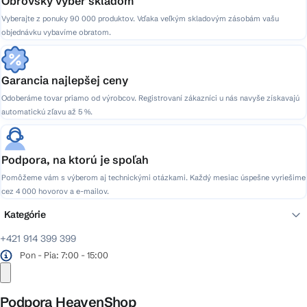
Obrovský výber skladom
Vyberajte z ponuky 90 000 produktov. Vďaka veľkým skladovým zásobám vašu
objednávku vybavíme obratom.
Garancia najlepšej ceny
Odoberáme tovar priamo od výrobcov. Registrovaní zákazníci u nás navyše získavajú
automatickú zľavu až 5 %.
Podpora, na ktorú je spoľah
Pomôžeme vám s výberom aj technickými otázkami. Každý mesiac úspešne vyriešime
cez 4 000 hovorov a e-mailov.
Kategórie
+421 914 399 399
Pon - Pia: 7:00 - 15:00
Podpora HeavenShop