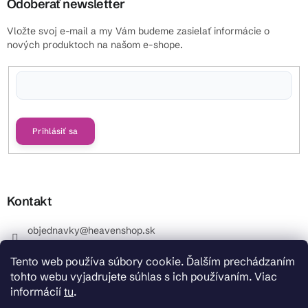
Odoberať newsletter
Vložte svoj e-mail a my Vám budeme zasielať informácie o
nových produktoch na našom e-shope.
Vložením e-mailu súhlasíte s
podmienkami ochrany osobných údajov
Prihlásiť sa
Kontakt
objednavky
@
heavenshop.sk
+421 914 399 399
Tento web používa súbory cookie. Ďalším prechádzaním
_Info objednávky : +421 914 399 399 Pracovné dni od
tohto webu vyjadrujete súhlas s ich používaním. Viac
8.00 hod. do 12.00 . REKLAMÁCIE : +421 914 399 399
informácií
tu
.
HeavenShop.sk