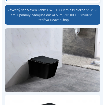
Závesný set Mexen Fenix + WC TEO Rimless čierna 51 x 36
cm + pomaly padajúca doska Slim, 60100 + 3385XX85 ·
Predáva HeavenShop