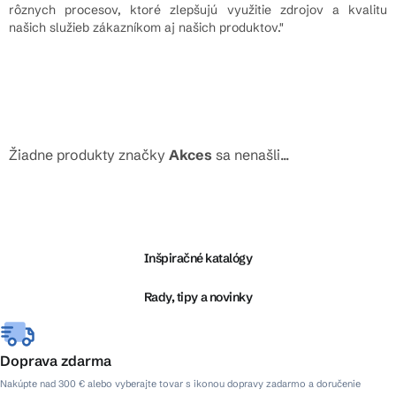
rôznych procesov, ktoré zlepšujú využitie zdrojov a kvalitu
našich služieb zákazníkom aj našich produktov."
Žiadne produkty značky
Akces
sa nenašli...
Z
á
p
ä
Inšpiračné katalógy
t
i
Rady, tipy a novinky
e
Doprava zdarma
Nakúpte nad 300 € alebo vyberajte tovar s ikonou dopravy zadarmo a doručenie