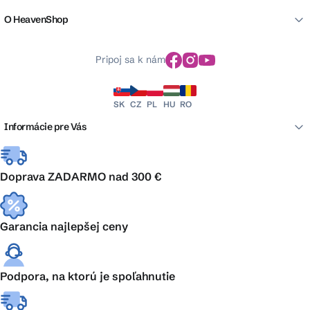
O HeavenShop
Pripoj sa k nám
SK
CZ
PL
HU
RO
Informácie pre Vás
Doprava ZADARMO nad 300 €
Garancia najlepšej ceny
Podpora, na ktorú je spoľahnutie