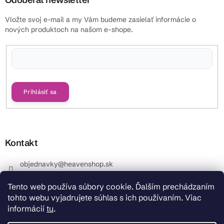
Vložte svoj e-mail a my Vám budeme zasielať informácie o
nových produktoch na našom e-shope.
Vložením e-mailu súhlasíte s
podmienkami ochrany osobných údajov
Prihlásiť sa
Kontakt
objednavky
@
heavenshop.sk
+421 914 399 399
Tento web používa súbory cookie. Ďalším prechádzaním
_Info objednávky : +421 914 399 399 Pracovné dni od
tohto webu vyjadrujete súhlas s ich používaním. Viac
8.00 hod. do 12.00 . REKLAMÁCIE : +421 914 399 399
informácií
tu
.
HeavenShop.sk