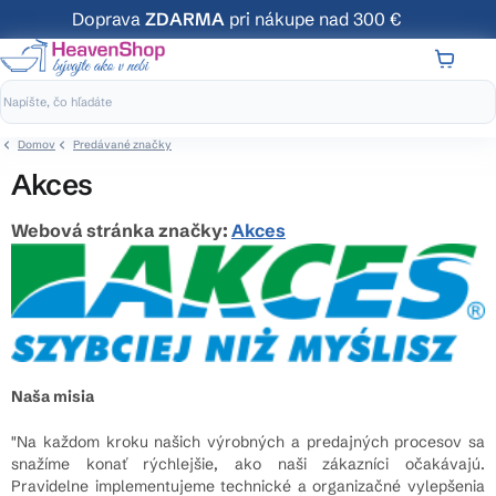
Prejsť
Doprava
ZDARMA
pri nákupe nad 300 €
na
obsah
NÁKUP
KOŠÍK
Domov
Predávané značky
Akces
Webová stránka značky:
Akces
Naša misia
"Na každom kroku našich výrobných a predajných procesov sa
snažíme konať rýchlejšie, ako naši zákazníci očakávajú.
Pravidelne implementujeme technické a organizačné vylepšenia