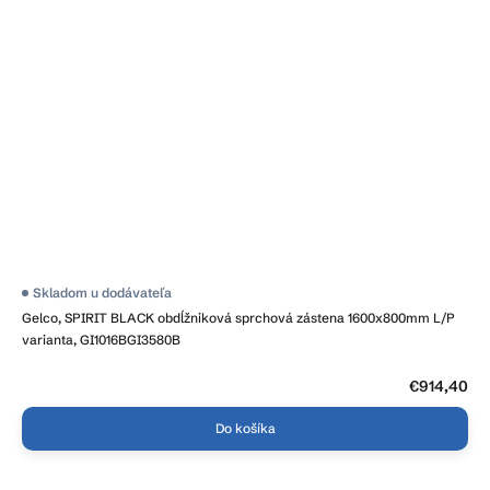
Skladom u dodávateľa
Gelco, SPIRIT BLACK obdĺžniková sprchová zástena 1600x800mm L/P
varianta, GI1016BGI3580B
€914,40
Do košíka