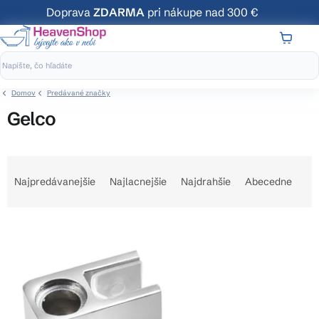
Prejsť
Doprava
ZDARMA
pri nákupe nad 300 €
na
obsah
NÁKUP
KOŠÍK
Domov
Predávané značky
Gelco
R
a
Najpredávanejšie
Najlacnejšie
Najdrahšie
Abecedne
d
e
V
n
ý
i
p
e
i
p
s
r
p
o