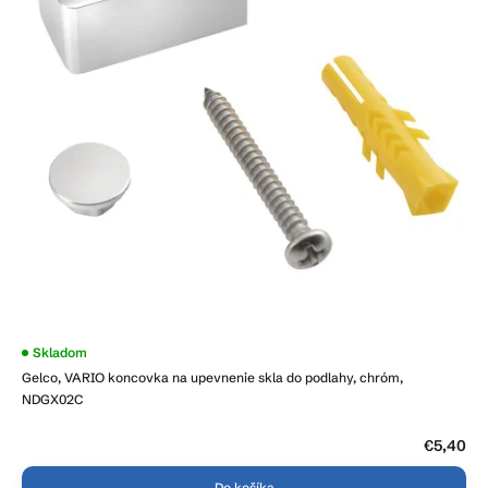
r
d
o
u
d
k
u
t
k
o
t
v
o
v
Skladom
Gelco, VARIO koncovka na upevnenie skla do podlahy, chróm,
NDGX02C
€5,40
Do košíka