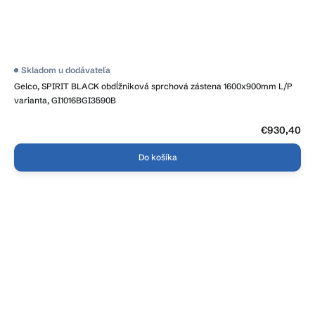
Skladom u dodávateľa
Gelco, SPIRIT BLACK obdĺžniková sprchová zástena 1600x900mm L/P
varianta, GI1016BGI3590B
€930,40
Do košíka