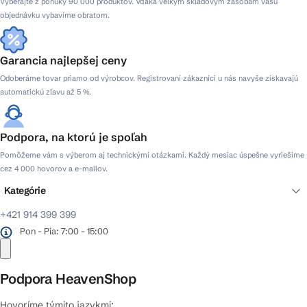
Vyberajte z ponuky 90 000 produktov. Vďaka veľkým skladovým zásobám vašu
s
objednávku vybavíme obratom.
u
Garancia najlepšej ceny
Odoberáme tovar priamo od výrobcov. Registrovaní zákazníci u nás navyše získavajú
automatickú zľavu až 5 %.
Podpora, na ktorú je spoľah
Pomôžeme vám s výberom aj technickými otázkami. Každý mesiac úspešne vyriešime
cez 4 000 hovorov a e-mailov.
Kategórie
+421 914 399 399
Pon - Pia: 7:00 - 15:00
Podpora HeavenShop
Hovoríme týmito jazykmi: