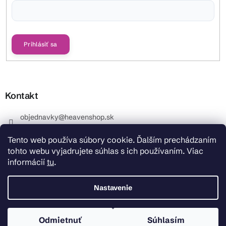
Vložením e-mailu súhlasíte s
podmienkami ochrany osobných údajov
Prihlásiť sa
Kontakt
objednavky
@
heavenshop.sk
+421 914 399 399
Tento web používa súbory cookie. Ďalším prechádzaním
_Info objednávky : +421 914 399 399 Pracovné dni od
tohto webu vyjadrujete súhlas s ich používaním. Viac
8.00 hod. do 12.00 . REKLAMÁCIE : +421 914 399 399
informácií
tu
.
HeavenShop.sk
HeavenShop.sk
Nastavenie
Odmietnuť
Súhlasím
Copyright 2026
Heavenshop
. Všetky práva vyhradené.