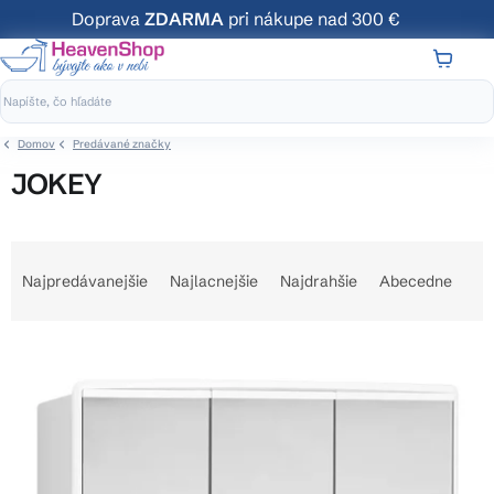
Prejsť
Doprava
ZDARMA
pri nákupe nad 300 €
na
obsah
NÁKUP
KOŠÍK
Domov
Predávané značky
JOKEY
R
a
Najpredávanejšie
Najlacnejšie
Najdrahšie
Abecedne
d
e
V
n
ý
i
p
e
i
p
s
r
p
o