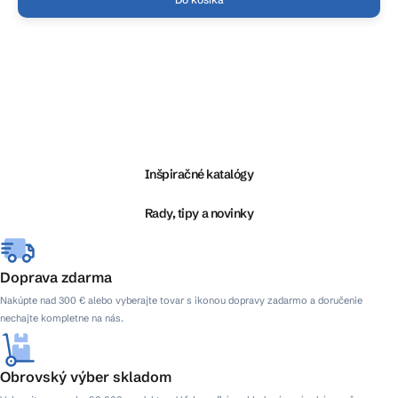
O
v
l
Z
á
á
d
p
a
ä
Inšpiračné katalógy
c
t
i
i
Rady, tipy a novinky
e
e
p
r
Doprava zdarma
v
k
Nakúpte nad 300 € alebo vyberajte tovar s ikonou dopravy zadarmo a doručenie
y
nechajte kompletne na nás.
v
ý
p
Obrovský výber skladom
i