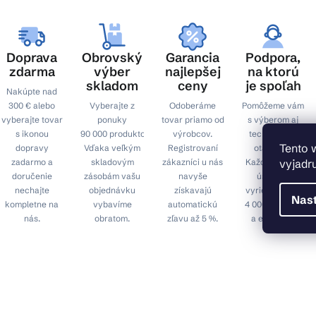
t
i
e
Doprava
Obrovský
Garancia
Podpora,
zdarma
výber
najlepšej
na ktorú
skladom
ceny
je spoľah
Nakúpte nad
300 € alebo
Vyberajte z
Odoberáme
Pomôžeme vám
vyberajte tovar
ponuky
tovar priamo od
s výberom aj
s ikonou
90 000 produktov.
výrobcov.
technickými
Tento 
dopravy
Vďaka veľkým
Registrovaní
otázkami.
vyjadru
zadarmo a
skladovým
zákazníci u nás
Každý mesiac
doručenie
zásobám vašu
navyše
úspešne
nechajte
objednávku
získavajú
vyriešime cez
Nas
kompletne na
vybavíme
automatickú
4 000 hovorov
nás.
obratom.
zľavu až 5 %.
a e-mailov.