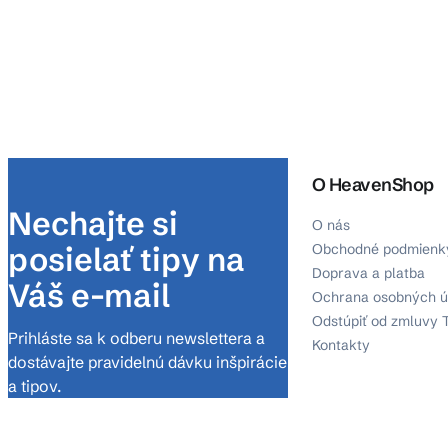
O HeavenShop
Nechajte si
O nás
posielať tipy na
Obchodné podmienk
Doprava a platba
Váš e-mail
Ochrana osobných ú
Odstúpiť od zmluvy 
Prihláste sa k odberu newslettera a
Kontakty
dostávajte pravidelnú dávku inšpirácie
a tipov.