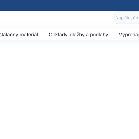
štalačný materiál
Obklady, dlažby a podlahy
Výpreda