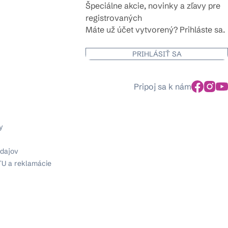
Špeciálne akcie, novinky a zľavy pre
registrovaných
Máte už účet vytvorený? Prihláste sa.
PRIHLÁSIŤ SA
Pripoj sa k nám
y
dajov
TU a reklamácie