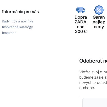
Informácie pre Vás
Doprava
Garanc
Rady, tipy a novinky
ZADARMO
najlep
nad
ceny
Inšpiračné katalógy
300 €
Inspirace
Odoberať n
Vložte svoj e-
budeme zasiela
nových produk
e-shope.