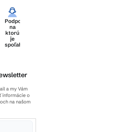
ia
Podpora,
šej
na
ktorú
je
spoľahnutie
ewsletter
mail a my Vám
ť informácie o
toch na našom