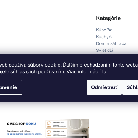
Preskočiť kategórie
Kategórie
Kúpeľňa
Kuchyňa
Dom a záhrada
Svietidlá
Inštalačný materiál
Obklady, dlažby a p
web používa súbory cookie. Ďalším prechádzaním tohto web
Výpredaj
jete súhlas s ich používaním. Viac informácií
tu
.
tavenie
Odmietnuť
Súhl