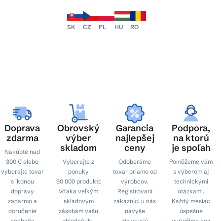
SK
CZ
PL
HU
RO
Doprava
Obrovský
Garancia
Podpora,
zdarma
výber
najlepšej
na ktorú
skladom
ceny
je spoľah
Nakúpte nad
300 € alebo
Vyberajte z
Odoberáme
Pomôžeme vám
vyberajte tovar
ponuky
tovar priamo od
s výberom aj
s ikonou
90 000 produktov.
výrobcov.
technickými
dopravy
Vďaka veľkým
Registrovaní
otázkami.
zadarmo a
skladovým
zákazníci u nás
Každý mesiac
doručenie
zásobám vašu
navyše
úspešne
nechajte
objednávku
získavajú
vyriešime cez