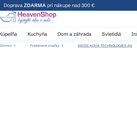
Prejsť
Doprava
ZDARMA
pri nákupe nad 300 €
na
obsah
Kúpeľňa
Kuchyňa
Dom a záhrada
Svietidlá
In
Domov
Predávané značky
SWISS AQUA TECHNOLOGIES AG