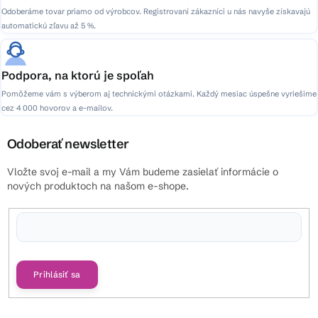
Odoberáme tovar priamo od výrobcov. Registrovaní zákazníci u nás navyše získavajú
automatickú zľavu až 5 %.
Podpora, na ktorú je spoľah
Pomôžeme vám s výberom aj technickými otázkami. Každý mesiac úspešne vyriešime
cez 4 000 hovorov a e-mailov.
Odoberať newsletter
Vložte svoj e-mail a my Vám budeme zasielať informácie o
nových produktoch na našom e-shope.
Vložením e-mailu súhlasíte s
podmienkami ochrany osobných údajov
Prihlásiť sa