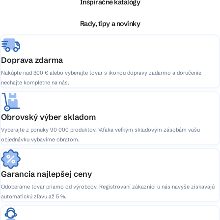
ä
Inšpiračné katalógy
t
i
Rady, tipy a novinky
e
Doprava zdarma
Nakúpte nad 300 € alebo vyberajte tovar s ikonou dopravy zadarmo a doručenie
nechajte kompletne na nás.
Obrovský výber skladom
Vyberajte z ponuky 90 000 produktov. Vďaka veľkým skladovým zásobám vašu
objednávku vybavíme obratom.
Garancia najlepšej ceny
Odoberáme tovar priamo od výrobcov. Registrovaní zákazníci u nás navyše získavajú
automatickú zľavu až 5 %.