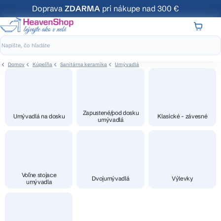
Prejsť
Doprava
ZDARMA
pri nákupe nad 300 €
na
obsah
NÁKUP
KOŠÍK
Domov
Kúpeľňa
Sanitárna keramika
Umývadlá
Zapustené/pod dosku
Umývadlá na dosku
Klasické - závesné
umývadlá
Voľne stojace
Dvojumývadlá
Výlevky
umývadla