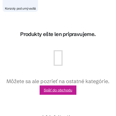
Konzoly pod umývadlá
Produkty ešte len pripravujeme.
Môžete sa ale pozrieť na ostatné kategórie.
Späť do obchodu
Z
á
p