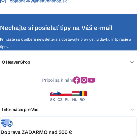
objednavky@heavenshop.sk
Nechajte si posielať tipy na Váš e-mail
Prihláste sa k odberu newslettera a dostávajte pravidelnú dávku inšpirácie a
tipov.
O HeavenShop
Pripoj sa k nám
SK
CZ
PL
HU
RO
Informácie pre Vás
Doprava ZADARMO nad 300 €