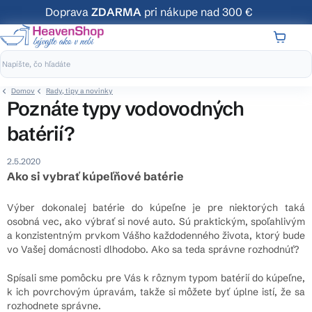
Prejsť
Doprava
ZDARMA
pri nákupe nad 300 €
na
obsah
NÁKUP
KOŠÍK
Domov
Rady, tipy a novinky
Poznáte typy vodovodných
batérií?
2.5.2020
Ako si vybrať kúpeľňové batérie
Výber dokonalej batérie do kúpeľne je pre niektorých taká
osobná vec, ako výbrať si nové auto. Sú praktickým, spoľahlivým
a konzistentným prvkom Vášho každodenného života, ktorý bude
vo Vašej domácnosti dlhodobo. Ako sa teda správne rozhodnúť?
Spísali sme pomôcku pre Vás k rôznym typom batérií do kúpeľne,
k ich povrchovým úpravám, takže si môžete byť úplne istí, že sa
rozhodnete správne.