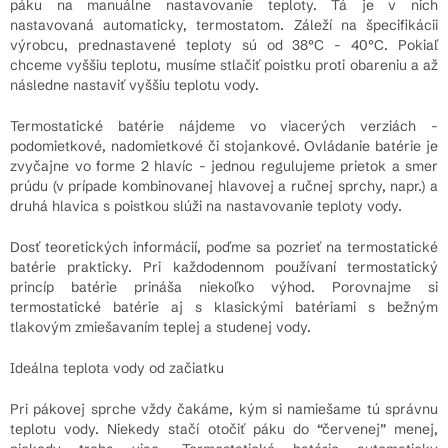
páku na manuálne nastavovanie teploty. Tá je v nich
nastavovaná automaticky, termostatom. Záleží na špecifikácii
výrobcu, prednastavené teploty sú od 38°C - 40°C. Pokiaľ
chceme vyššiu teplotu, musíme stlačiť poistku proti obareniu a až
následne nastaviť vyššiu teplotu vody.
Termostatické batérie nájdeme vo viacerých verziách -
podomietkové, nadomietkové či stojankové. Ovládanie batérie je
zvyčajne vo forme 2 hlavíc - jednou regulujeme prietok a smer
prúdu (v prípade kombinovanej hlavovej a ručnej sprchy, napr.) a
druhá hlavica s poistkou slúži na nastavovanie teploty vody.
Dosť teoretických informácií, poďme sa pozrieť na termostatické
batérie prakticky. Pri každodennom používaní termostatický
princíp batérie prináša niekoľko výhod. Porovnajme si
termostatické batérie aj s klasickými batériami s bežným
tlakovým zmiešavaním teplej a studenej vody.
Ideálna teplota vody od začiatku
Pri pákovej sprche vždy čakáme, kým si namiešame tú správnu
teplotu vody. Niekedy stačí otočiť páku do “červenej” menej,