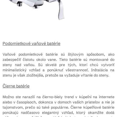
Podomietkové vaňové batérie
Vaňové podomietkové batérie sú štýlovým spôsobom, ako
zabezpečiť čistotu okolo vane. Tieto batérie sú montované do
steny nad vaňou. Sú skvelé pre tých, ktorí chcú vytvoriť
minimalistický vzhľad a ponúknuť všestrannosť. Inštalácia na
stenu je však zložitejšia, pretože sa vyžaduje vŕtanie do steny.
Čierne batérie
Možno ste narazili na čierno-biely trend v kúpeľni na internete
alebo v časopisoch, dokonca v domoch vašich priateľov a nie je
tajomstvom, prečo sú také populárne. Čierne kúpeľňové batérie
ponúkajú nadčasovo elegantný vzhľad, ktorý okamžite dodá