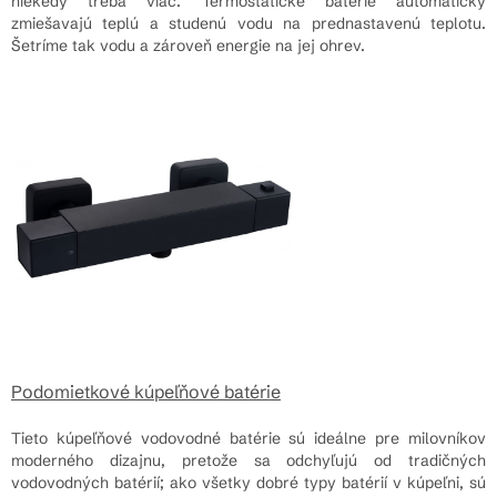
niekedy treba viac. Termostatické batérie automaticky
zmiešavajú teplú a studenú vodu na prednastavenú teplotu.
Šetríme tak vodu a zároveň energie na jej ohrev.
Podomietkové kúpeľňové batérie
Tieto kúpeľňové vodovodné batérie sú ideálne pre milovníkov
moderného dizajnu, pretože sa odchyľujú od tradičných
vodovodných batérií; ako všetky dobré typy batérií v kúpeľni, sú