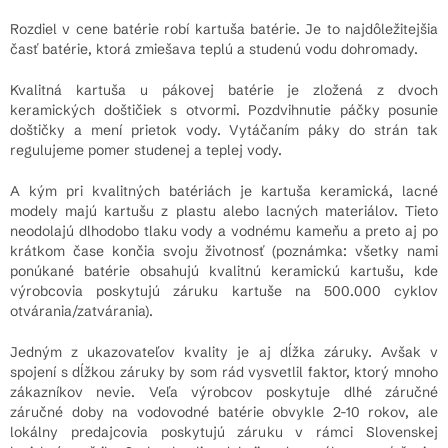
Rozdiel v cene batérie robí kartuša batérie. Je to najdôležitejšia
časť batérie, ktorá zmiešava teplú a studenú vodu dohromady.
Kvalitná kartuša u pákovej batérie je zložená z dvoch
keramických doštičiek s otvormi. Pozdvihnutie páčky posunie
doštičky a mení prietok vody. Vytáčaním páky do strán tak
regulujeme pomer studenej a teplej vody.
A kým pri kvalitných batériách je kartuša keramická, lacné
modely majú kartušu z plastu alebo lacných materiálov. Tieto
neodolajú dlhodobo tlaku vody a vodnému kameňu a preto aj po
krátkom čase končia svoju životnosť (poznámka: všetky nami
ponúkané batérie obsahujú kvalitnú keramickú kartušu, kde
výrobcovia poskytujú záruku kartuše na 500.000 cyklov
otvárania/zatvárania).
Jedným z ukazovateľov kvality je aj dĺžka záruky. Avšak v
spojení s dĺžkou záruky by som rád vysvetlil faktor, ktorý mnoho
zákazníkov nevie. Veľa výrobcov poskytuje dlhé záručné
záručné doby na vodovodné batérie obvykle 2-10 rokov, ale
lokálny predajcovia poskytujú záruku v rámci Slovenskej