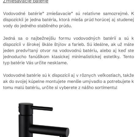
Zmiešavacie batérie
Vodovodné batérie” zmiešavacie” sú relatívne samozrejmé. K
dispozíckii je jedna batéria, ktorá mieša prúd horúcej aj studenej
vody do jedného stabilného prúdu.
Jedná sa o najbežnejšiu formu vodovodných batérií a sú k
dispozícii v širokej škále štýlov a farieb. Sú ideálne, ak už máte
jeden predvŕtaný otvor na vodovodnú batériu, alebo aj keď ste
jednoducho fanúšikom klasickej minimalistickej estetiky. Tento
typ batérie Vás určite nesklame.
Vodovodné batérie sú k dispozícii aj v rôznych veľkostiach, takže
ak do svojej kúpelne montujete menšie umývadlo a potrebujete k
tomu malú batériu, určite si vyberete z nášho sortimentu!