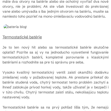
máte dva otvory na batérie alebo ste ochotný vyvŕtať dva nové
otvory, nie je problém; Ak ste však investovali do prekrásnej
vane alebo umývadla s iba jedným otvorom na batériu, musíte sa
namiesto toho pozrieť na mono-zmiešavaciu vodovodnú batériu.
Termostatické batérie
Je to len nový hit alebo sa termostatické batérie skutočne
oplatia? Pozrite sa aj vy na jednoducho vysvetlené fungovanie
termostatických batérií, kompletné porovnanie s klasickými
batériami a rozhodnite sa pre tú správnu pre seba.
Vysoko kvalitný termostatický ventil zaistí okamžitú dodávku
zmiešanej vody v požadovanej teplote. Ak prestane pritekať do
batérie studená voda, chytrý termostat tento problém zachytí a
ihneď zablokuje prívod horkej vody, takže užívateľ je v bezpečí i
v túto chvílu. Chytrý termostat zaistí stálu, nekolísajúcu teplotu
nastavenej vody.
Termostatické batérie sa na prvý pohľad líšia tým, že nemajú