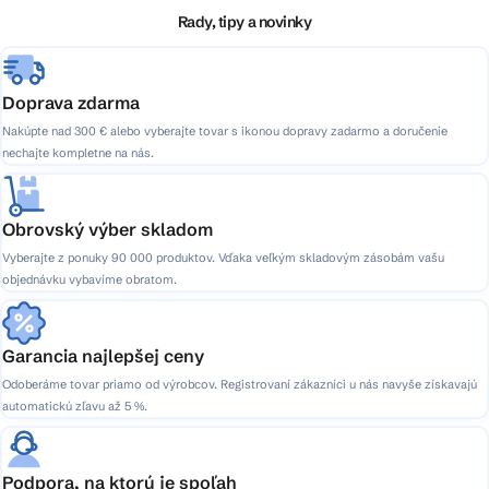
i
Rady, tipy a novinky
e
Doprava zdarma
Nakúpte nad 300 € alebo vyberajte tovar s ikonou dopravy zadarmo a doručenie
nechajte kompletne na nás.
Obrovský výber skladom
Vyberajte z ponuky 90 000 produktov. Vďaka veľkým skladovým zásobám vašu
objednávku vybavíme obratom.
Garancia najlepšej ceny
Odoberáme tovar priamo od výrobcov. Registrovaní zákazníci u nás navyše získavajú
automatickú zľavu až 5 %.
Podpora, na ktorú je spoľah