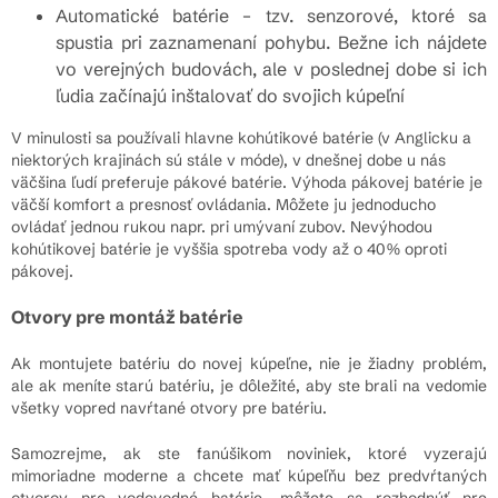
Automatické batérie – tzv. senzorové, ktoré sa
spustia pri zaznamenaní pohybu. Bežne ich nájdete
vo verejných budovách, ale v poslednej dobe si ich
ľudia začínajú inštalovať do svojich kúpeľní
V minulosti sa používali hlavne kohútikové batérie (v Anglicku a
niektorých krajinách sú stále v móde), v dnešnej dobe u nás
väčšina ľudí preferuje pákové batérie. Výhoda pákovej batérie je
väčší komfort a presnosť ovládania. Môžete ju jednoducho
ovládať jednou rukou napr. pri umývaní zubov. Nevýhodou
kohútikovej batérie je vyššia spotreba vody až o 40% oproti
pákovej.
Otvory pre montáž batérie
Ak montujete batériu do novej kúpeľne, nie je žiadny problém,
ale ak meníte starú batériu, je dôležité, aby ste brali na vedomie
všetky vopred navŕtané otvory pre batériu.
Samozrejme, ak ste fanúšikom noviniek, ktoré vyzerajú
mimoriadne moderne a chcete mať kúpeľňu bez predvŕtaných
otvorov pre vodovodné batérie, môžete sa rozhodnúť pre