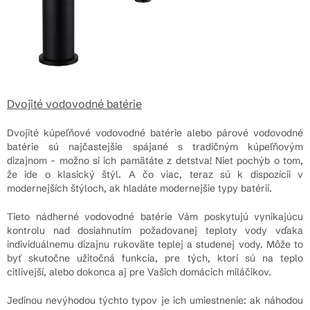
Dvojité vodovodné batérie
Dvojité kúpeľňové vodovodné batérie alebo párové vodovodné
batérie sú najčastejšie spájané s tradičným kúpeľňovým
dizajnom - možno si ich pamätáte z detstva! Niet pochýb o tom,
že ide o klasický štýl. A čo viac, teraz sú k dispozícii v
modernejších štýloch, ak hladáte modernejšie typy batérií.
Tieto nádherné vodovodné batérie Vám poskytujú vynikajúcu
kontrolu nad dosiahnutím požadovanej teploty vody vďaka
individuálnemu dizajnu rukoväte teplej a studenej vody. Môže to
byť skutočne užitočná funkcia, pre tých, ktorí sú na teplo
citlivejší, alebo dokonca aj pre Vašich domácich miláčikov.
Jedinou nevýhodou týchto typov je ich umiestnenie: ak náhodou