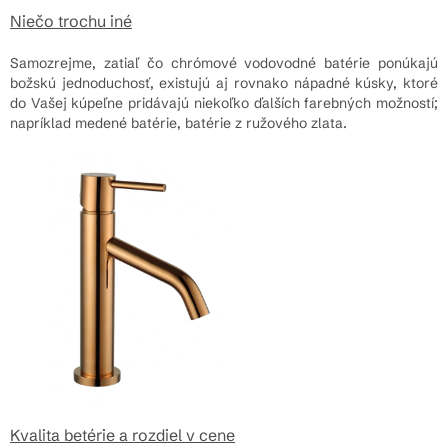
Niečo trochu iné
Samozrejme, zatiaľ čo chrómové vodovodné batérie ponúkajú
božskú jednoduchosť, existujú aj rovnako nápadné kúsky, ktoré
do Vašej kúpeľne pridávajú niekoľko ďalších farebných možností;
napríklad medené batérie, batérie z ružového zlata.
Kvalita betérie a rozdiel v cene