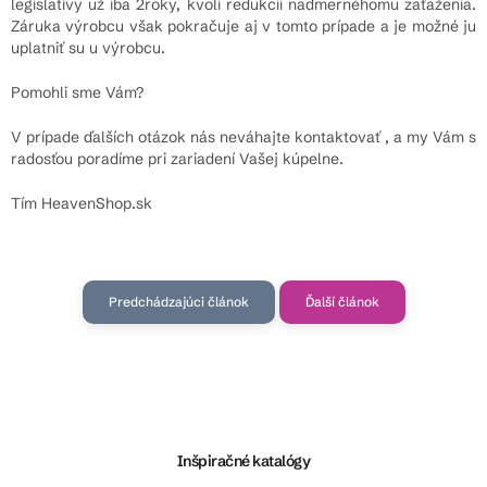
legislatívy už iba 2roky, kvoli redukcii nadmernéhomu zaťaženia.
Záruka výrobcu však pokračuje aj v tomto prípade a je možné ju
uplatniť su u výrobcu.
Pomohli sme Vám?
V prípade ďalších otázok nás neváhajte kontaktovať , a my Vám s
radosťou poradíme pri zariadení Vašej kúpelne.
Tím HeavenShop.sk
Predchádzajúci článok
Ďalší článok
Z
á
p
ä
Inšpiračné katalógy
t