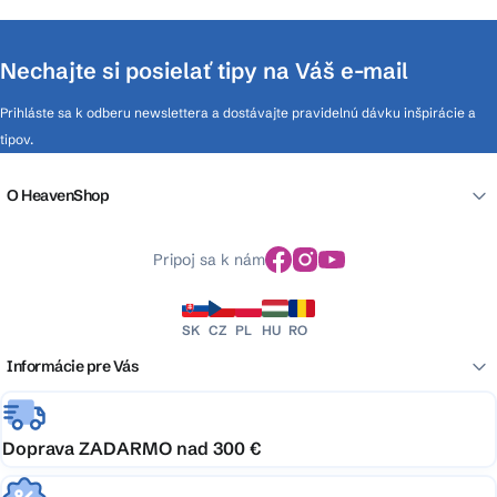
Nechajte si posielať tipy na Váš e-mail
Prihláste sa k odberu newslettera a dostávajte pravidelnú dávku inšpirácie a
tipov.
O HeavenShop
Pripoj sa k nám
SK
CZ
PL
HU
RO
Informácie pre Vás
Doprava ZADARMO nad 300 €