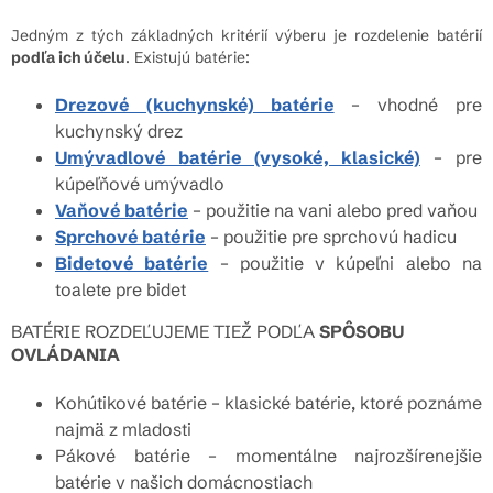
Jedným z tých základných kritérií výberu je rozdelenie batérií
podľa ich účelu
. Existujú batérie:
Drezové (kuchynské) batérie
– vhodné pre
kuchynský drez
Umývadlové batérie (vysoké, klasické)
– pre
kúpeľňové umývadlo
Vaňové batérie
– použitie na vani alebo pred vaňou
Sprchové batérie
– použitie pre sprchovú hadicu
Bidetové batérie
– použitie v kúpeľni alebo na
toalete pre bidet
BATÉRIE ROZDEĽUJEME TIEŽ PODĽA
SPÔSOBU
OVLÁDANIA
Kohútikové batérie – klasické batérie, ktoré poznáme
najmä z mladosti
Pákové batérie – momentálne najrozšírenejšie
batérie v našich domácnostiach