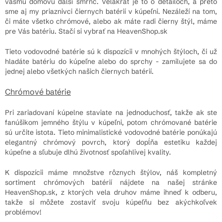
vášmu domovu ďalší šmrnc. Veľakrát je to o detailoch, a preto
sme aj my priaznivci čiernych batérií v kúpeľni. Nezáleží na tom,
či máte všetko chrómové, alebo ak máte radi čierny štýl, máme
pre Vás batériu. Stačí si vybrať na HeavenShop.sk
Tieto vodovodné batérie sú k dispozícii v mnohých štýloch, či už
hladáte batériu do kúpeľne alebo do sprchy - zamilujete sa do
jednej alebo všetkých našich čiernych batérií.
Chrómové batérie
Pri zariadovaní kúpelne staviate na jednoduchosť, takže ak ste
fanúšikom jemného štýlu v kúpeľni, potom chrómované batérie
sú určite istota. Tieto minimalistické vodovodné batérie ponúkajú
elegantný chrómový povrch, ktorý dopĺňa estetiku každej
kúpeľne a sľubuje dlhú životnosť spoľahlivej kvality.
K dispozícii máme množstve rôznych štýlov, náš kompletný
sortiment chrómových batérií nájdete na našej stránke
HeavenShop.sk, z ktorých vela druhov máme ihneď k odberu,
takže si môžete zostaviť svoju kúpeľňu bez akýchkoľvek
problémov!