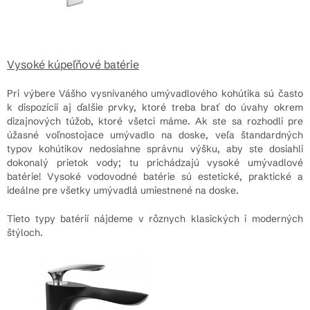
Vysoké kúpeľňové batérie
Pri výbere Vášho vysnívaného umývadlového kohútika sú často
k dispozícii aj ďalšie prvky, ktoré treba brať do úvahy okrem
dizajnových túžob, ktoré všetci máme. Ak ste sa rozhodli pre
úžasné voľnostojace umývadlo na doske, veľa štandardných
typov kohútikov nedosiahne správnu výšku, aby ste dosiahli
dokonalý prietok vody; tu prichádzajú vysoké umývadlové
batérie! Vysoké vodovodné batérie sú estetické, praktické a
ideálne pre všetky umývadlá umiestnené na doske.
Tieto typy batérií nájdeme v rôznych klasických i moderných
štýloch.