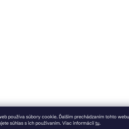
web používa súbory cookie. Ďalším prechádzaním tohto web
jete súhlas s ich používaním. Viac informácií
tu
.