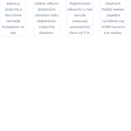
dopravy
Vďaka veľkým
Registrovaní
otázkami.
zadarmo a
skladovým
zákazníci u nás
Každý mesiac
doručenie
zásobám vašu
navyše
úspešne
nechajte
objednávku
získavajú
vyriešime cez
kompletne na
vybavíme
automatickú
4 000 hovorov
nás.
obratom.
zľavu až 5 %.
a e-mailov.