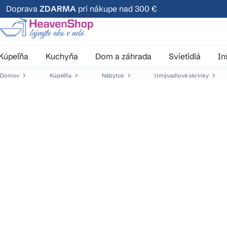
Prejsť
Doprava
ZDARMA
pri nákupe nad 300 €
na
obsah
Kúpeľňa
Kuchyňa
Dom a záhrada
Svietidlá
In
Domov
Kúpeľňa
Nábytok
Umývadlové skrinky