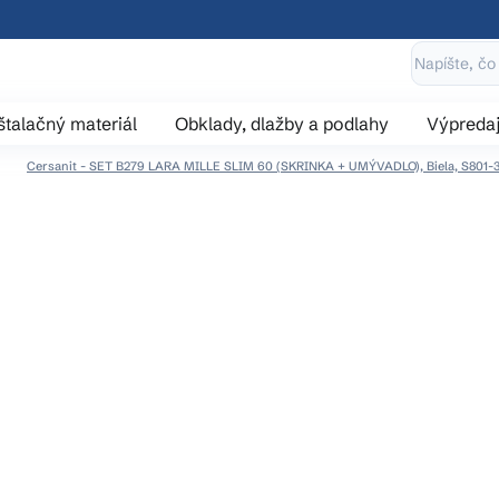
štalačný materiál
Obklady, dlažby a podlahy
Výpreda
Cersanit - SET B279 LARA MILLE SLIM 60 (SKRINKA + UMÝVADLO), Biela, S801