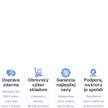
Z
á
p
ä
t
i
e
Doprava
Obrovský
Garancia
Podpora,
zdarma
výber
najlepšej
na ktorú
skladom
ceny
je spoľah
Nakúpte nad
300 € alebo
Vyberajte z
Odoberáme
Pomôžeme
vyberajte
ponuky
tovar priamo
vám s výberom
tovar s ikonou
90 000 produktov.
od výrobcov.
aj technickými