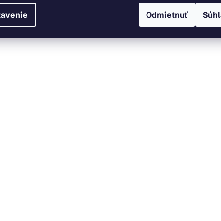
tavenie
Odmietnuť
Súhl