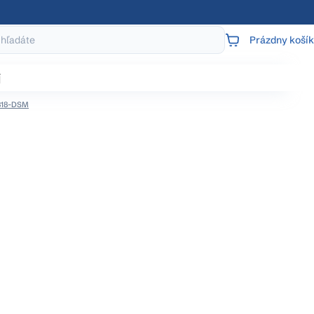
Prázdny košík
NÁKUPNÝ
KOŠÍK
j
-318-DSM