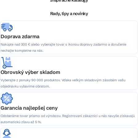
Inšpiračné katalógy
t
i
Rady, tipy a novinky
e
Doprava zdarma
Nakúpte nad 300 € alebo vyberajte tovar s ikonou dopravy zadarmo a doručenie
nechajte kompletne na nás.
Obrovský výber skladom
Vyberajte z ponuky 90 000 produktov. Vďaka veľkým skladovým zásobám vašu
objednávku vybavíme obratom.
Garancia najlepšej ceny
Odoberáme tovar priamo od výrobcov. Registrovaní zákazníci u nás navyše získavajú
automatickú zľavu až 5 %.