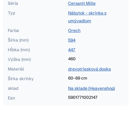
Séria
Cersanit Mille
Typ
Nábytok - skrinka s
umývadlom
Farba
Orech
Šírka (mm)
594
Hĺbka (mm)
447
460
Výška (mm)
Materiál
drevotriesková doska
60-69 cm
Šírka skrinky
sklad
Na sklade (Heavenshop)
5901771002147
Ean