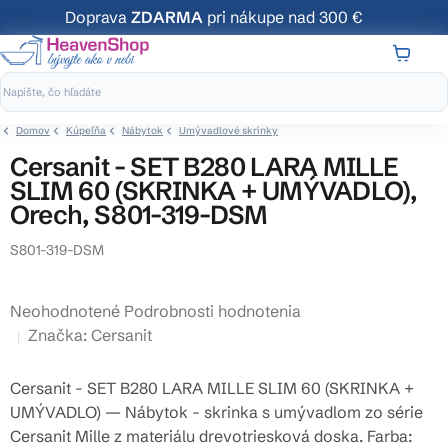
Prejsť
Doprava
ZDARMA
pri nákupe nad 300 €
na
obsah
NÁKUP
KOŠÍK
Domov
Kúpeľňa
Nábytok
Umývadlové skrinky
Cersanit - SET B280 LARA MILLE
SLIM 60 (SKRINKA + UMÝVADLO),
Orech, S801-319-DSM
S801-319-DSM
Priemerné
Neohodnotené
Podrobnosti hodnotenia
hodnotenie
Značka:
Cersanit
produktu
je
Cersanit - SET B280 LARA MILLE SLIM 60 (SKRINKA +
0,0
UMÝVADLO) — Nábytok - skrinka s umývadlom zo série
z
Cersanit Mille z materiálu drevotriesková doska. Farba: