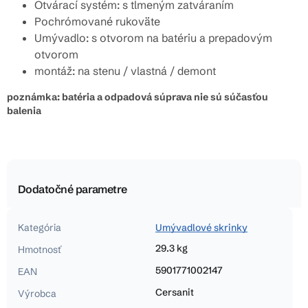
Otvárací systém: s tlmeným zatváraním
Pochrómované rukoväte
Umývadlo: s otvorom na batériu a prepadovým
otvorom
montáž: na stenu / vlastná / demont
poznámka: batéria a odpadová súprava nie sú súčasťou
balenia
Dodatočné parametre
Kategória
Umývadlové skrinky
29.3 kg
Hmotnosť
5901771002147
EAN
Cersanit
Výrobca