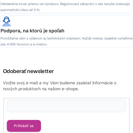
Odoberáme tovar priamo od výrobcov. Registrovaní zákazníci u nás navyše získavajú
automatickú zľavu až 5 %.
Podpora, na ktorú je spoľah
Pomôžeme vám s výberom aj technickými otázkami. Každý mesiac úspešne vyriešime
cez 4 000 hovorov a e-mailov.
Odoberať newsletter
Vložte svoj e-mail a my Vám budeme zasielať informácie o
nových produktoch na našom e-shope.
Vložením e-mailu súhlasíte s
podmienkami ochrany osobných údajov
Prihlásiť sa