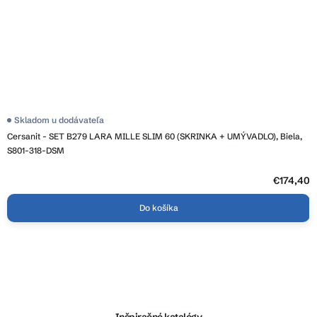
Skladom u dodávateľa
Cersanit - SET B279 LARA MILLE SLIM 60 (SKRINKA + UMÝVADLO), Biela,
S801-318-DSM
€174,40
Do košíka
Z
á
p
ä