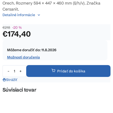
5
Orech. Rozmery 594 × 447 × 460 mm (š/h/v). Značka
hviezdičiek.
Cersanit.
Detailné informácie
€218
–20 %
€174,40
Jednotková
cena:
Môžeme doručiť do:
11.8.2026
Možnosti doručenia
Pridať do košíka
Strážiť
Súvisiaci tovar