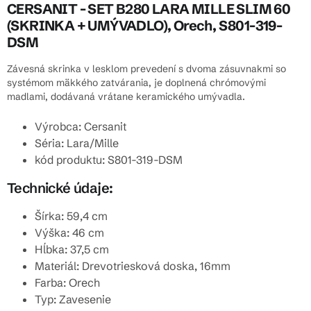
CERSANIT - SET B280 LARA MILLE SLIM 60
(SKRINKA + UMÝVADLO), Orech, S801-319-
DSM
Závesná skrinka v lesklom prevedení s dvoma zásuvnakmi so
systémom mäkkého zatvárania, je doplnená chrómovými
madlami, dodávaná vrátane keramického umývadla.
Výrobca: Cersanit
Séria: Lara/Mille
kód produktu: S801-319-DSM
Technické údaje:
Šírka: 59,4 cm
Výška: 46 cm
Hĺbka: 37,5 cm
Materiál: Drevotriesková doska, 16mm
Farba: Orech
Typ: Zavesenie