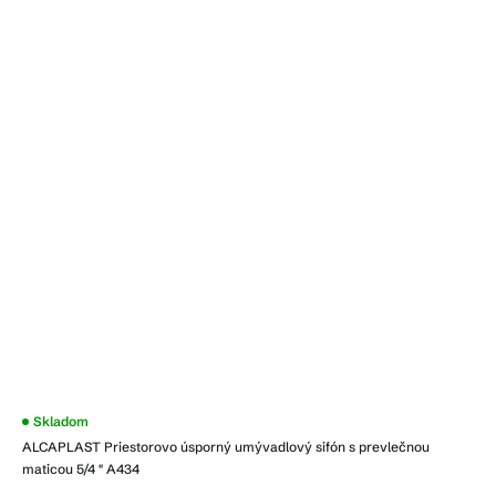
Priemerné
Skladom
hodnotenie
ALCAPLAST Priestorovo úsporný umývadlový sifón s prevlečnou
produktu
je
maticou 5/4 " A434
4,1