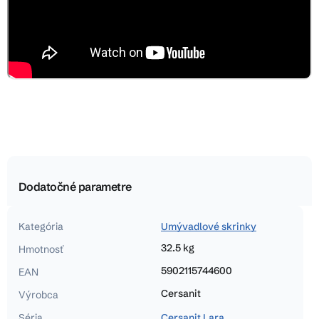
Dodatočné parametre
Kategória
Umývadlové skrinky
32.5 kg
Hmotnosť
5902115744600
EAN
Cersanit
Výrobca
Séria
Cersanit Lara