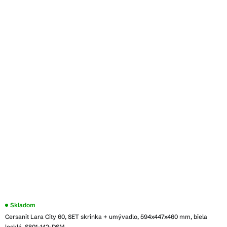
Priemerné
Skladom
hodnotenie
Cersanit Lara City 60, SET skrinka + umývadlo, 594x447x460 mm, biela
produktu
je
lesklá, S801-142-DSM