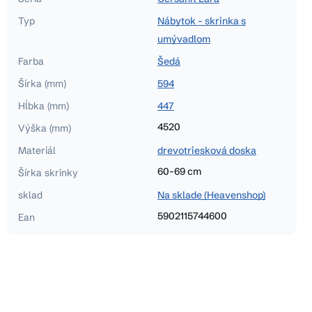
Typ
Nábytok - skrinka s
umývadlom
Farba
Šedá
Šírka (mm)
594
Hĺbka (mm)
447
4520
Výška (mm)
Materiál
drevotriesková doska
60-69 cm
Šírka skrinky
sklad
Na sklade (Heavenshop)
5902115744600
Ean