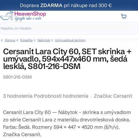
Prejsť
Doprava
ZDARMA
pri nákupe nad 300 €
na
obsah
NÁKUP
KOŠÍK
Domov
Kúpeľňa
Nábytok
Umývadlové skrinky
Cersanit Lara City 60, SET skrinka +
umývadlo, 594x447x460 mm, šedá
lesklá, S801-216-DSM
S801-216-DSM
Priemerné
3 hodnotenia
Podrobnosti hodnotenia
Značka:
Cersanit
hodnotenie
produktu
Cersanit Lara City 60 — Nábytok - skrinka s umývadlom
je
zo série Cersanit Lara z materiálu drevotriesková doska.
4,7
Farba: Šedá. Rozmery 594 × 447 × 4520 mm (š/h/v).
z
Značka Cersanit.