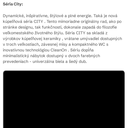
Séria City:
Dynamické, inšpiratívne, štýlové a plné energie. Taká je nová
kúpeľňová séria CITY . Tento mimoriadne originálny rad, ako po
stránke designu, tak funkčnosti, dokonale zapadá do filozofie
veľkomestského životného štýlu. Séria CITY sa skladá z
výrobkov kúpeľňovej keramiky , vrátane umývadiel dostupných
v troch veľkostiach, závesnej misy a kompaktného WC s
inovatívnou technológiou CleanOn . Sériu dopĺňa
minimalistický nábytok dostupný v dvoch farebných
prevedeniach - univerzálna biela a šedý dub.