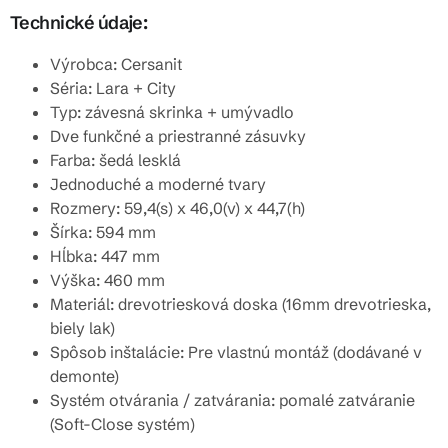
Technické údaje:
Výrobca: Cersanit
Séria: Lara + City
Typ: závesná skrinka + umývadlo
Dve funkčné a priestranné zásuvky
Farba: šedá lesklá
Jednoduché a moderné tvary
Rozmery: 59,4(s) x 46,0(v) x 44,7(h)
Šírka: 594 mm
Hĺbka: 447 mm
Výška: 460 mm
Materiál: drevotriesková doska (16mm drevotrieska,
biely lak)
Spôsob inštalácie: Pre vlastnú montáž (dodávané v
demonte)
Systém otvárania / zatvárania: pomalé zatváranie
(Soft-Close systém)