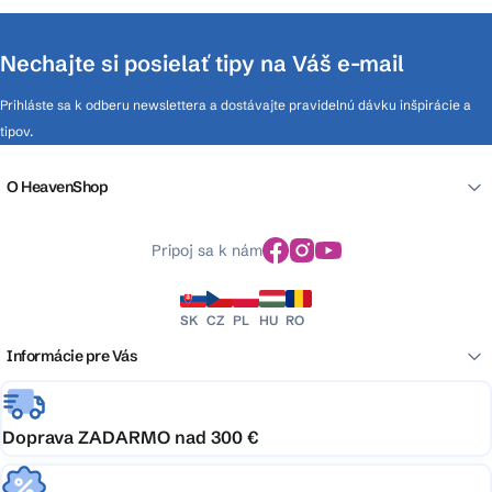
Nechajte si posielať tipy na Váš e-mail
Prihláste sa k odberu newslettera a dostávajte pravidelnú dávku inšpirácie a
tipov.
O HeavenShop
Pripoj sa k nám
SK
CZ
PL
HU
RO
Informácie pre Vás
Doprava ZADARMO nad 300 €