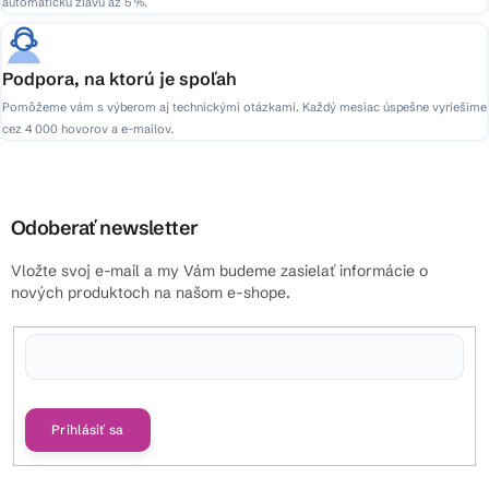
automatickú zľavu až 5 %.
Podpora, na ktorú je spoľah
Pomôžeme vám s výberom aj technickými otázkami. Každý mesiac úspešne vyriešime
cez 4 000 hovorov a e-mailov.
Odoberať newsletter
Vložte svoj e-mail a my Vám budeme zasielať informácie o
nových produktoch na našom e-shope.
Vložením e-mailu súhlasíte s
podmienkami ochrany osobných údajov
Prihlásiť sa