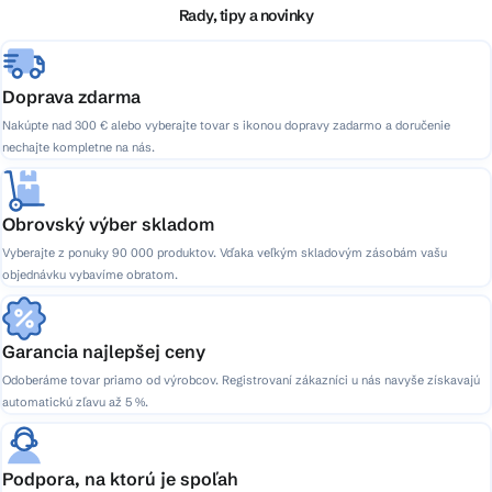
i
Rady, tipy a novinky
e
Doprava zdarma
Nakúpte nad 300 € alebo vyberajte tovar s ikonou dopravy zadarmo a doručenie
nechajte kompletne na nás.
Obrovský výber skladom
Vyberajte z ponuky 90 000 produktov. Vďaka veľkým skladovým zásobám vašu
objednávku vybavíme obratom.
Garancia najlepšej ceny
Odoberáme tovar priamo od výrobcov. Registrovaní zákazníci u nás navyše získavajú
automatickú zľavu až 5 %.
Podpora, na ktorú je spoľah