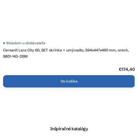
Skladom u dodávateľa
Cersanit Lara City 60, SET skrinka + umývadlo, 594x447x460 mm, orech,
S801-143-DSM
€174,40
Do košíka
Z
á
p
ä
Inšpiračné katalógy
t