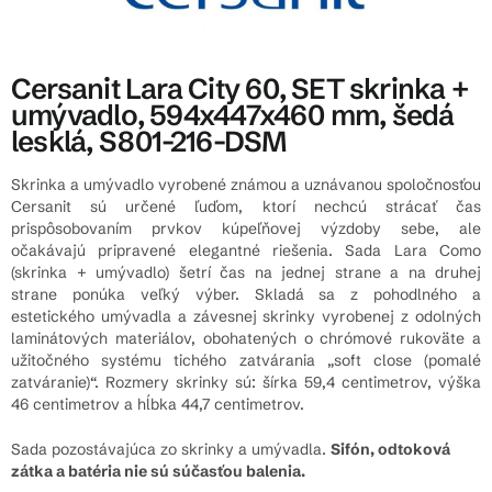
Cersanit Lara City 60, SET skrinka +
umývadlo, 594x447x460 mm, šedá
lesklá, S801-216-DSM
Skrinka a umývadlo vyrobené známou a uznávanou spoločnosťou
Cersanit sú určené ľuďom, ktorí nechcú strácať čas
prispôsobovaním prvkov kúpeľňovej výzdoby sebe, ale
očakávajú pripravené elegantné riešenia. Sada Lara Como
(skrinka + umývadlo) šetrí čas na jednej strane a na druhej
strane ponúka veľký výber. Skladá sa z pohodlného a
estetického umývadla a závesnej skrinky vyrobenej z odolných
laminátových materiálov, obohatených o chrómové rukoväte a
užitočného systému tichého zatvárania „soft close (pomalé
zatváranie)“. Rozmery skrinky sú: šírka 59,4 centimetrov, výška
46 centimetrov a hĺbka 44,7 centimetrov.
Sada pozostávajúca zo skrinky a umývadla.
Sifón, odtoková
zátka a batéria nie sú súčasťou balenia.