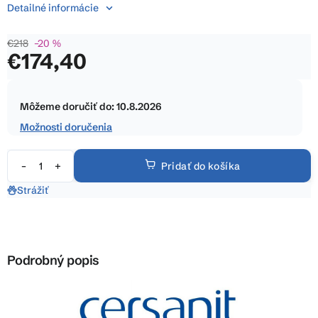
5
Detailné informácie
hviezdičiek.
€218
–20 %
€174,40
Jednotková
cena:
Môžeme doručiť do:
10.8.2026
Možnosti doručenia
Pridať do košíka
Strážiť
Podrobný popis