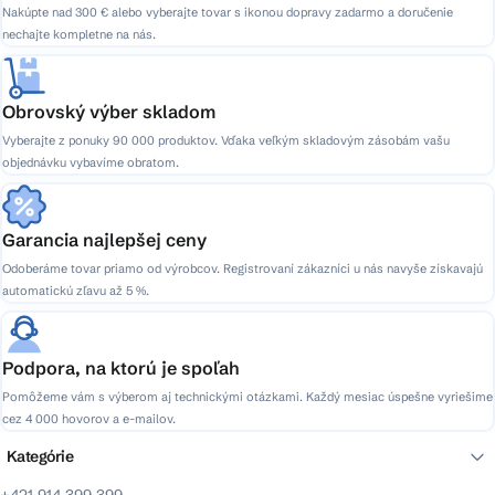
k
Nakúpte nad 300 € alebo vyberajte tovar s ikonou dopravy zadarmo a doručenie
y
nechajte kompletne na nás.
v
ý
p
Obrovský výber skladom
i
Vyberajte z ponuky 90 000 produktov. Vďaka veľkým skladovým zásobám vašu
s
objednávku vybavíme obratom.
u
Garancia najlepšej ceny
Odoberáme tovar priamo od výrobcov. Registrovaní zákazníci u nás navyše získavajú
automatickú zľavu až 5 %.
Podpora, na ktorú je spoľah
Pomôžeme vám s výberom aj technickými otázkami. Každý mesiac úspešne vyriešime
cez 4 000 hovorov a e-mailov.
Kategórie
+421 914 399 399