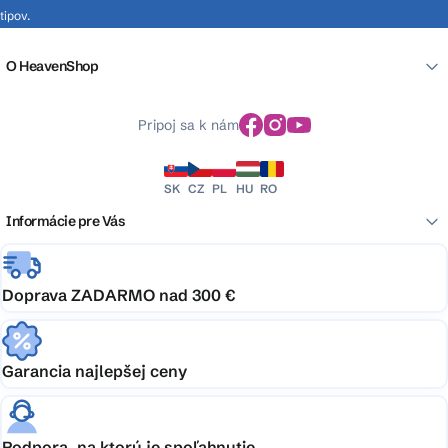
tipov.
O HeavenShop
Pripoj sa k nám
SK
CZ
PL
HU
RO
Informácie pre Vás
Doprava ZADARMO nad 300 €
Garancia najlepšej ceny
Podpora, na ktorú je spoľahnutie