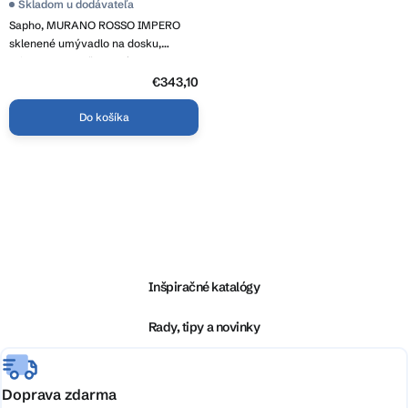
Skladom u dodávateľa
Sapho, MURANO ROSSO IMPERO
sklenené umývadlo na dosku,
priemer 40cm, červené, AL5318-63
€343,10
Do košíka
O
v
l
Z
á
á
d
p
a
ä
Inšpiračné katalógy
c
t
i
i
Rady, tipy a novinky
e
e
p
r
v
Doprava zdarma