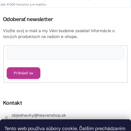
cez 4 000 hovorov a e-mailov.
Odoberať newsletter
Vložte svoj e-mail a my Vám budeme zasielať informácie o
nových produktoch na našom e-shope.
Vložením e-mailu súhlasíte s
podmienkami ochrany osobných údajov
Prihlásiť sa
Kontakt
objednavky
@
heavenshop.sk
+421 914 399 399
Tento web používa súbory cookie. Ďalším prechádzaním
_Info objednávky : +421 914 399 399 Pracovné dni od