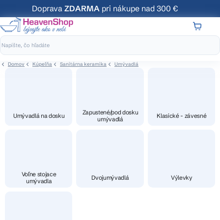
Prejsť
Doprava
ZDARMA
pri nákupe nad 300 €
na
obsah
NÁKUP
KOŠÍK
Domov
Kúpeľňa
Sanitárna keramika
Umývadlá
Zapustené/pod dosku
Umývadlá na dosku
Klasické - závesné
umývadlá
Voľne stojace
Dvojumývadlá
Výlevky
umývadla