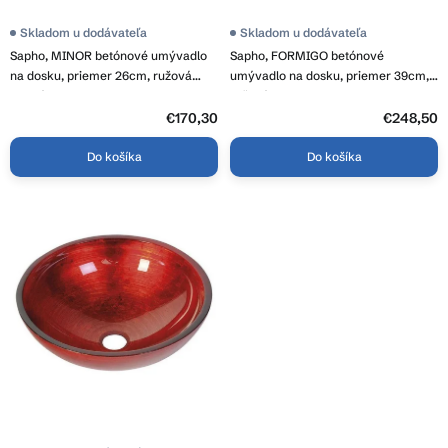
t
o
Skladom u dodávateľa
Skladom u dodávateľa
v
Sapho, MINOR betónové umývadlo
Sapho, FORMIGO betónové
na dosku, priemer 26cm, ružová
umývadlo na dosku, priemer 39cm,
matná, MR26021
ružová mat, FG321
€170,30
€248,50
Do košíka
Do košíka