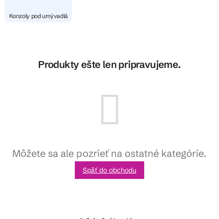
Konzoly pod umývadlá
Produkty ešte len pripravujeme.
Môžete sa ale pozrieť na ostatné kategórie.
Späť do obchodu
Z
á
p