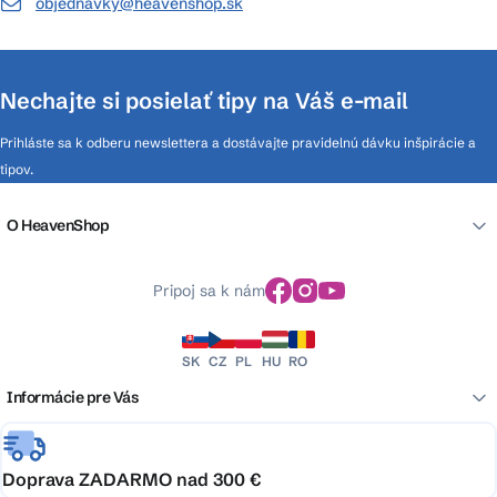
objednavky@heavenshop.sk
Nechajte si posielať tipy na Váš e-mail
Prihláste sa k odberu newslettera a dostávajte pravidelnú dávku inšpirácie a
tipov.
O HeavenShop
Pripoj sa k nám
SK
CZ
PL
HU
RO
Informácie pre Vás
Doprava ZADARMO nad 300 €