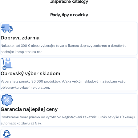
ä
Inšpiračné katalógy
t
i
Rady, tipy a novinky
e
Doprava zdarma
Nakúpte nad 300 € alebo vyberajte tovar s ikonou dopravy zadarmo a doručenie
nechajte kompletne na nás.
Obrovský výber skladom
Vyberajte z ponuky 90 000 produktov. Vďaka veľkým skladovým zásobám vašu
objednávku vybavíme obratom.
Garancia najlepšej ceny
Odoberáme tovar priamo od výrobcov. Registrovaní zákazníci u nás navyše získavajú
automatickú zľavu až 5 %.