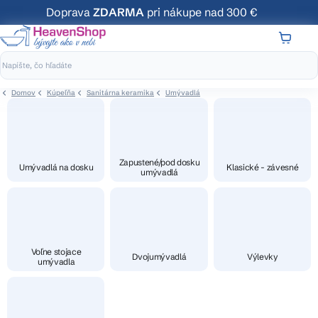
Prejsť
Doprava
ZDARMA
pri nákupe nad 300 €
na
obsah
NÁKUP
KOŠÍK
Domov
Kúpeľňa
Sanitárna keramika
Umývadlá
Zapustené/pod dosku
Umývadlá na dosku
Klasické - závesné
umývadlá
Voľne stojace
Dvojumývadlá
Výlevky
umývadla