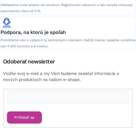
Odoberáme tovar priamo od výrobcov. Registrovaní zákazníci u nás navyše získavajú
automatickú zľavu až 5 %.
Podpora, na ktorú je spoľah
Pomôžeme vám s výberom aj technickými otázkami. Každý mesiac úspešne vyriešime
cez 4 000 hovorov a e-mailov.
Odoberať newsletter
Vložte svoj e-mail a my Vám budeme zasielať informácie o
nových produktoch na našom e-shope.
Vložením e-mailu súhlasíte s
podmienkami ochrany osobných údajov
Prihlásiť sa