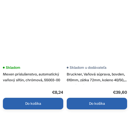
Skladom
Skladom u dodávateľa
Mexen príslušenstvo, automatický
Bruckner, Vaňová súprava, bovden,
vaňový sifón, chrómová, 55003-00
610mm, zátka 72mm, koleno 40/50,
ABS / chróm, 164.150.0
€8,24
€39,60
Do košíka
Do košíka