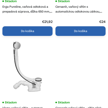
o
Skladom
Priemerné
Skladom
hodnotenie
v
Erga Pureline, vaňová odtoková a
Cersanit, vaňový sifón s
produktu
je
prepadová súprava, dĺžka 650 mm,
automatickou odtokovou zátkou,
5,0
bowden, chrómová, ERG-V08-
chrómová, S904-004
z
PURELINE-SIPHON60-CR
€21,92
5
€24
hviezdičiek.
Do košíka
Do košíka
Priemerné
Skladom
Skladom
hodnotenie
Viega vaňový sifón - automat,
Cersanit vaňový sifón - sifón click-