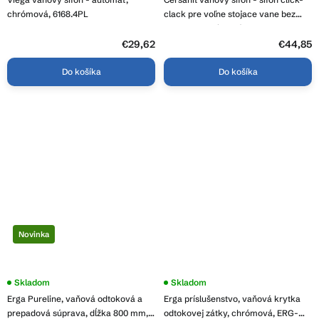
produktu
je
chrómová, 6168.4PL
clack pre voľne stojace vane bez
4,2
prepadu, chrómová, S904-010
z
5
€29,62
€44,85
hviezdičiek.
Do košíka
Do košíka
Novinka
Skladom
Skladom
Erga Pureline, vaňová odtoková a
Erga príslušenstvo, vaňová krytka
prepadová súprava, dĺžka 800 mm,
odtokovej zátky, chrómová, ERG-