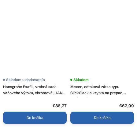
Skladom u dodávateľa
Skladom
Hansgrohe Exafill, vrchná sada
Mexen, odtoková zátka typu
vaňového výtoku, chrómová, HAN-
ClickClack a krytka na prepad,
58112000
chrómová, 5100-01
€86,27
€62,99
Do košíka
Do košíka