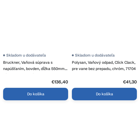
Skladom u dodávateľa
Skladom u dodávateľa
Bruckner, Vaňová súprava s
Polysan, Vaňový odpad, Click Clack,
napúšťaním, bovden, dĺžka 550mm,
pre vane bez prepadu, chróm, 71704
zátka 72mm,chróm, 164.255.1
€136,40
€41,30
Do košíka
Do košíka
O
v
l
Z
á
á