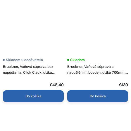
Skladom u dodávateľa
Skladom
Bruckner, Vaňová súprava bez
Bruckner, Vaňová súprava s
napúšťania, Click Clack, dĺžka
napuštěním, bovden, dĺžka 700mm,
900mm, zátka 72mm, chrom,
zátka 72mm, chróm, 164.270.1
164.390.1
€48,40
€139
Do košíka
Do košíka