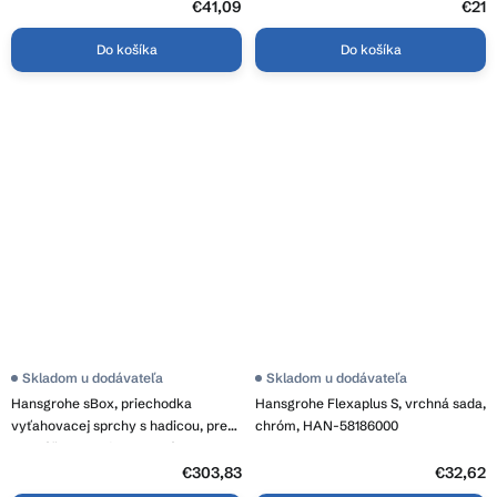
KYY_010B
€41,09
€21
Do košíka
Do košíka
Skladom u dodávateľa
Skladom u dodávateľa
Hansgrohe sBox, priechodka
Hansgrohe Flexaplus S, vrchná sada,
vyťahovacej sprchy s hadicou, pre
chróm, HAN-58186000
montáž na okraj vane, oválna,
chrómová, HAN-28020000
€303,83
€32,62