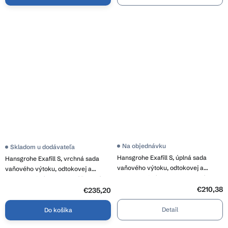
Na objednávku
Skladom u dodávateľa
Hansgrohe Exafill S, úplná sada
Hansgrohe Exafill S, vrchná sada
vaňového výtoku, odtokovej a
vaňového výtoku, odtokovej a
prepadovej súpravy pre normálne
prepadovej súpravy, kartáčovaný
vane, chrómová, HAN-58113000
€210,38
čierny chróm, HAN-58117340
€235,20
Detail
Do košíka