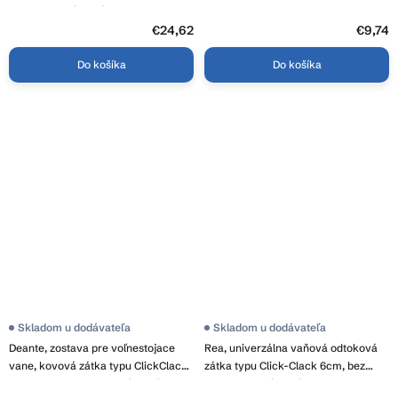
bowden, chrómová, ERG-V08-
ND-7900-CR
PURELINE-SIPHON80-CR
€24,62
€9,74
Do košíka
Do košíka
Skladom u dodávateľa
Skladom u dodávateľa
Deante, zostava pre voľnestojace
Rea, univerzálna vaňová odtoková
vane, kovová zátka typu ClickClack
zátka typu Click-Clack 6cm, bez
a krytka na prepad, chrómová, DEA-
prepadu, chrómová, REA-W2013