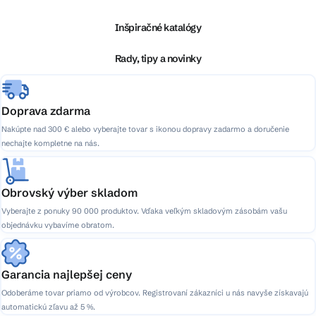
d
p
a
ä
Inšpiračné katalógy
c
t
i
i
Rady, tipy a novinky
e
e
p
r
v
Doprava zdarma
k
Nakúpte nad 300 € alebo vyberajte tovar s ikonou dopravy zadarmo a doručenie
y
nechajte kompletne na nás.
v
ý
p
Obrovský výber skladom
i
Vyberajte z ponuky 90 000 produktov. Vďaka veľkým skladovým zásobám vašu
s
objednávku vybavíme obratom.
u
Garancia najlepšej ceny
Odoberáme tovar priamo od výrobcov. Registrovaní zákazníci u nás navyše získavajú
automatickú zľavu až 5 %.