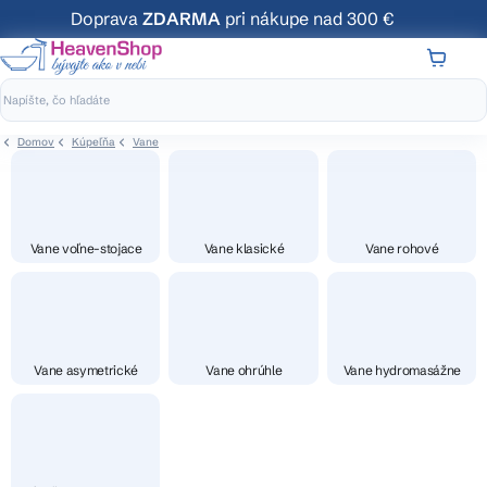
Prejsť
Doprava
ZDARMA
pri nákupe nad 300 €
na
obsah
NÁKUP
KOŠÍK
Domov
Kúpeľňa
Vane
Vane voľne-stojace
Vane klasické
Vane rohové
Vane asymetrické
Vane ohrúhle
Vane hydromasážne