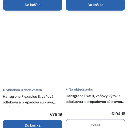
Do košíka
Do košíka
Na objednávku
Skladom u dodávateľa
Hansgrohe Exafill, vaňový výtok s
Hansgrohe Flexaplus S, vaňová
odtokovou a prepadovou súpravou,
odtoková a prepadová súprava,
HAN-58125180
chrómová, HAN-58150000
€104,18
€79,19
Detail
Do košíka