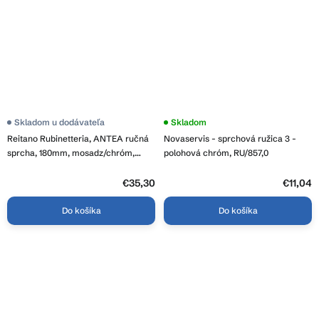
Skladom u dodávateľa
Skladom
Reitano Rubinetteria, ANTEA ručná
Novaservis - sprchová ružica 3 -
sprcha, 180mm, mosadz/chróm,
polohová chróm, RU/857,0
DOC21
€35,30
€11,04
Do košíka
Do košíka