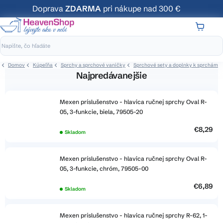
Prejsť
Doprava
ZDARMA
pri nákupe nad 300 €
na
obsah
NÁKUP
KOŠÍK
Domov
Kúpeľňa
Sprchy a sprchové vaničky
Sprchové sety a doplnky k sprchám
Najpredávanejšie
Mexen príslušenstvo - hlavica ručnej sprchy Oval R-
05, 3-funkcie, biela, 79505-20
€8,29
Skladom
Mexen príslušenstvo - hlavica ručnej sprchy Oval R-
05, 3-funkcie, chróm, 79505-00
€6,89
Skladom
Mexen príslušenstvo - hlavica ručnej sprchy R-62, 1-