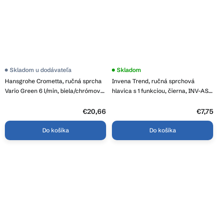
Skladom u dodávateľa
Skladom
Hansgrohe Crometta, ručná sprcha
Invena Trend, ručná sprchová
Vario Green 6 l/min, biela/chrómová,
hlavica s 1 funkciou, čierna, INV-AS-
HAN-26336400
91-004-S
€20,66
€7,75
Do košíka
Do košíka