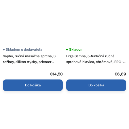
Skladom u dodávateľa
Skladom
Sapho, ručná masážna sprcha, 3
Erga Samba, 5-funkčná ručná
režimy, silikon trysky, priemer
sprchová hlavica, chrómová, ERG-
120mm, ABS, zlatá matná, SK879GBL
YKA-BP.SAMBA-CHR
€14,50
€6,69
Do košíka
Do košíka