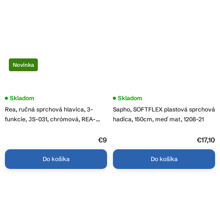
Novinka
Skladom
Skladom
Rea, ručná sprchová hlavica, 3-
Sapho, SOFTFLEX plastová sprchová
funkcie, JS-031, chrómová, REA-
hadica, 150cm, meď mat, 1208-21
08037
€9
€17,10
Do košíka
Do košíka