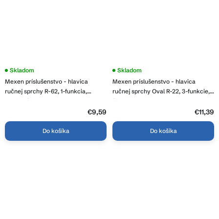
Skladom
Skladom
Mexen príslušenstvo - hlavica
Mexen príslušenstvo - hlavica
ručnej sprchy R-62, 1-funkcia,
ručnej sprchy Oval R-22, 3-funkcie,
grafitová, 79562-66
čierna, 79522-70
€9,59
€11,39
Do košíka
Do košíka