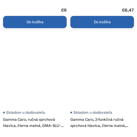
07058
BP.FANKI-CHR
€9
€6,47
Do košíka
Do košíka
Skladom u dodávateľa
Skladom u dodávateľa
Gamma Caro, ručná sprchová
Gamma Caro, 2-funkčná ručná
hlavica, čierna matná, GMA-SLU-
sprchová hlavica, čierna matná,
CARO-SY-46-BK
GMA-SLU-CARO2-BK