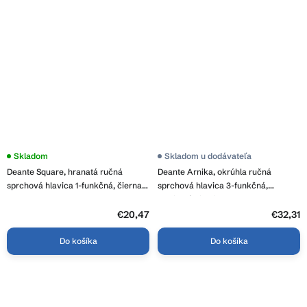
Skladom
Skladom u dodávateľa
Deante Square, hranatá ručná
Deante Arnika, okrúhla ručná
sprchová hlavica 1-funkčná, čierna,
sprchová hlavica 3-funkčná,
XDCA5SGN1
grafitová (titanium), NQA_D51S
€20,47
€32,31
Do košíka
Do košíka