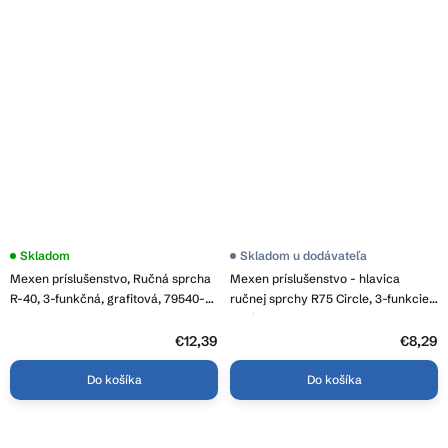
Skladom
Skladom u dodávateľa
Mexen príslušenstvo, Ručná sprcha
Mexen príslušenstvo - hlavica
R-40, 3-funkčná, grafitová, 79540-
ručnej sprchy R75 Circle, 3-funkcie,
66
chróm, 79575-00
€12,39
€8,29
Do košíka
Do košíka