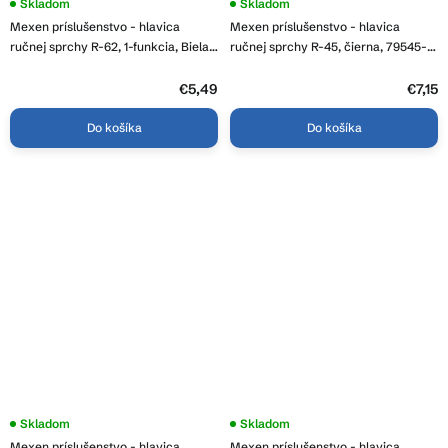
Skladom
Skladom
Mexen príslušenstvo - hlavica
Mexen príslušenstvo - hlavica
ručnej sprchy R-62, 1-funkcia, Biela,
ručnej sprchy R-45, čierna, 79545-
79562-20
70
€5,49
€7,15
Do košíka
Do košíka
Skladom
Skladom
Mexen príslušenstvo - hlavica
Mexen príslušenstvo - hlavica