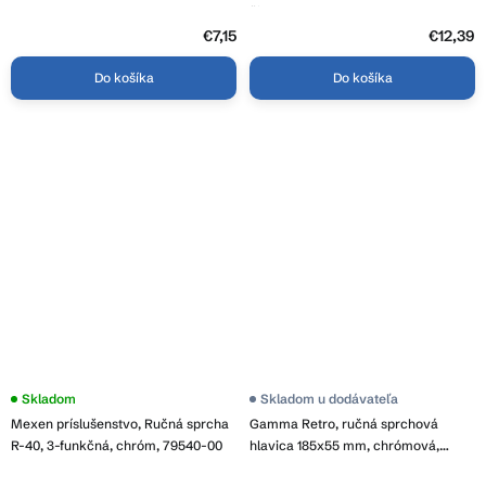
00
čierna, 79517-70
€7,15
€12,39
Do košíka
Do košíka
Skladom
Skladom u dodávateľa
Mexen príslušenstvo, Ručná sprcha
Gamma Retro, ručná sprchová
R-40, 3-funkčná, chróm, 79540-00
hlavica 185x55 mm, chrómová,
GMA-SLU-RETRO-PCV