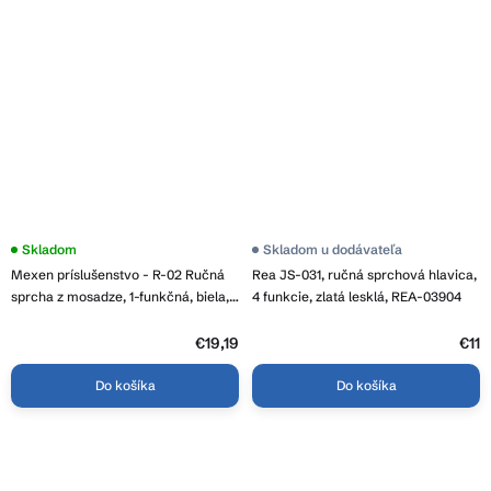
Skladom
Skladom u dodávateľa
Mexen príslušenstvo - R-02 Ručná
Rea JS-031, ručná sprchová hlavica,
sprcha z mosadze, 1-funkčná, biela,
4 funkcie, zlatá lesklá, REA-03904
79500-20
€19,19
€11
Do košíka
Do košíka