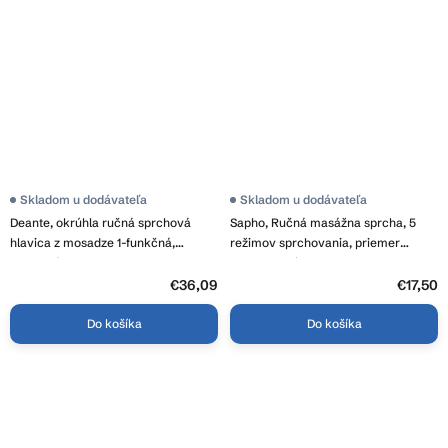
Skladom u dodávateľa
Skladom u dodávateľa
Deante, okrúhla ručná sprchová
Sapho, Ručná masážna sprcha, 5
hlavica z mosadze 1-funkčná,
režimov sprchovania, priemer
grafitová, DEA-NOR_D51S
110mm, chróm, 1204-05
€36,09
€17,50
Do košíka
Do košíka