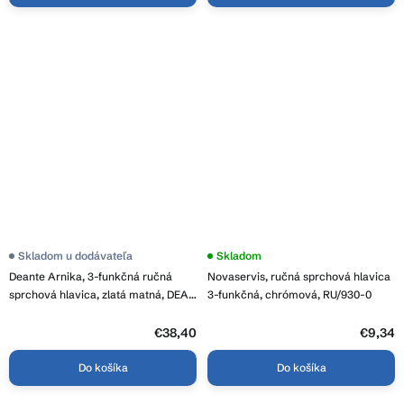
Skladom u dodávateľa
Skladom
Deante Arnika, 3-funkčná ručná
Novaservis, ručná sprchová hlavica
sprchová hlavica, zlatá matná, DEA-
3-funkčná, chrómová, RU/930-0
NQA_R51S
€38,40
€9,34
Do košíka
Do košíka