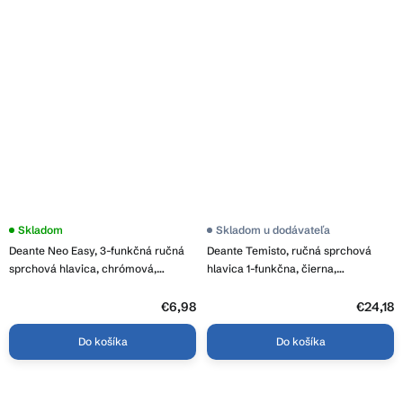
Skladom
Skladom u dodávateľa
Deante Neo Easy, 3-funkčná ručná
Deante Temisto, ručná sprchová
sprchová hlavica, chrómová,
hlavica 1-funkčna, čierna,
NEE_051S
XDCT0SLZ1
€6,98
€24,18
Do košíka
Do košíka