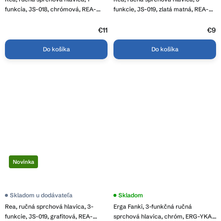
funkcia, JS-018, chrómová, REA-
funkcie, JS-019, zlatá matná, REA-
07050
07057
€11
€9
Do košíka
Do košíka
Novinka
Skladom u dodávateľa
Skladom
Rea, ručná sprchová hlavica, 3-
Erga Fanki, 3-funkčná ručná
funkcie, JS-019, grafitová, REA-
sprchová hlavica, chróm, ERG-YKA-