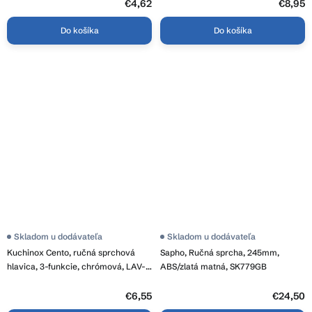
€4,62
€8,95
Do košíka
Do košíka
Skladom u dodávateľa
Skladom u dodávateľa
Kuchinox Cento, ručná sprchová
Sapho, Ručná sprcha, 245mm,
hlavica, 3-funkcie, chrómová, LAV-
ABS/zlatá matná, SK779GB
NKC_0SAD
€6,55
€24,50