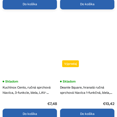
Do košíka
Do košíka
Výpredaj
Skladom
Skladom
Kuchinox Cento, ručná sprchová
Deante Square, hranatá ručná
hlavica, 3-funkcie, biela, LAV-
sprchová hlavica 1-funkčná, biela,
NKC_6SAD
XDCA5SEN1
€7,48
€13,42
Do košíka
Do košíka