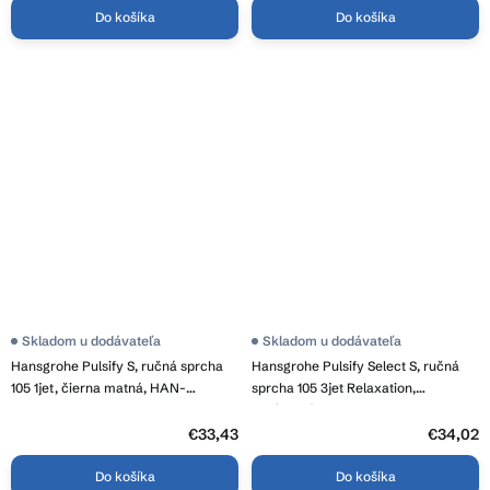
Do košíka
Do košíka
Skladom u dodávateľa
Skladom u dodávateľa
Hansgrohe Pulsify S, ručná sprcha
Hansgrohe Pulsify Select S, ručná
105 1jet, čierna matná, HAN-
sprcha 105 3jet Relaxation,
24120670
chrómová, HAN-24110000
€33,43
€34,02
Do košíka
Do košíka