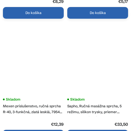
€8,29
€5,17
Do košíka
Do košíka
Skladom
Skladom
Mexen príslušenstvo, ručná sprcha
Sapho, Ručná masážna sprcha, 5
R-40, 3-funkčná, zlatá lesklá, 79540-
režimu, silikon trysky, priemer
50
120mm, ABS/meď mat, SK879PG
€12,39
€33,50