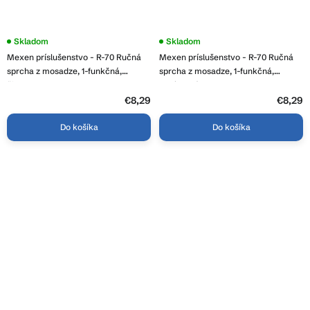
Skladom
Skladom
Mexen príslušenstvo - R-70 Ručná
Mexen príslušenstvo - R-70 Ručná
sprcha z mosadze, 1-funkčná,
sprcha z mosadze, 1-funkčná,
čierna, 79570-70
chrómová, 79570-00
€8,29
€8,29
Do košíka
Do košíka