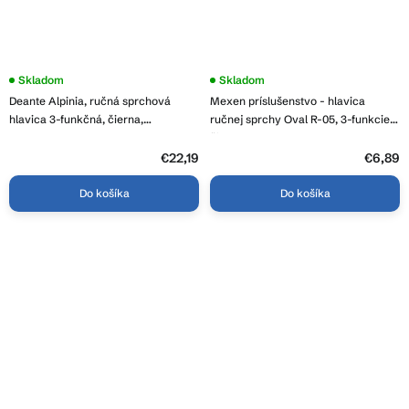
Skladom
Skladom
Deante Alpinia, ručná sprchová
Mexen príslušenstvo - hlavica
hlavica 3-funkčná, čierna,
ručnej sprchy Oval R-05, 3-funkcie,
NGA_N51S
čierna, 79505-70
€22,19
€6,89
Do košíka
Do košíka