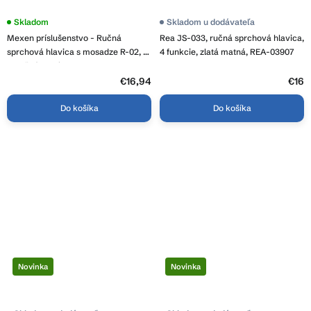
Priemerné
Skladom
Skladom u dodávateľa
hodnotenie
Mexen príslušenstvo - Ručná
Rea JS-033, ručná sprchová hlavica,
produktu
je
sprchová hlavica s mosadze R-02, 1-
4 funkcie, zlatá matná, REA-03907
5,0
funkčná, chróm, 79500-00
z
5
€16,94
€16
hviezdičiek.
Do košíka
Do košíka
Novinka
Novinka