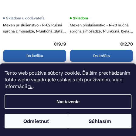
Skladom u dodávateľa
Skladom
Mexen príslušenstvo - R-02 Ručná
Mexen príslušenstvo - R-70 Ručná
sprcha z mosadze, 1-funkčná, zlatá,
sprcha z mosadze, 1-funkčná, biela,
79500-50
79570-20
€19,19
€12,70
Do košíka
Do košíka
Tento web používa súbory cookie. Ďalším prechádzaním
tohto webu vyjadrujete súhlas s ich používaním. Viac
informácií
tu
.
Nastavenie
Odmietnuť
Súhlasím