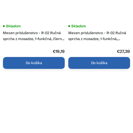
Skladom
Skladom
Mexen príslušenstvo - R-02 Ručná
Mexen príslušenstvo - R-02 Ručná
sprcha z mosadze, 1-funkčná, čierna
sprcha z mosadze, 1-funkčná,
, 79500-70
grafitová, 79500-66
€19,19
€27,39
Do košíka
Do košíka