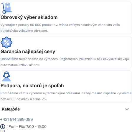
v
ý
p
Obrovský výber skladom
i
Vyberajte z ponuky 90 000 produktov. Vďaka veľkým skladovým zásobám vašu
s
objednávku vybavíme obratom.
u
Garancia najlepšej ceny
Odoberáme tovar priamo od výrobcov. Registrovaní zákazníci u nás navyše získavajú
automatickú zľavu až 5 %.
Podpora, na ktorú je spoľah
Pomôžeme vám s výberom aj technickými otázkami. Každý mesiac úspešne vyriešime
cez 4 000 hovorov a e-mailov.
Kategórie
+421 914 399 399
Pon - Pia: 7:00 - 15:00