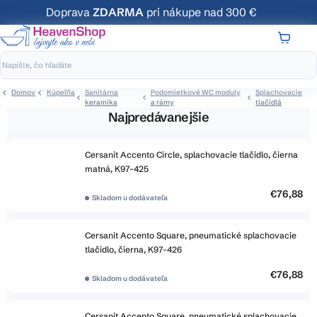
Prejsť
Doprava
ZDARMA
pri nákupe nad 300 €
na
obsah
NÁKUP
KOŠÍK
Domov
Kúpeľňa
Sanitárna
Podomietkové WC moduly
Splachovacie
keramika
a rámy
tlačidlá
Najpredávanejšie
Cersanit Accento Circle, splachovacie tlačidlo, čierna
matná, K97-425
€76,88
Skladom u dodávateľa
Cersanit Accento Square, pneumatické splachovacie
tlačidlo, čierna, K97-426
€76,88
Skladom u dodávateľa
Cersanit Accento Square, pneumatické splachovacie