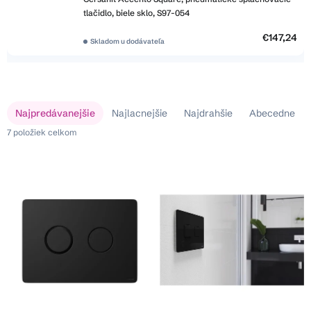
tlačidlo, biele sklo, S97-054
€147,24
Skladom u dodávateľa
V
R
Najpredávanejšie
Najlacnejšie
Najdrahšie
Abecedne
ý
a
p
7
položiek celkom
d
i
e
s
n
p
i
r
e
o
p
d
r
u
o
k
d
t
u
o
k