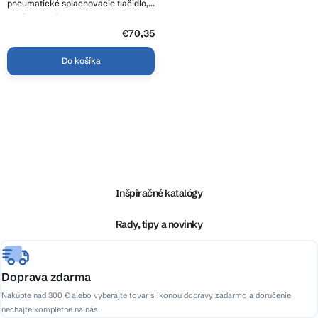
pneumatické splachovacie tlačidlo,
chróm lesklý, S97-056
€70,35
Do košíka
O
v
l
Z
á
á
d
p
a
ä
Inšpiračné katalógy
c
t
i
i
Rady, tipy a novinky
e
e
p
r
v
Doprava zdarma
k
Nakúpte nad 300 € alebo vyberajte tovar s ikonou dopravy zadarmo a doručenie
y
nechajte kompletne na nás.