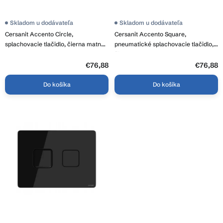
v
t
o
Skladom u dodávateľa
Skladom u dodávateľa
v
Cersanit Accento Circle,
Cersanit Accento Square,
splachovacie tlačidlo, čierna matná,
pneumatické splachovacie tlačidlo,
K97-425
čierna, K97-426
€76,88
€76,88
Do košíka
Do košíka