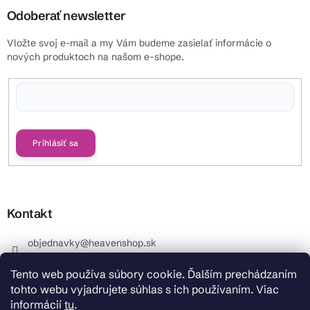
Odoberať newsletter
Vložte svoj e-mail a my Vám budeme zasielať informácie o
nových produktoch na našom e-shope.
Vložením e-mailu súhlasíte s
podmienkami ochrany osobných údajov
Prihlásiť sa
Kontakt
objednavky
@
heavenshop.sk
+421 914 399 399
Tento web používa súbory cookie. Ďalším prechádzaním
_Info objednávky : +421 914 399 399 Pracovné dni od
tohto webu vyjadrujete súhlas s ich používaním. Viac
8.00 hod. do 12.00 . REKLAMÁCIE : +421 914 399 399
informácií
tu
.
HeavenShop.sk