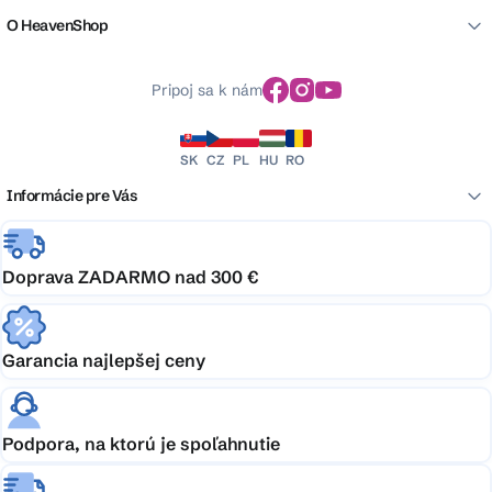
O HeavenShop
Pripoj sa k nám
SK
CZ
PL
HU
RO
Informácie pre Vás
Doprava ZADARMO nad 300 €
Garancia najlepšej ceny
Podpora, na ktorú je spoľahnutie