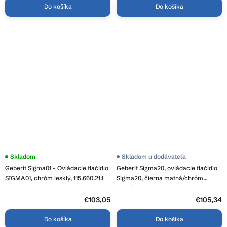
Do košíka
Do košíka
Skladom
Skladom u dodávateľa
Geberit Sigma01 - Ovládacie tlačidlo
Geberit Sigma20, ovládacie tlačidlo
SIGMA01, chróm lesklý, 115.660.21.1
Sigma20, čierna matná/chróm
lesklý, 115.882.14.1
€103,05
€105,34
Do košíka
Do košíka