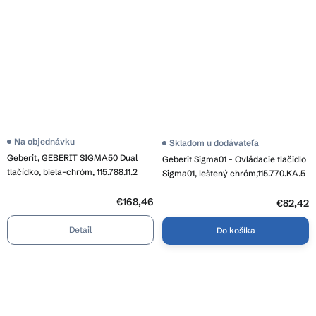
Na objednávku
Skladom u dodávateľa
Geberit, GEBERIT SIGMA50 Dual
Geberit Sigma01 - Ovládacie tlačidlo
tlačídko, biela-chróm, 115.788.11.2
Sigma01, leštený chróm,115.770.KA.5
€168,46
€82,42
Detail
Do košíka