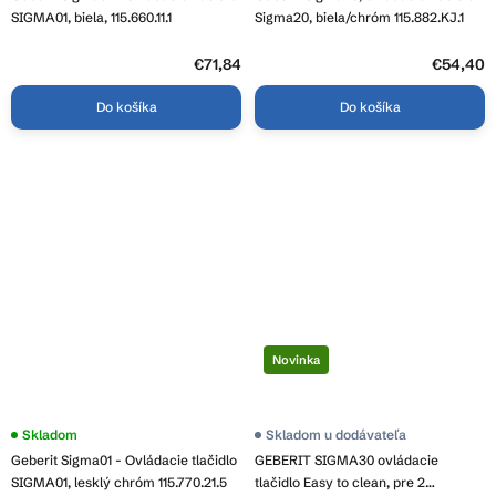
produktu
je
SIGMA01, biela, 115.660.11.1
Sigma20, biela/chróm 115.882.KJ.1
4,2
z
€71,84
5
€54,40
hviezdičiek.
Do košíka
Do košíka
Novinka
Skladom
Skladom u dodávateľa
Geberit Sigma01 - Ovládacie tlačidlo
GEBERIT SIGMA30 ovládacie
SIGMA01, lesklý chróm 115.770.21.5
tlačidlo Easy to clean, pre 2