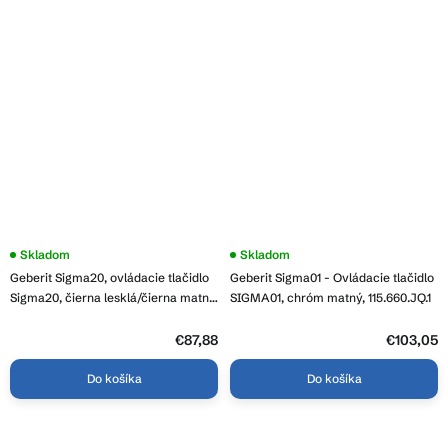
Skladom
Skladom
Geberit Sigma20, ovládacie tlačidlo
Geberit Sigma01 - Ovládacie tlačidlo
Sigma20, čierna lesklá/čierna matná
SIGMA01, chróm matný, 115.660.JQ.1
115.882.DW.1
€87,88
€103,05
Do košíka
Do košíka