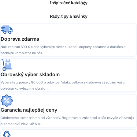
ä
Inšpiračné katalógy
c
t
i
i
Rady, tipy a novinky
e
e
p
r
v
Doprava zdarma
k
Nakúpte nad 300 € alebo vyberajte tovar s ikonou dopravy zadarmo a doručenie
y
nechajte kompletne na nás.
v
ý
p
Obrovský výber skladom
i
Vyberajte z ponuky 90 000 produktov. Vďaka veľkým skladovým zásobám vašu
s
objednávku vybavíme obratom.
u
Garancia najlepšej ceny
Odoberáme tovar priamo od výrobcov. Registrovaní zákazníci u nás navyše získavajú
automatickú zľavu až 5 %.