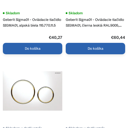
v
t
o
Skladom
Skladom
v
Geberit Sigma01 - Ovládacie tlačidlo
Geberit Sigma01 - Ovládacie tlačidlo
SIGMA01, alpská biela 115.770.11.5
SIGMA01, čierna lesklá RAL9005,
115.660.DW.1
€40,27
€60,44
Do košíka
Do košíka