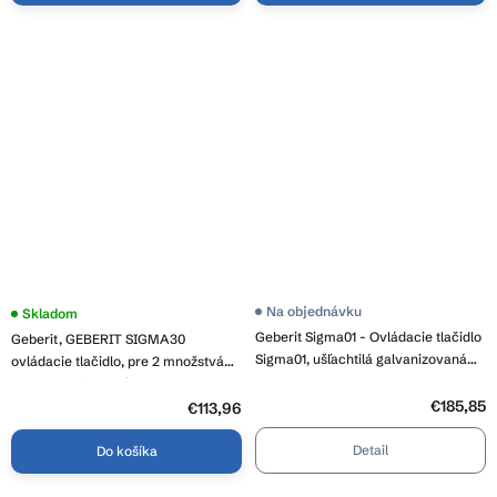
Na objednávku
Skladom
Geberit Sigma01 - Ovládacie tlačidlo
Geberit, GEBERIT SIGMA30
Sigma01, ušľachtilá galvanizovaná
ovládacie tlačidlo, pre 2 množstvá
mosadz 115.770.DT.5
splachovania, chróm mat,
€185,85
115.883.JQ.1
€113,96
Detail
Do košíka