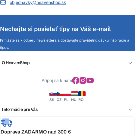
objednavky@heavenshop.sk
Nechajte si posielať tipy na Váš e-mail
Prihláste sa k odberu newslettera a dostávajte pravidelnú dávku inšpirácie a
tipov.
O HeavenShop
Pripoj sa k nám
SK
CZ
PL
HU
RO
Informácie pre Vás
Doprava ZADARMO nad 300 €