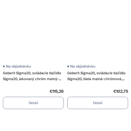
Na objednávku
Na objednávku
Geberit Sigma20, ovládacie tlačidlo
Geberit Sigma20, ovládacie tlačidlo
Sigma20, lakovaný chróm matný-
Sigma20, biela matná-chrómová,
chróm lesklý, 115.882.JQ.1
115.882.JT.1
€115,26
€102,75
Detail
Detail