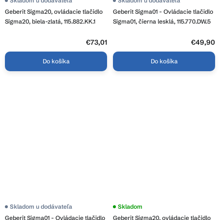
Priemerné
Skladom u dodávateľa
Priemerné
Skladom u dodávateľa
hodnotenie
hodnotenie
Geberit Sigma20, ovládacie tlačidlo
Geberit Sigma01 - Ovládacie tlačidlo
produktu
produktu
je
je
Sigma20, biela-zlatá, 115.882.KK.1
Sigma01, čierna lesklá, 115.770.DW.5
3,9
4,0
z
z
5
€73,01
5
€49,90
hviezdičiek.
hviezdičiek.
Do košíka
Do košíka
Skladom u dodávateľa
Priemerné
Skladom
hodnotenie
Geberit Sigma01 - Ovládacie tlačidlo
Geberit Sigma20, ovládacie tlačidlo