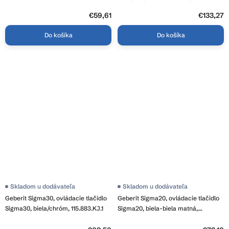
množstvá splachovania, čierna
matná, 115.883.16.1
€59,61
€133,27
Do košíka
Do košíka
Priemerné
Skladom u dodávateľa
Skladom u dodávateľa
hodnotenie
Geberit Sigma30, ovládacie tlačidlo
Geberit Sigma20, ovládacie tlačidlo
produktu
je
Sigma30, biela/chróm, 115.883.KJ.1
Sigma20, biela-biela matná,
3,9
115.882.11.1
z