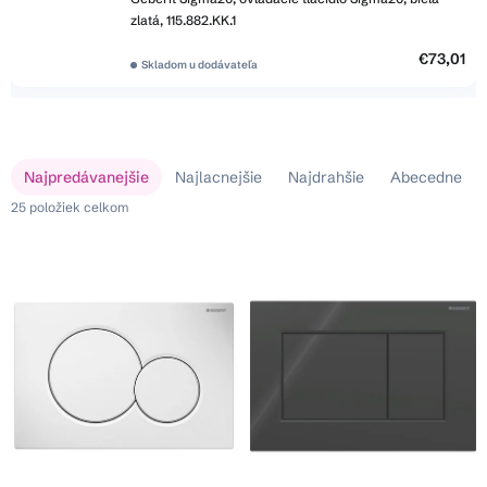
zlatá, 115.882.KK.1
€73,01
Skladom u dodávateľa
V
R
Najpredávanejšie
Najlacnejšie
Najdrahšie
Abecedne
ý
a
p
25
položiek celkom
d
i
e
s
n
p
i
r
e
o
p
d
r
u
o
k
d
t
u
o
k