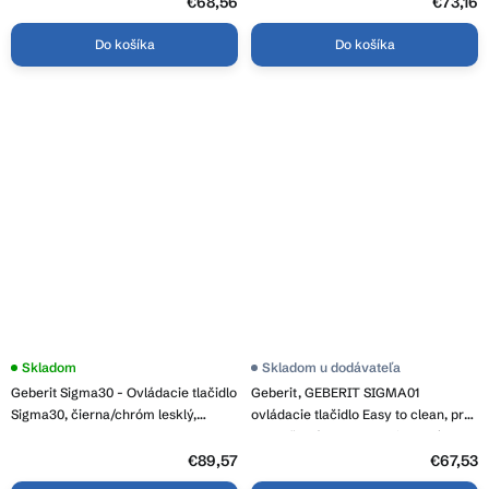
5
€68,56
€73,16
hviezdičiek.
Do košíka
Do košíka
Skladom
Skladom u dodávateľa
Geberit Sigma30 - Ovládacie tlačidlo
Geberit, GEBERIT SIGMA01
Sigma30, čierna/chróm lesklý,
ovládacie tlačidlo Easy to clean, pre
115.883.KM.1
2 množstvá splachovania, chróm
mat, 115.770.JQ.5
€89,57
€67,53