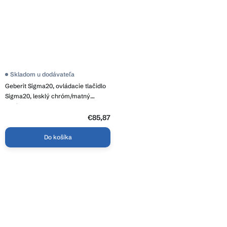
Skladom u dodávateľa
Geberit Sigma20, ovládacie tlačidlo
Sigma20, lesklý chróm/matný
chróm, 115.882.KH.1
€85,87
Do košíka
O
v
l
Z
á
á
d
p
a