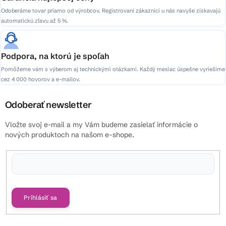
Odoberáme tovar priamo od výrobcov. Registrovaní zákazníci u nás navyše získavajú
automatickú zľavu až 5 %.
Podpora, na ktorú je spoľah
Pomôžeme vám s výberom aj technickými otázkami. Každý mesiac úspešne vyriešime
cez 4 000 hovorov a e-mailov.
Odoberať newsletter
Vložte svoj e-mail a my Vám budeme zasielať informácie o
nových produktoch na našom e-shope.
Vložením e-mailu súhlasíte s
podmienkami ochrany osobných údajov
Prihlásiť sa