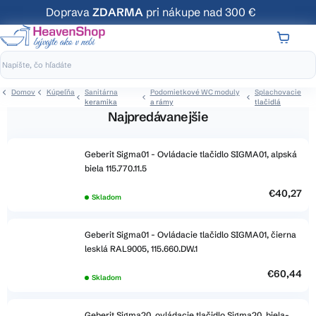
Prejsť
Doprava
ZDARMA
pri nákupe nad 300 €
na
obsah
NÁKUP
KOŠÍK
Domov
Kúpeľňa
Sanitárna
Podomietkové WC moduly
Splachovacie
keramika
a rámy
tlačidlá
Najpredávanejšie
Geberit Sigma01 - Ovládacie tlačidlo SIGMA01, alpská
biela 115.770.11.5
€40,27
Skladom
Geberit Sigma01 - Ovládacie tlačidlo SIGMA01, čierna
lesklá RAL9005, 115.660.DW.1
€60,44
Skladom
Geberit Sigma20, ovládacie tlačidlo Sigma20, biela-