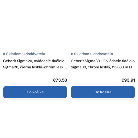
Skladom u dodávateľa
Priemerné
Skladom u dodávateľa
hodnotenie
Geberit Sigma20, ovládacie tlačidlo
Geberit Sigma30 - Ovládacie tlačidlo
produktu
je
Sigma20, čierna lesklá-chróm lesklý,
Sigma30, chróm lesklý, 115.883.KH.1
3,2
115.882.KM.1
z
€73,50
5
€93,91
hviezdičiek.
Do košíka
Do košíka