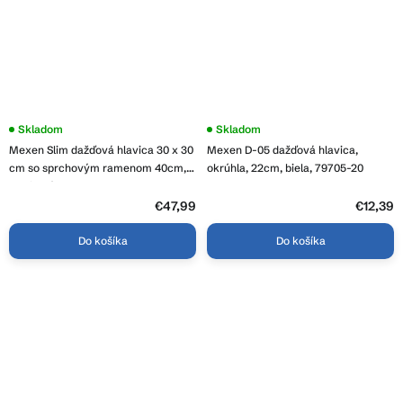
Skladom
Skladom
Mexen Slim dažďová hlavica 30 x 30
Mexen D-05 dažďová hlavica,
cm so sprchovým ramenom 40cm,
okrúhla, 22cm, biela, 79705-20
grafitová, 79130112-66
€47,99
€12,39
Do košíka
Do košíka