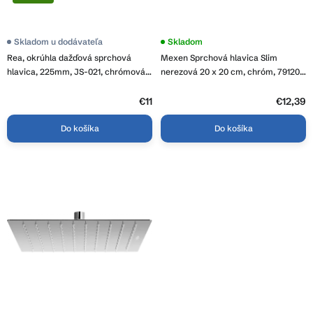
k
v
t
o
Skladom u dodávateľa
Skladom
v
Rea, okrúhla dažďová sprchová
Mexen Sprchová hlavica Slim
hlavica, 225mm, JS-021, chrómová,
nerezová 20 x 20 cm, chróm, 79120-
REA-P0614
00
€11
€12,39
Do košíka
Do košíka