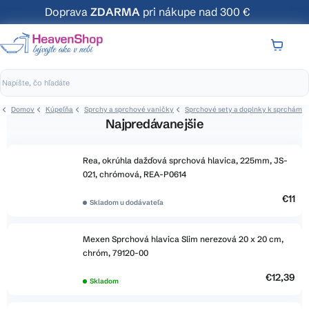
Prejsť
Doprava
ZDARMA
pri nákupe nad 300 €
na
obsah
NÁKUP
KOŠÍK
Domov
Kúpeľňa
Sprchy a sprchové vaničky
Sprchové sety a doplnky k sprchám
Najpredávanejšie
Rea, okrúhla dažďová sprchová hlavica, 225mm, JS-
021, chrómová, REA-P0614
€11
Skladom u dodávateľa
Mexen Sprchová hlavica Slim nerezová 20 x 20 cm,
chróm, 79120-00
€12,39
Skladom