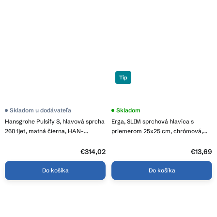
Tip
Skladom u dodávateľa
Skladom
Hansgrohe Pulsify S, hlavová sprcha
Erga, SLIM sprchová hlavica s
260 1jet, matná čierna, HAN-
priemerom 25x25 cm, chrómová,
24140670
ERG-YKA-BP.CBE-25-CHR
€314,02
€13,69
Do košíka
Do košíka