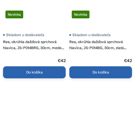
Novinka
Novinka
Skladom u dodávateľa
Skladom u dodávateľa
Rea, okrúhla dažďová sprchová
Rea, okrúhla dažďová sprchová
hlavica, JS-P014BRG, 30cm, medená
hlavica, JS-P014BG, 30cm, zlatá
matná, REA-P8605
matná, REA-P8604
€42
€42
Do košíka
Do košíka