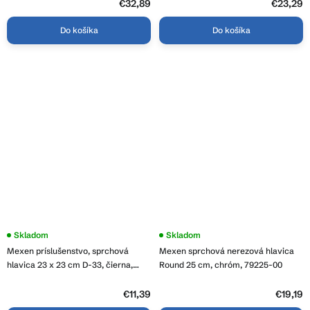
€32,89
€23,29
Do košíka
Do košíka
Skladom
Skladom
Mexen príslušenstvo, sprchová
Mexen sprchová nerezová hlavica
hlavica 23 x 23 cm D-33, čierna,
Round 25 cm, chróm, 79225-00
79733-70
€11,39
€19,19