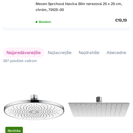
Mexen Sprchová hlavica Slim nerezová 25 x 25 cm,
chróm, 79125-00
€19,19
Skladom
V
R
Najpredávanejšie
Najlacnejšie
Najdrahšie
Abecedne
ý
a
p
387
položiek celkom
d
i
e
s
n
p
i
r
e
o
p
d
r
u
o
k
d
t
u
o
Novinka