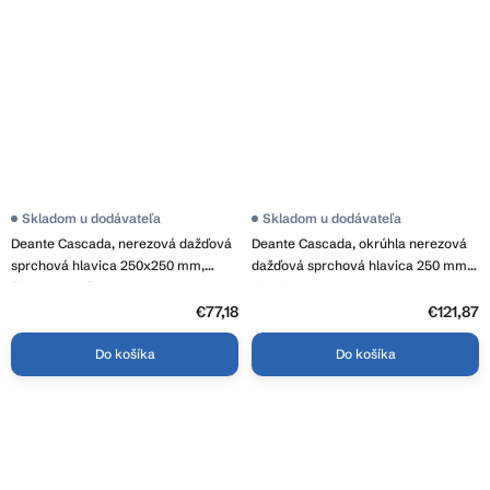
Skladom u dodávateľa
Skladom u dodávateľa
Deante Cascada, nerezová dažďová
Deante Cascada, okrúhla nerezová
sprchová hlavica 250x250 mm,
dažďová sprchová hlavica 250 mm,
čierna matná, DEA-NAC_202K
titanium, NAC_D00K
€77,18
€121,87
Do košíka
Do košíka