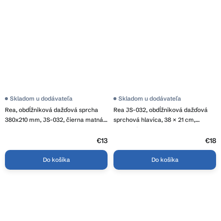
Skladom u dodávateľa
Skladom u dodávateľa
Rea, obdĺžniková dažďová sprcha
Rea JS-032, obdĺžniková dažďová
380x210 mm, JS-032, čierna matná,
sprchová hlavica, 38 × 21 cm,
REA-P0393
grafitová, REA-P0398
€13
€18
Do košíka
Do košíka