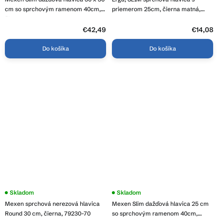
cm so sprchovým ramenom 40cm,
priemerom 25cm, čierna matná,
čierna, 79130112-70
ERG-YKA-BP.BRG25-BLK
€42,49
€14,08
Do košíka
Do košíka
Skladom
Skladom
Mexen sprchová nerezová hlavica
Mexen Slim dažďová hlavica 25 cm
Round 30 cm, čierna, 79230-70
so sprchovým ramenom 40cm,