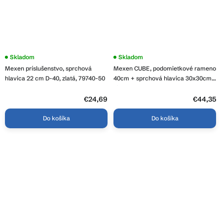
Skladom
Skladom
Mexen príslušenstvo, sprchová
Mexen CUBE, podomietkové rameno
hlavica 22 cm D-40, zlatá, 79740-50
40cm + sprchová hlavica 30x30cm,
biela, 79112-20+79130-20
€24,69
€44,35
Do košíka
Do košíka