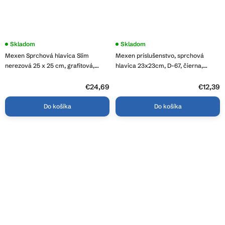
Skladom
Skladom
Mexen Sprchová hlavica Slim
Mexen príslušenstvo, sprchová
nerezová 25 x 25 cm, grafitová,
hlavica 23x23cm, D-67, čierna,
79125-66
79767-70
€24,69
€12,39
Do košíka
Do košíka