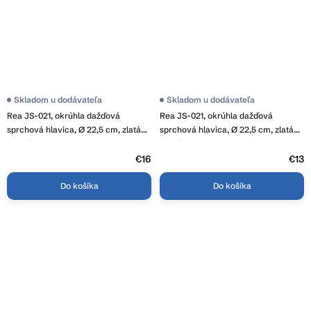
Skladom u dodávateľa
Skladom u dodávateľa
Rea JS-021, okrúhla dažďová
Rea JS-021, okrúhla dažďová
sprchová hlavica, Ø 22,5 cm, zlatá
sprchová hlavica, Ø 22,5 cm, zlatá
matná, REA-P0391
lesklá, REA-P0390
€16
€13
Do košíka
Do košíka