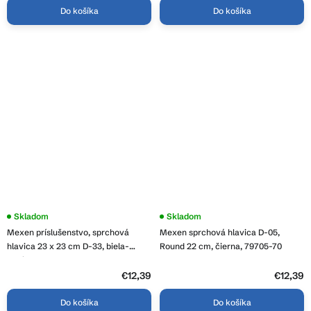
Do košíka
Do košíka
Skladom
Skladom
Mexen príslušenstvo, sprchová
Mexen sprchová hlavica D-05,
hlavica 23 x 23 cm D-33, biela-
Round 22 cm, čierna, 79705-70
chróm, 79733-02
€12,39
€12,39
Do košíka
Do košíka