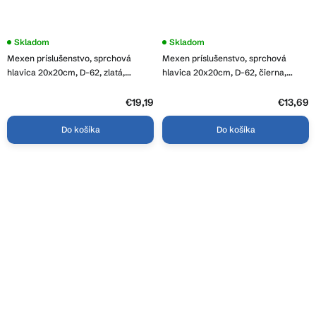
Skladom
Priemerné
Skladom
hodnotenie
Mexen príslušenstvo, sprchová
Mexen príslušenstvo, sprchová
produktu
je
hlavica 20x20cm, D-62, zlatá,
hlavica 20x20cm, D-62, čierna,
3,5
79762-50
79762-70
z
€19,19
5
€13,69
hviezdičiek.
Do košíka
Do košíka