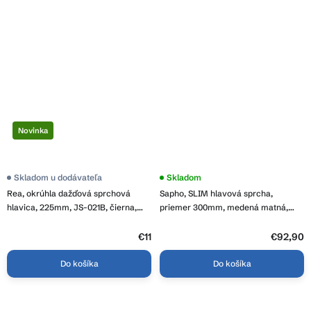
Novinka
Skladom u dodávateľa
Skladom
Rea, okrúhla dažďová sprchová
Sapho, SLIM hlavová sprcha,
hlavica, 225mm, JS-021B, čierna,
priemer 300mm, medená matná,
REA-P0615
MS573PG
€11
€92,90
Do košíka
Do košíka