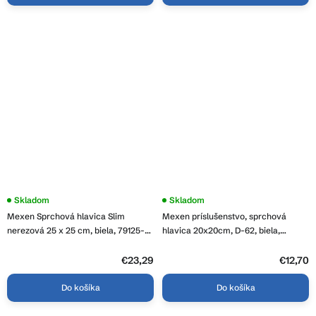
Skladom
Skladom
Mexen Sprchová hlavica Slim
Mexen príslušenstvo, sprchová
nerezová 25 x 25 cm, biela, 79125-
hlavica 20x20cm, D-62, biela,
20
79762-20
€23,29
€12,70
Do košíka
Do košíka