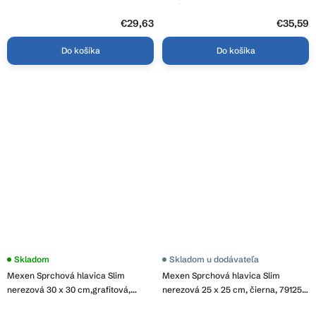
zlatá, 79225211-50
€29,63
€35,59
Do košíka
Do košíka
Skladom
Skladom u dodávateľa
Mexen Sprchová hlavica Slim
Mexen Sprchová hlavica Slim
nerezová 30 x 30 cm,grafitová,
nerezová 25 x 25 cm, čierna, 79125-
79130-66
70