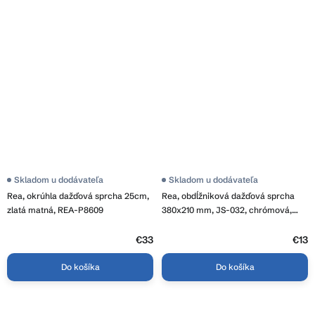
Skladom u dodávateľa
Skladom u dodávateľa
Rea, okrúhla dažďová sprcha 25cm,
Rea, obdĺžniková dažďová sprcha
zlatá matná, REA-P8609
380x210 mm, JS-032, chrómová,
REA-P0392
€33
€13
Do košíka
Do košíka