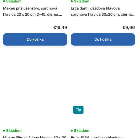
Skladom
Skladom
Mexen príslušenstvo, sprchová
Erga Sami, dažďová hlavová
hlavica 20 x 20 cm D-45, čierna,
sprchová hlavica 30x20 cm, čierna
79745-70
matná, ERG-YKA-BP.SAMI-XL-BLK
€16,49
€9,66
Do košíka
Do košíka
Tip
Skladom
Skladom
Mexen Slim dažďová hlavica 30 x 30
Erga, SLIM sprchová hlavica s