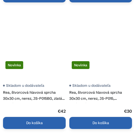
Novinka
Novinka
Skladom u dodávateľa
Skladom u dodávateľa
Rea, štvorcová hlavová sprcha
Rea, štvorcová hlavová sprcha
30x30 cm, nerez, JS-P015BG, zlatá
30x30 cm, nerez, JS-P015,
matná, REA-P0616
chrómová, REA-P0612
€42
€30
Do košíka
Do košíka