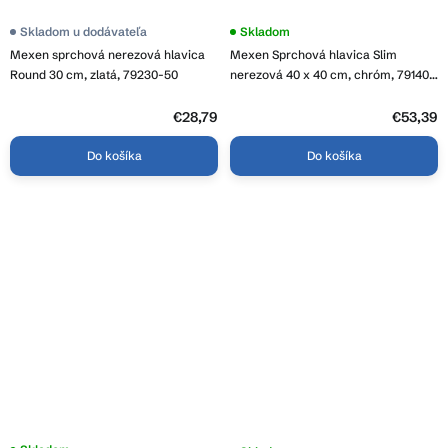
Skladom u dodávateľa
Priemerné
Skladom
hodnotenie
Mexen sprchová nerezová hlavica
Mexen Sprchová hlavica Slim
produktu
je
Round 30 cm, zlatá, 79230-50
nerezová 40 x 40 cm, chróm, 79140-
3,8
00
z
€28,79
5
€53,39
hviezdičiek.
Do košíka
Do košíka