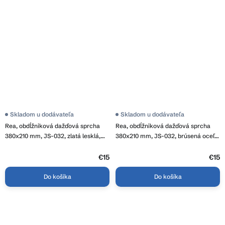
Skladom u dodávateľa
Skladom u dodávateľa
Rea, obdĺžniková dažďová sprcha
Rea, obdĺžniková dažďová sprcha
380x210 mm, JS-032, zlatá lesklá,
380x210 mm, JS-032, brúsená oceľ,
REA-P0395
REA-P0394
€15
€15
Do košíka
Do košíka