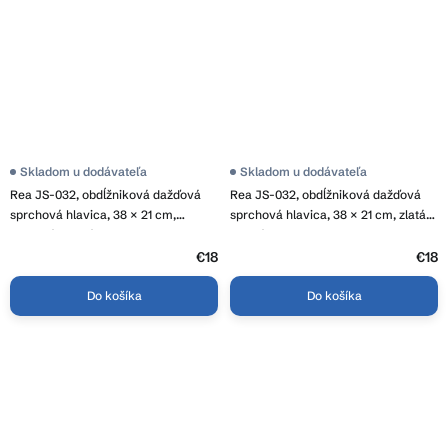
Skladom u dodávateľa
Skladom u dodávateľa
Rea JS-032, obdĺžniková dažďová
Rea JS-032, obdĺžniková dažďová
sprchová hlavica, 38 × 21 cm,
sprchová hlavica, 38 × 21 cm, zlatá
medená matná, REA-P0397
matná, REA-P0396
€18
€18
Do košíka
Do košíka