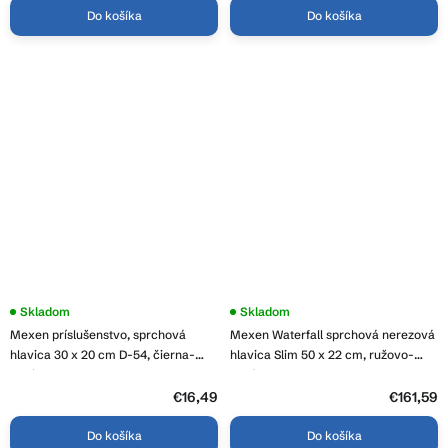
Do košíka
Do košíka
Skladom
Skladom
Mexen príslušenstvo, sprchová
Mexen Waterfall sprchová nerezová
hlavica 30 x 20 cm D-54, čierna-
hlavica Slim 50 x 22 cm, ružovo-
chróm, 79754-71
zlatá, 79190-60
€16,49
€161,59
Do košíka
Do košíka