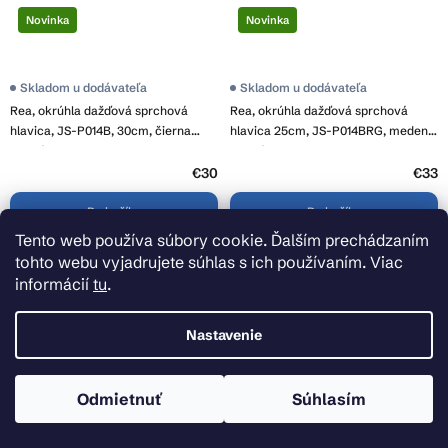
Novinka
Novinka
Skladom u dodávateľa
Skladom u dodávateľa
Rea, okrúhla dažďová sprchová
Rea, okrúhla dažďová sprchová
hlavica, JS-P014B, 30cm, čierna
hlavica 25cm, JS-P014BRG, medená
matná, REA-P8603
matná, REA-P8602
€30
€33
Do košíka
Do košíka
Tento web používa súbory cookie. Ďalším prechádzaním
tohto webu vyjadrujete súhlas s ich používaním. Viac
informácií
tu
.
Nastavenie
Odmietnuť
Súhlasím
Novinka
Novinka