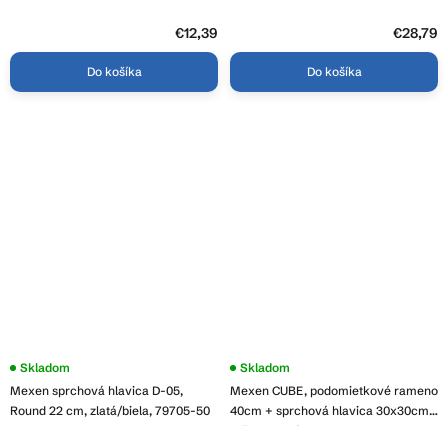
79740-60
€12,39
€28,79
Do košíka
Do košíka
Skladom
Skladom
Mexen sprchová hlavica D-05,
Mexen CUBE, podomietkové rameno
Round 22 cm, zlatá/biela, 79705-50
40cm + sprchová hlavica 30x30cm,
ružovo-zlatá, 79112-60+79130-60