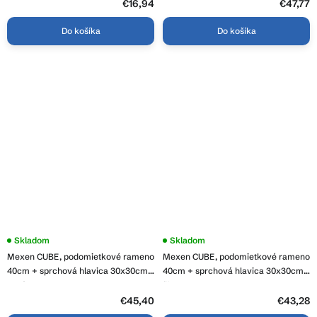
€16,94
€47,77
Do košíka
Do košíka
Skladom
Skladom
Mexen CUBE, podomietkové rameno
Mexen CUBE, podomietkové rameno
40cm + sprchová hlavica 30x30cm,
40cm + sprchová hlavica 30x30cm,
zlatá, 79112-50+79130-50
čierna, 79112-70+79130-70
€45,40
€43,28