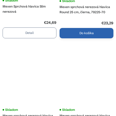
Priemerné
Skladom
Skladom
hodnotenie
Mexen Sprchová hlavica Slim
Mexen sprchová nerezová hlavica
produktu
je
nerezová
Round 25 cm, čierna, 79225-70
3,9
z
5
€24,69
€23,29
hviezdičiek.
Detail
Do košíka
Skladom
Skladom
Mexen sprchová nerezová hlavica
Mexen sprchová nerezová hlavica