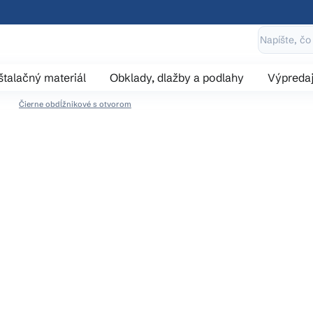
štalačný materiál
Obklady, dlažby a podlahy
Výpreda
Čierne obdĺžnikové s otvorom