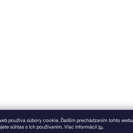
web používa súbory cookie. Ďalším prechádzaním tohto web
jete súhlas s ich používaním. Viac informácií
tu
.