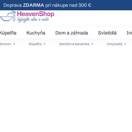
Prejsť
Doprava
ZDARMA
pri nákupe nad 300 €
na
obsah
Kúpeľňa
Kuchyňa
Dom a záhrada
Svietidlá
In
Domov
Kúpeľňa
Sanitárna keramika
Umývadlá