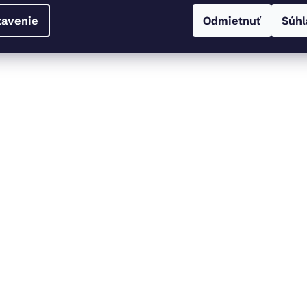
tavenie
Odmietnuť
Súhl