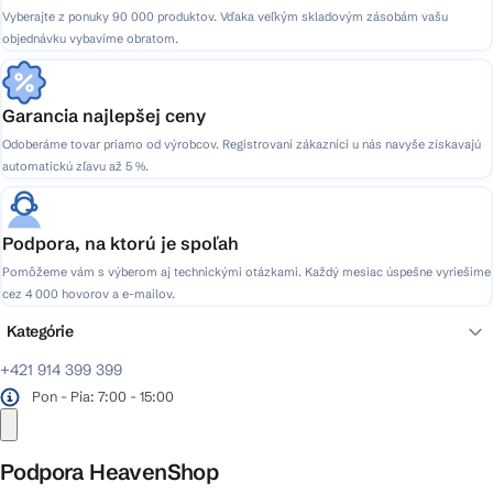
i
Vyberajte z ponuky 90 000 produktov. Vďaka veľkým skladovým zásobám vašu
s
objednávku vybavíme obratom.
u
Garancia najlepšej ceny
Odoberáme tovar priamo od výrobcov. Registrovaní zákazníci u nás navyše získavajú
automatickú zľavu až 5 %.
Podpora, na ktorú je spoľah
Pomôžeme vám s výberom aj technickými otázkami. Každý mesiac úspešne vyriešime
cez 4 000 hovorov a e-mailov.
Kategórie
+421 914 399 399
Pon - Pia: 7:00 - 15:00
Podpora HeavenShop