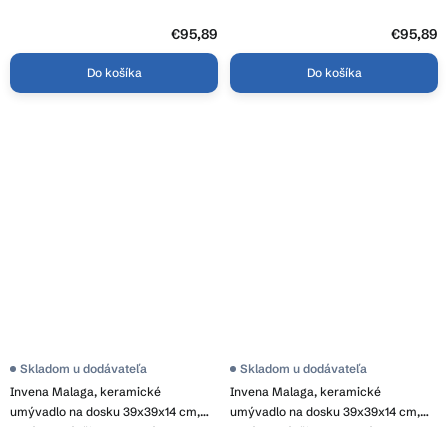
€95,89
€95,89
Do košíka
Do košíka
Skladom u dodávateľa
Skladom u dodávateľa
Invena Malaga, keramické
Invena Malaga, keramické
umývadlo na dosku 39x39x14 cm,
umývadlo na dosku 39x39x14 cm,
zlatá matná-čierna matná, INV-CE-
zlatá lesklá-čierna matná, INV-CE-