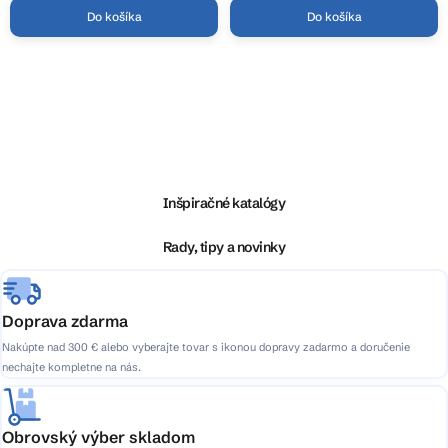
Do košíka
Do košíka
O
v
l
Z
á
á
d
p
a
ä
Inšpiračné katalógy
c
t
i
i
Rady, tipy a novinky
e
e
p
r
v
Doprava zdarma
k
Nakúpte nad 300 € alebo vyberajte tovar s ikonou dopravy zadarmo a doručenie
y
nechajte kompletne na nás.
v
ý
p
Obrovský výber skladom