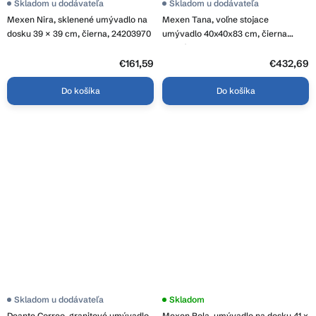
Skladom u dodávateľa
Skladom u dodávateľa
Mexen Nira, sklenené umývadlo na
Mexen Tana, voľne stojace
dosku 39 × 39 cm, čierna, 24203970
umývadlo 40x40x83 cm, čierna
matná, 26044070
€161,59
€432,69
Do košíka
Do košíka
Skladom u dodávateľa
Skladom
Deante Correo, granitové umývadlo
Mexen Pola, umývadlo na dosku 41 x