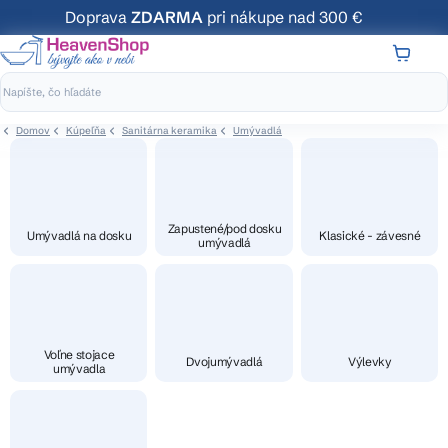
Prejsť
Doprava
ZDARMA
pri nákupe nad 300 €
na
obsah
NÁKUP
KOŠÍK
Domov
Kúpeľňa
Sanitárna keramika
Umývadlá
Zapustené/pod dosku
Umývadlá na dosku
Klasické - závesné
umývadlá
Voľne stojace
Dvojumývadlá
Výlevky
umývadla