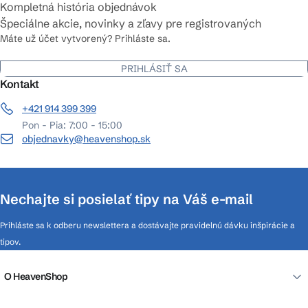
Kompletná história objednávok
Špeciálne akcie, novinky a zľavy pre registrovaných
Máte už účet vytvorený? Prihláste sa.
PRIHLÁSIŤ SA
Kontakt
+421 914 399 399
Pon - Pia: 7:00 - 15:00
objednavky@heavenshop.sk
Nechajte si posielať tipy na Váš e-mail
Prihláste sa k odberu newslettera a dostávajte pravidelnú dávku inšpirácie a
tipov.
O HeavenShop