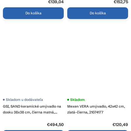
39-017-C
39-027-C
€139,04
€152,75
Do košíka
Do košíka
Skladom u dodávateľa
Skladom
GSI, SAND keramické umývadlo na
Mexen VERA umývadlo, 42x42 cm,
dosku 38x38 cm, čierna matná,
zlatá-čierna, 21074177
903826
€494,50
€120,49