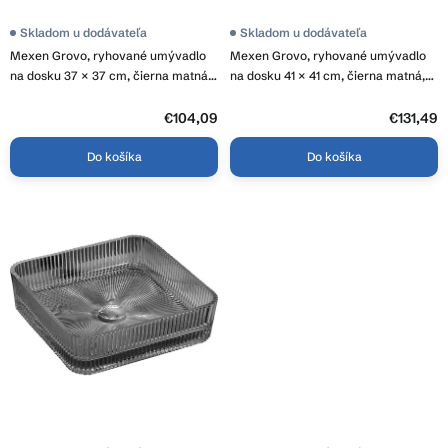
t
o
Skladom u dodávateľa
Skladom u dodávateľa
v
Mexen Grovo, ryhované umývadlo
Mexen Grovo, ryhované umývadlo
na dosku 37 × 37 cm, čierna matná,
na dosku 41 × 41 cm, čierna matná,
22303785
22304185
€104,09
€131,49
Do košíka
Do košíka