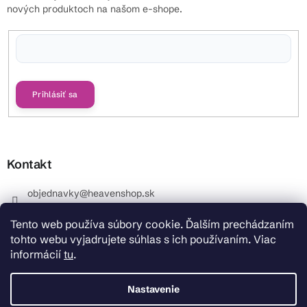
nových produktoch na našom e-shope.
Vložením e-mailu súhlasíte s
podmienkami ochrany osobných údajov
Prihlásiť sa
Kontakt
objednavky
@
heavenshop.sk
+421 914 399 399
Tento web používa súbory cookie. Ďalším prechádzaním
_Info objednávky : +421 914 399 399 Pracovné dni od
tohto webu vyjadrujete súhlas s ich používaním. Viac
8.00 hod. do 12.00 . REKLAMÁCIE : +421 914 399 399
informácií
tu
.
HeavenShop.sk
HeavenShop.sk
Nastavenie