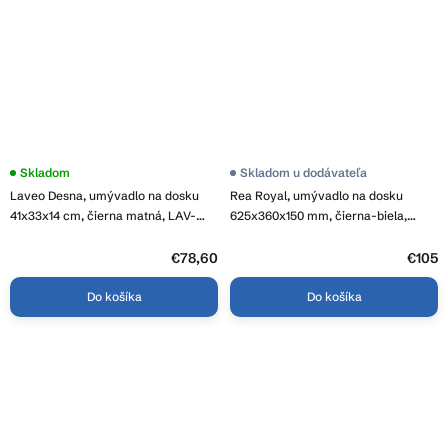
Skladom
Skladom u dodávateľa
Laveo Desna, umývadlo na dosku
Rea Royal, umývadlo na dosku
41x33x14 cm, čierna matná, LAV-
625x360x150 mm, čierna-biela,
VUD_B241
REA-U6600
€78,60
€105
Do košíka
Do košíka