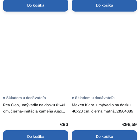
Do košíka
Do košíka
Skladom u dodávateľa
Skladom u dodávateľa
Rea Cleo, umývadlo na dosku 61x41
Mexen Klara, umývadlo na dosku
cm, čierna-imitácia kameňa Aiax
46x23 cm, čierna matná, 21564685
matná, REA-U6625
€93
€98,59
Do košíka
Do košíka