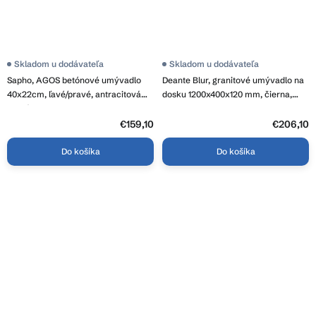
Skladom u dodávateľa
Skladom u dodávateľa
Sapho, AGOS betónové umývadlo
Deante Blur, granitové umývadlo na
40x22cm, ľavé/pravé, antracitová
dosku 1200x400x120 mm, čierna,
lesklá, AS40016
DEA-CQB_NU2S
€159,10
€206,10
Do košíka
Do košíka