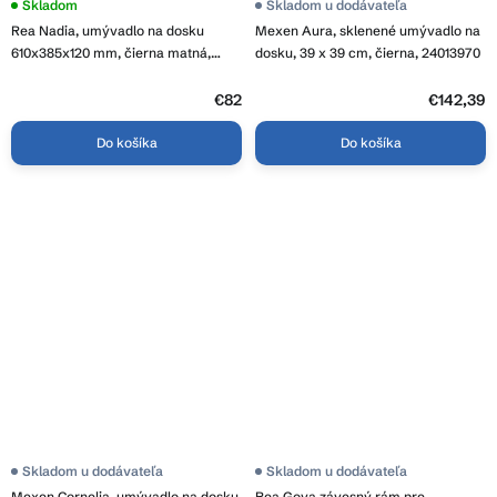
Priemerné
Skladom
Skladom u dodávateľa
hodnotenie
Rea Nadia, umývadlo na dosku
Mexen Aura, sklenené umývadlo na
produktu
je
610x385x120 mm, čierna matná,
dosku, 39 x 39 cm, čierna, 24013970
5,0
REA-U1062
z
5
€82
€142,39
hviezdičiek.
Do košíka
Do košíka
Skladom u dodávateľa
Priemerné
Skladom u dodávateľa
hodnotenie
Mexen Cornelia, umývadlo na dosku
Rea Goya závesný rám pre