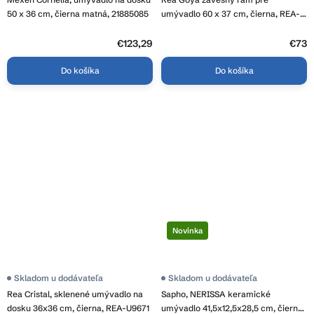
produktu
je
50 x 36 cm, čierna matná, 21885085
umývadlo 60 x 37 cm, čierna, REA-
4,5
U6534
z
€123,29
5
€73
hviezdičiek.
Do košíka
Do košíka
Novinka
Skladom u dodávateľa
Skladom u dodávateľa
Rea Cristal, sklenené umývadlo na
Sapho, NERISSA keramické
dosku 36x36 cm, čierna, REA-U9671
umývadlo 41,5x12,5x28,5 cm, čierna