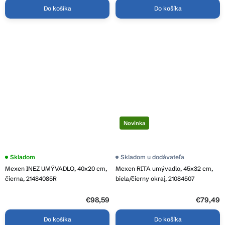
Do košíka
Do košíka
Novinka
Skladom
Priemerné
Skladom u dodávateľa
hodnotenie
Mexen INEZ UMÝVADLO, 40x20 cm,
Mexen RITA umývadlo, 45x32 cm,
produktu
je
čierna, 21484085R
biela/čierny okraj, 21084507
3,7
z
€98,59
5
€79,49
hviezdičiek.
Do košíka
Do košíka