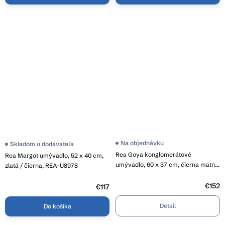
Na objednávku
Priemerné
Skladom u dodávateľa
hodnotenie
Rea Goya konglomerátové
Rea Margot umývadlo, 52 x 40 cm,
produktu
umývadlo, 60 x 37 cm, čierna matná,
je
zlatá / čierna, REA-U8978
3,7
REA-U8779
z
€152
5
€117
hviezdičiek.
Detail
Do košíka