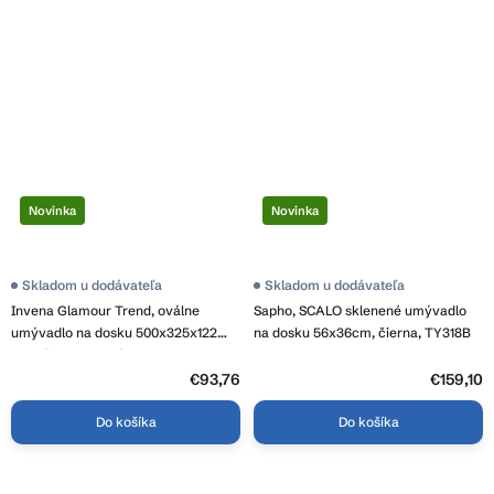
Novinka
Novinka
Skladom u dodávateľa
Skladom u dodávateľa
Invena Glamour Trend, oválne
Sapho, SCALO sklenené umývadlo
umývadlo na dosku 500x325x122
na dosku 56x36cm, čierna, TY318B
mm, čierna matná, INV-CE-63-W05-
L
€93,76
€159,10
Do košíka
Do košíka