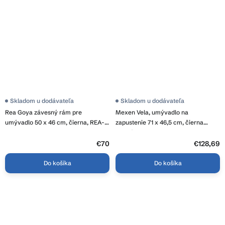
Skladom u dodávateľa
Skladom u dodávateľa
Rea Goya závesný rám pre
Mexen Vela, umývadlo na
umývadlo 50 x 46 cm, čierna, REA-
zapustenie 71 x 46,5 cm, čierna
U8667
matná, 25237071
€70
€128,69
Do košíka
Do košíka