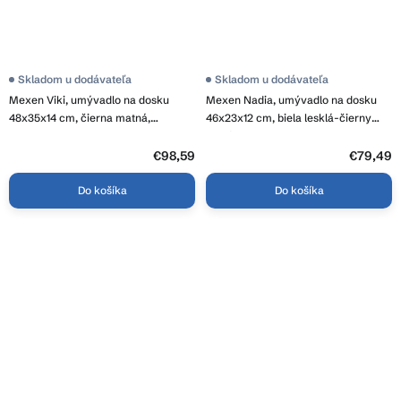
Skladom u dodávateľa
Skladom u dodávateľa
Mexen Viki, umývadlo na dosku
Mexen Nadia, umývadlo na dosku
48x35x14 cm, čierna matná,
46x23x12 cm, biela lesklá-čierny
21054885
okraj, 21614607
€98,59
€79,49
Do košíka
Do košíka