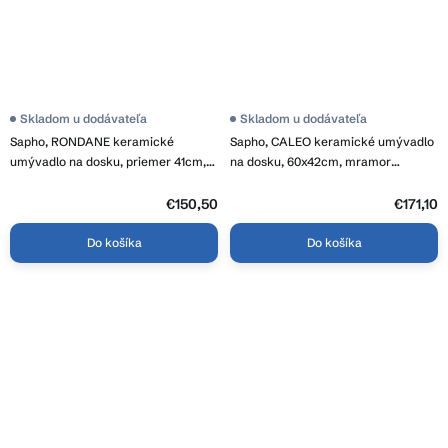
Skladom u dodávateľa
Skladom u dodávateľa
Sapho, RONDANE keramické
Sapho, CALEO keramické umývadlo
umývadlo na dosku, priemer 41cm,
na dosku, 60x42cm, mramor
mramor portoro, AR435PT
portoro, CA590PT
€150,50
€171,10
Do košíka
Do košíka