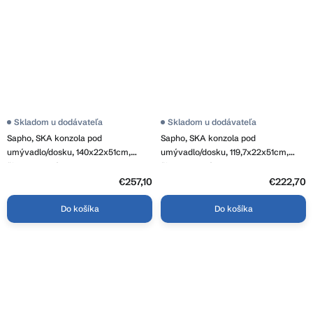
Skladom u dodávateľa
Skladom u dodávateľa
Sapho, SKA konzola pod
Sapho, SKA konzola pod
umývadlo/dosku, 140x22x51cm,
umývadlo/dosku, 119,7x22x51cm,
čierna matná, SKA840
čierna matná, SKA820
€257,10
€222,70
Do košíka
Do košíka