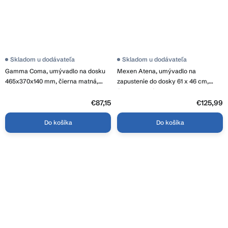
Skladom u dodávateľa
Skladom u dodávateľa
Gamma Coma, umývadlo na dosku
Mexen Atena, umývadlo na
465x370x140 mm, čierna matná,
zapustenie do dosky 61 x 46 cm,
GMA-UC-COMA
čierna matná, 25016070
€87,15
€125,99
Do košíka
Do košíka