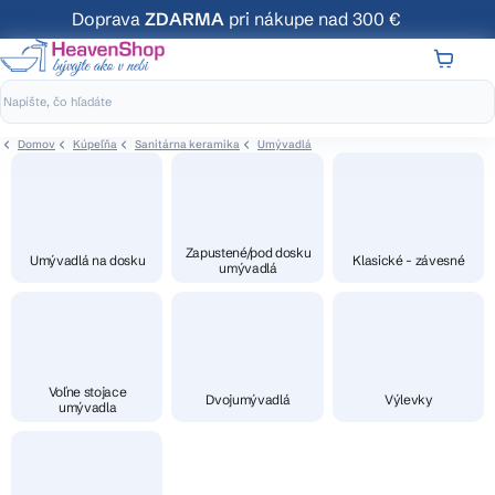
Prejsť
Doprava
ZDARMA
pri nákupe nad 300 €
na
obsah
NÁKUP
KOŠÍK
Domov
Kúpeľňa
Sanitárna keramika
Umývadlá
Zapustené/pod dosku
Umývadlá na dosku
Klasické - závesné
umývadlá
Voľne stojace
Dvojumývadlá
Výlevky
umývadla