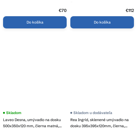
čierna, REA-U0634
€70
€112
Do košíka
Do košíka
Skladom
Skladom u dodávateľa
Laveo Desna, umývadlo na dosku
Rea Ingrid, sklenené umývadlo na
500x350x120 mm, čierna matná,
dosku 395x395x120mm, čierna,
LAV-VUD_B250
REA-U6800