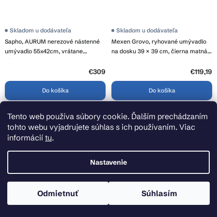
Skladom u dodávateľa
Skladom u dodávateľa
Sapho, AURUM nerezové nástenné
Mexen Grovo, ryhované umývadlo
umývadlo 55x42cm, vrátane
na dosku 39 × 39 cm, čierna matná,
výpuste, gun metal, AU102
22303985
€309
€119,19
Do košíka
Do košíka
Tento web používa súbory cookie. Ďalším prechádzaním
tohto webu vyjadrujete súhlas s ich používaním. Viac
informácií
tu
.
Nastavenie
Odmietnuť
Súhlasím