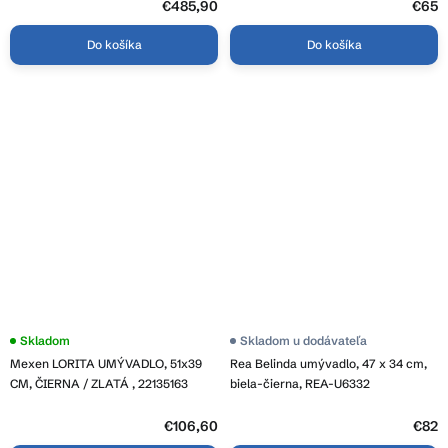
€485,90
€65
Do košíka
Do košíka
Skladom
Skladom u dodávateľa
Mexen LORITA UMÝVADLO, 51x39
Rea Belinda umývadlo, 47 x 34 cm,
CM, ČIERNA / ZLATÁ , 22135163
biela-čierna, REA-U6332
€106,60
€82