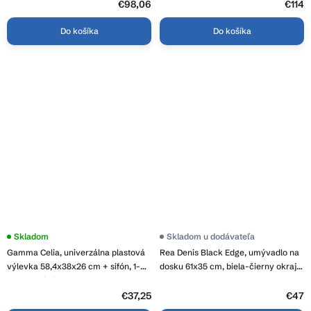
€98,06
€114
Do košíka
Do košíka
Skladom
Skladom u dodávateľa
Gamma Celia, univerzálna plastová
Rea Denis Black Edge, umývadlo na
výlevka 58,4x38x26 cm + sifón, 1-
dosku 61x35 cm, biela-čierny okraj,
komorová, čierna, GMA-KGC60-BK
REA-U6513
€37,25
€47