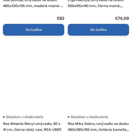
465x330x135 mm, medená matná-
550x415x140 mm, čierna matná,
čierna štruktúra, REA-U6384
ERG-V03-9594-M-001-BK
€82
€74,09
Do košíka
Do košíka
Skladom u dodávateľa
Skladom u dodávateľa
Rea Melania Meryl umývadlo, 60 x
Rea Mika Gabro, umývadlo na dosku
41 cm, čierna-zlatý vzor, REA-U8811
480x380x155 mm, imitácia kameňa-