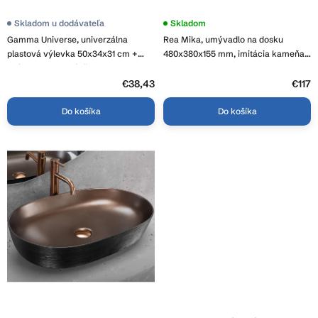
t
o
Priemerné
Skladom u dodávateľa
Skladom
hodnotenie
v
Gamma Universe, univerzálna
Rea Mika, umývadlo na dosku
produktu
je
plastová výlevka 50x34x31 cm +
480x380x155 mm, imitácia kameňa,
3,9
sifón, 1-komorová, čierna, GMA-
REA-U4333
z
KGK50-BK
5
€38,43
€117
hviezdičiek.
Do košíka
Do košíka