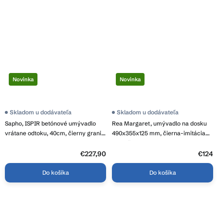
Novinka
Novinka
Skladom u dodávateľa
Skladom u dodávateľa
Sapho, ISPIR betónové umývadlo
Rea Margaret, umývadlo na dosku
vrátane odtoku, 40cm, čierny granit,
490x355x125 mm, čierna-imitácia
AR476
kameňa, REA-U7344
€227,90
€124
Do košíka
Do košíka