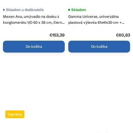
Skladom u dodávateľa
Skladom
Mexen Ava, umývadlo na dosku z
Gamma Universe, univerzálna
konglomerátu 1/O 50 x 38 cm, čierna
plastová výlevka 61x41x30 cm +
matná, 23015071
sifón, 1-komorová, čierna, GMA-
KGLK60-BK
€153,39
€60,83
Do košíka
Do košíka
Výpredaj