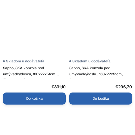
Skladom u dodávateľa
Skladom u dodávateľa
Sapho, SKA konzola pod
Sapho, SKA konzola pod
umývadlo/dosku, 180x22x51cm,
umývadlo/dosku, 160x22x51cm,
čierna matná, SKA880
čierna matná, SKA860
€331,10
€296,70
Do košíka
Do košíka