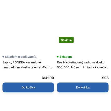
Novinka
Skladom u dodávateľa
Skladom
Sapho, RONDEA keramické
Rea Nicoletta, umývadlo na dosku
umývadlo na dosku priemer 41cm,
500x360x140 mm, imitácia kameňa-
čierna matná, AR445B
čierna, REA-U7345
€141,90
€93
Do košíka
Do košíka