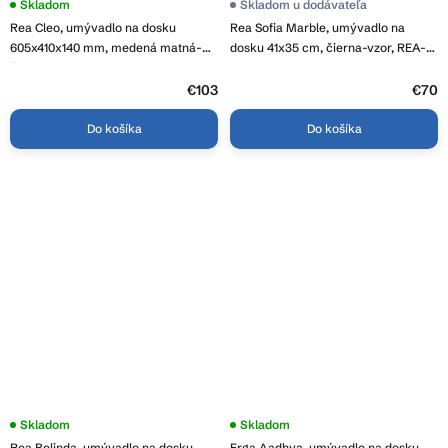
Skladom
Priemerné
Skladom u dodávateľa
hodnotenie
Rea Cleo, umývadlo na dosku
Rea Sofia Marble, umývadlo na
produktu
je
605x410x140 mm, medená matná-
dosku 41x35 cm, čierna-vzor, REA-
5,0
čierna, REA-U6383
U5611
z
€103
5
€70
hviezdičiek.
Do košíka
Do košíka
Skladom
Skladom
Rea Belinda, umývadlo na dosku
Erga Aadhya, umývadlo na dosku