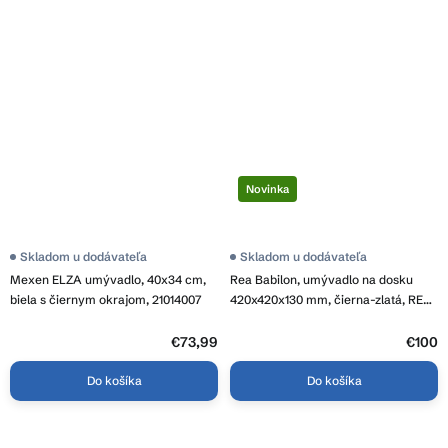
Novinka
Priemerné
Skladom u dodávateľa
Skladom u dodávateľa
hodnotenie
Mexen ELZA umývadlo, 40x34 cm,
Rea Babilon, umývadlo na dosku
produktu
je
biela s čiernym okrajom, 21014007
420x420x130 mm, čierna-zlatá, REA-
4,8
U5418
z
5
€73,99
€100
hviezdičiek.
Do košíka
Do košíka