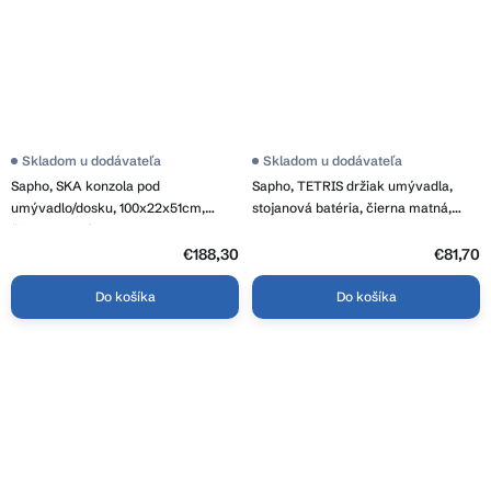
Skladom u dodávateľa
Skladom u dodávateľa
Sapho, SKA konzola pod
Sapho, TETRIS držiak umývadla,
umývadlo/dosku, 100x22x51cm,
stojanová batéria, čierna matná,
čierna matná, SKA810
TZ429
€188,30
€81,70
Do košíka
Do košíka