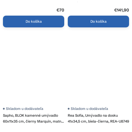
matná, AR265B
€70
€141,90
Do košíka
Do košíka
Skladom u dodávateľa
Skladom u dodávateľa
Sapho, BLOK kamenné umývadlo
Rea Sofia, Umývadlo na dosku
60x11x35 cm, čierny Marquin, matný,
41x34,5 cm, biela-čierna, REA-U8749
2401-40