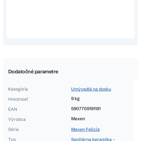
Dodatočné parametre
Kategória
Umývadlá na dosku
9 kg
Hmotnosť
5907709191181
EAN
Mexen
Výrobca
Séria
Mexen Felicia
Typ
Sanitárna keramika -