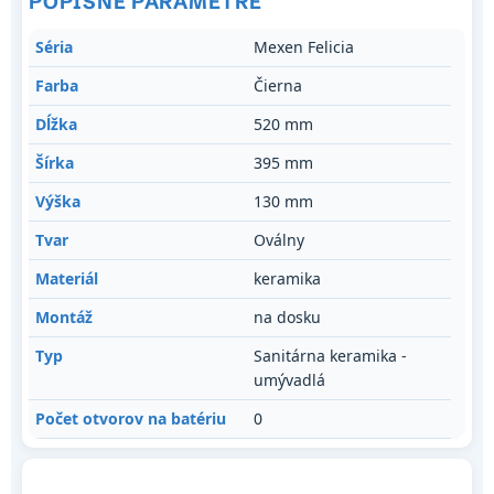
POPISNÉ PARAMETRE
Séria
Mexen Felicia
Farba
Čierna
Dĺžka
520 mm
Šírka
395 mm
Výška
130 mm
Tvar
Oválny
Materiál
keramika
Montáž
na dosku
Typ
Sanitárna keramika -
umývadlá
Počet otvorov na batériu
0