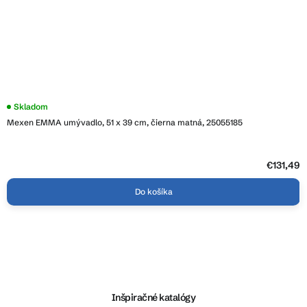
Skladom
Mexen EMMA umývadlo, 51 x 39 cm, čierna matná, 25055185
€131,49
Do košíka
Z
á
p
ä
Inšpiračné katalógy