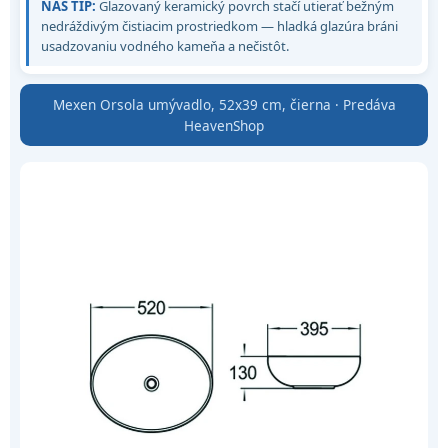
NÁŠ TIP:
Glazovaný keramický povrch stačí utierať bežným
nedráždivým čistiacim prostriedkom — hladká glazúra bráni
usadzovaniu vodného kameňa a nečistôt.
Mexen Orsola umývadlo, 52x39 cm, čierna · Predáva
HeavenShop