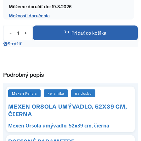
hviezdičiek.
cena:
Môžeme doručiť do:
19.8.2026
Možnosti doručenia
Pridať do košíka
Strážiť
Podrobný popis
Mexen Felicia
keramika
na dosku
MEXEN ORSOLA UMÝVADLO, 52X39 CM,
ČIERNA
Mexen Orsola umývadlo, 52x39 cm, čierna