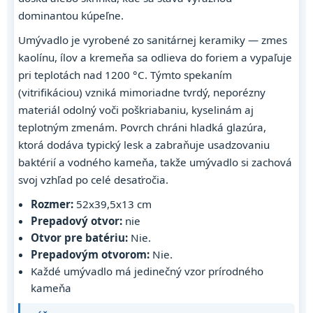
dominantou kúpeľne.
Umývadlo je vyrobené zo sanitárnej keramiky — zmes
kaolínu, ílov a kremeňa sa odlieva do foriem a vypaľuje
pri teplotách nad 1200 °C. Týmto spekaním
(vitrifikáciou) vzniká mimoriadne tvrdý, neporézny
materiál odolný voči poškriabaniu, kyselinám aj
teplotným zmenám. Povrch chráni hladká glazúra,
ktorá dodáva typický lesk a zabraňuje usadzovaniu
baktérií a vodného kameňa, takže umývadlo si zachová
svoj vzhľad po celé desaťročia.
Rozmer:
52x39,5x13 cm
Prepadový otvor:
nie
Otvor pre batériu:
Nie.
Prepadovým otvorom:
Nie.
Každé umývadlo má jedinečný vzor prírodného
kameňa