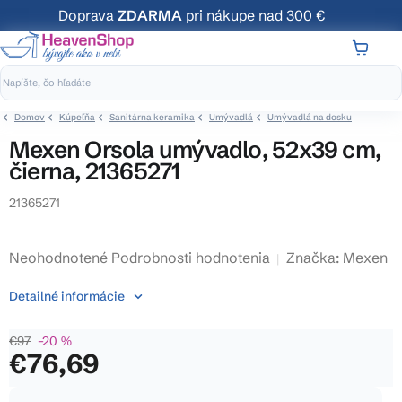
Prejsť
Doprava
ZDARMA
pri nákupe nad 300 €
na
obsah
NÁKUP
KOŠÍK
Domov
Kúpeľňa
Sanitárna keramika
Umývadlá
Umývadlá na dosku
Mexen Orsola umývadlo, 52x39 cm,
čierna, 21365271
21365271
Priemerné
Neohodnotené
Podrobnosti hodnotenia
Značka:
Mexen
hodnotenie
Detailné informácie
produktu
je
€97
–20 %
0,0
€76,69
z
5
Jednotková