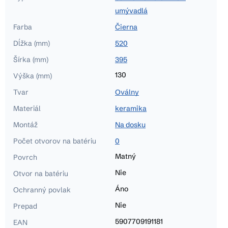
umývadlá
Farba
Čierna
Dĺžka (mm)
520
Šírka (mm)
395
130
Výška (mm)
Tvar
Oválny
Materiál
keramika
Montáž
Na dosku
Počet otvorov na batériu
0
Matný
Povrch
Nie
Otvor na batériu
Áno
Ochranný povlak
Nie
Prepad
5907709191181
EAN