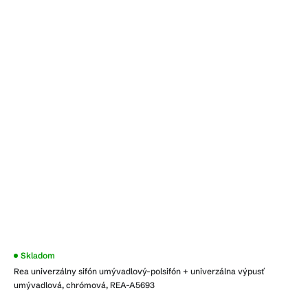
Skladom
Rea univerzálny sifón umývadlový-polsifón + univerzálna výpusť
umývadlová, chrómová, REA-A5693