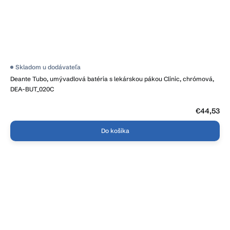
Skladom u dodávateľa
Deante Tubo, umývadlová batéria s lekárskou pákou Clinic, chrómová,
DEA-BUT_020C
€44,53
Do košíka