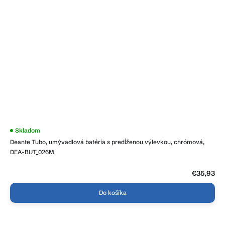
Skladom
Deante Tubo, umývadlová batéria s predĺženou výlevkou, chrómová,
DEA-BUT_026M
€35,93
Do košíka