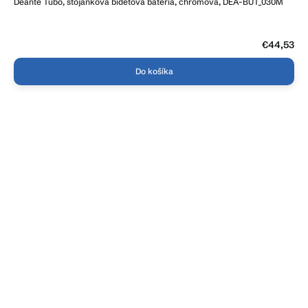
Deante Tubo, stojanková bidetová batéria, chrómová, DEA-BUT_030M
€44,53
Do košíka