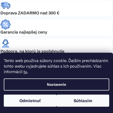
Doprava ZADARMO nad 300 €
Garancia najlepšej ceny
Podpora, na ktorú je spoľahnutie
Tento web používa súbory cookie. Ďalším prechádzaním
tohto webu vyjadrujete súhlas s ich používaním. Viac
Doprava zdarma
informácií
tu
.
Nakúpte nad 300 € alebo vyberajte tovar s ikonou dopravy zadarmo a doručenie
nechajte kompletne na nás.
Nastavenie
Obrovský výber skladom
Odmietnuť
Súhlasím
Vyberajte z ponuky 90 000 produktov. Vďaka veľkým skladovým zásobám vašu
objednávku vybavíme obratom.