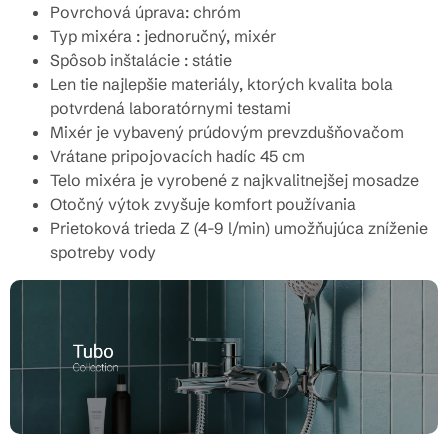
Povrchová úprava: chróm
Typ mixéra : jednoručný, mixér
Spôsob inštalácie : státie
Len tie najlepšie materiály, ktorých kvalita bola
potvrdená laboratórnymi testami
Mixér je vybavený prúdovým prevzdušňovačom
Vrátane pripojovacích hadíc 45 cm
Telo mixéra je vyrobené z najkvalitnejšej mosadze
Otočný výtok zvyšuje komfort používania
Prietoková trieda Z (4-9 l/min) umožňujúca zníženie
spotreby vody