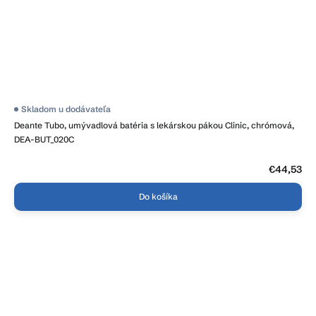
Skladom u dodávateľa
Deante Tubo, umývadlová batéria s lekárskou pákou Clinic, chrómová,
DEA-BUT_020C
€44,53
Do košíka