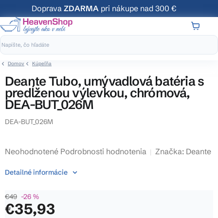
Prejsť
Doprava
ZDARMA
pri nákupe nad 300 €
na
obsah
NÁKUP
KOŠÍK
Domov
Kúpeľňa
Deante Tubo, umývadlová batéria s
predĺženou výlevkou, chrómová,
DEA-BUT_026M
DEA-BUT_026M
Priemerné
Neohodnotené
Podrobnosti hodnotenia
Značka:
Deante
hodnotenie
Detailné informácie
produktu
je
€49
–26 %
0,0
€35,93
z