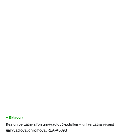
Skladom
Rea univerzálny sifón umývadlový-polsifón + univerzálna výpusť
umývadlová, chrómová, REA-A5693