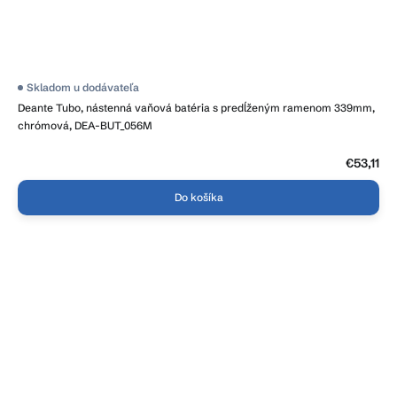
Priemerné
Skladom u dodávateľa
hodnotenie
Deante Tubo, nástenná vaňová batéria s predĺženým ramenom 339mm,
produktu
je
chrómová, DEA-BUT_056M
3,5
z
5
€53,11
hviezdičiek.
Do košíka