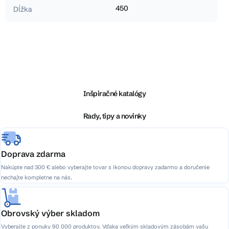
450
Dĺžka
Z
á
p
ä
Inšpiračné katalógy
t
i
Rady, tipy a novinky
e
Doprava zdarma
Nakúpte nad 300 € alebo vyberajte tovar s ikonou dopravy zadarmo a doručenie
nechajte kompletne na nás.
Obrovský výber skladom
Vyberajte z ponuky 90 000 produktov. Vďaka veľkým skladovým zásobám vašu