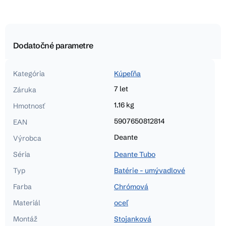
Dodatočné parametre
Kategória
Kúpeľňa
7 let
Záruka
1.16 kg
Hmotnosť
5907650812814
EAN
Deante
Výrobca
Séria
Deante Tubo
Typ
Batérie - umývadlové
Farba
Chrómová
Materiál
oceľ
Montáž
Stojanková