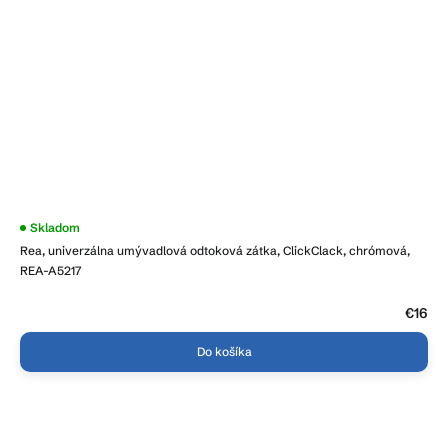
Priemerné
Skladom
hodnotenie
Rea, univerzálna umývadlová odtoková zátka, ClickClack, chrómová,
produktu
je
REA-A5217
5,0
z
5
€16
hviezdičiek.
Do košíka