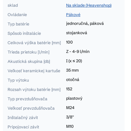
sklad
Na sklade (Heavenshop)
Ovládanie
Pákové
jednoručná, páková
Typ batérie
stojanková
Spôsob inštalácie
100
Celková výška batérie [mm]
Z - 4-9 l/min
Trieda prietoku [l/min]
I (x ≤ 20)
Akustická skupina [db]
35 mm
Veľkosť keramickej kartuše
otočná
Typ výtoku
152
Rozsah výtoku batérie [mm]
plastový
Typ prevzdušňovača
M24
Veľkosť prevzdušňovača
3/8''
Inštalačný závit
M10
Pripojovací závit