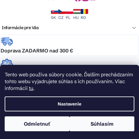
SK
CZ
PL
HU
RO
Informácie pre Vás
Doprava ZADARMO nad 300 €
Garancia najlepšej ceny
Tento web používa súbory cookie. Ďalším prechádzaním
tohto webu vyjadrujete súhlas s ich používaním. Viac
informácií
tu
.
Podpora, na ktorú je spoľahnutie
Nastavenie
Doprava zdarma
Odmietnuť
Súhlasím
Nakúpte nad 300 € alebo vyberajte tovar s ikonou dopravy zadarmo a doručenie
nechajte kompletne na nás.