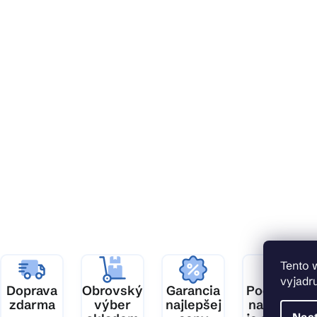
Z
á
p
ä
t
i
Tento 
e
vyjadru
Doprava
Obrovský
Garancia
Podpora,
zdarma
výber
najlepšej
na ktorú