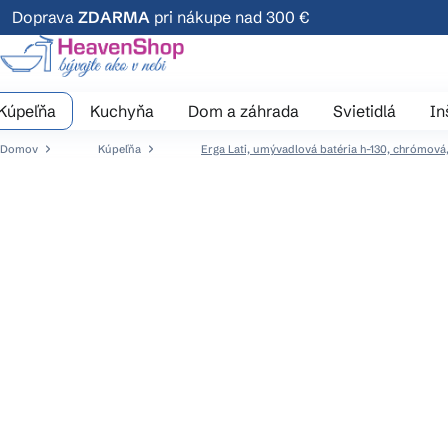
Prejsť
Doprava
ZDARMA
pri nákupe nad 300 €
na
obsah
Kúpeľňa
Kuchyňa
Dom a záhrada
Svietidlá
In
Domov
Kúpeľňa
Erga Lati, umývadlová batéria h-130, chrómo