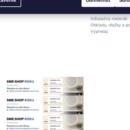
tavenie
Odmietnuť
Súhl
Dom a záhrada
Svietidlá
Inštalačný materiál
Obklady, dlažby a p
Výpredaj