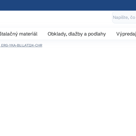
štalačný materiál
Obklady, dlažby a podlahy
Výpreda
vá, ERG-YKA-BU.LATI24-CHR