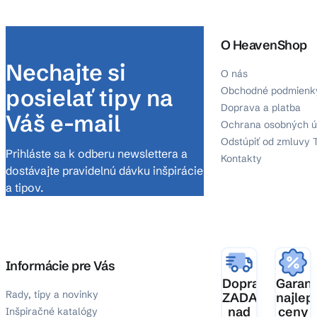
O HeavenShop
Nechajte si
O nás
posielať tipy na
Obchodné podmienk
Doprava a platba
Váš e-mail
Ochrana osobných ú
Odstúpiť od zmluvy 
Prihláste sa k odberu newslettera a
Kontakty
dostávajte pravidelnú dávku inšpirácie
a tipov.
Informácie pre Vás
Doprava
Garanc
Rady, tipy a novinky
ZADARMO
najlep
nad
ceny
Inšpiračné katalógy