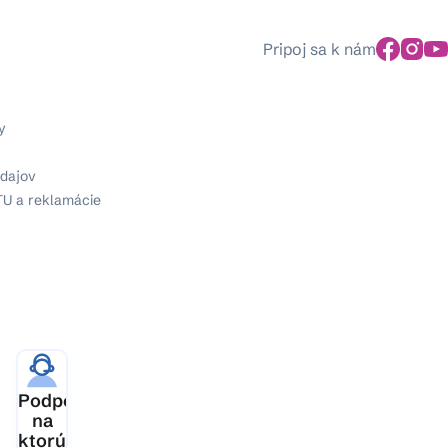
Pripoj sa k nám
y
dajov
TU a reklamácie
ia
Podpora,
šej
na
ktorú