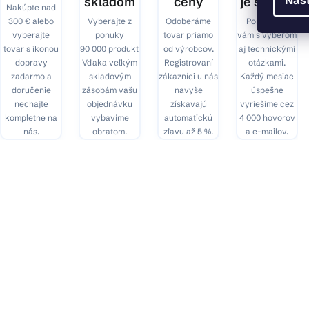
Nas
skladom
ceny
je spoľah
Nakúpte nad
300 € alebo
Vyberajte z
Odoberáme
Pomôžeme
vyberajte
ponuky
tovar priamo
vám s výberom
tovar s ikonou
90 000 produktov.
od výrobcov.
aj technickými
dopravy
Vďaka veľkým
Registrovaní
otázkami.
zadarmo a
skladovým
zákazníci u nás
Každý mesiac
doručenie
zásobám vašu
navyše
úspešne
nechajte
objednávku
získavajú
vyriešime cez
kompletne na
vybavíme
automatickú
4 000 hovorov
nás.
obratom.
zľavu až 5 %.
a e-mailov.