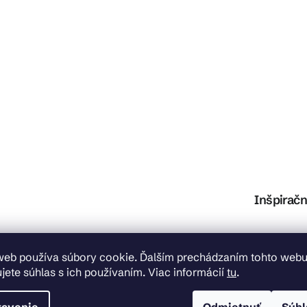
Inšpiračn
Preskočiť kategórie
web používa súbory cookie. Ďalším prechádzaním tohto web
Kategórie
jete súhlas s ich používaním. Viac informácií
tu
.
Kúpeľňa
Kuchyňa