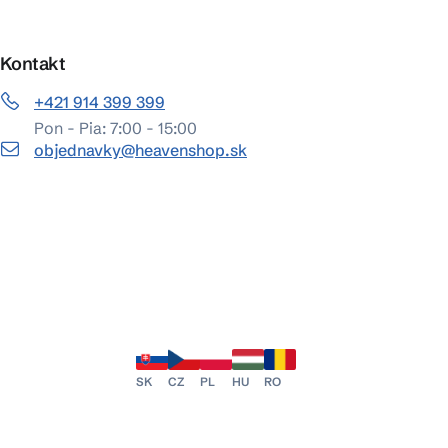
Kontakt
+421 914 399 399
Pon - Pia: 7:00 - 15:00
objednavky@heavenshop.sk
SK
CZ
PL
HU
RO