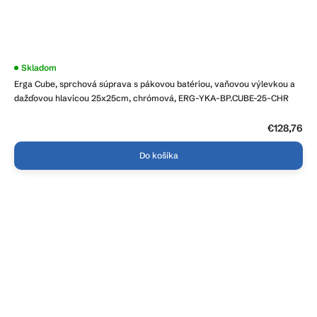
Priemerné
Skladom
hodnotenie
Erga Cube, sprchová súprava s pákovou batériou, vaňovou výlevkou a
produktu
je
dažďovou hlavicou 25x25cm, chrómová, ERG-YKA-BP.CUBE-25-CHR
3,8
z
5
€128,76
hviezdičiek.
Do košíka