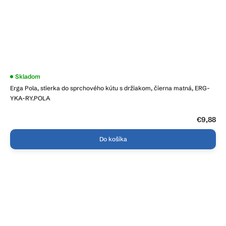
Skladom
Erga Pola, stierka do sprchového kútu s držiakom, čierna matná, ERG-
YKA-RY.POLA
€9,88
Do košíka