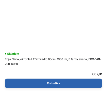
Priemerné
Skladom
hodnotenie
Erga Carla, okrúhle LED zrkadlo 60cm, 1380 lm, 3 farby svetla, ERG-V01-
produktu
je
208-6060
3,9
z
5
€67,91
hviezdičiek.
Do košíka