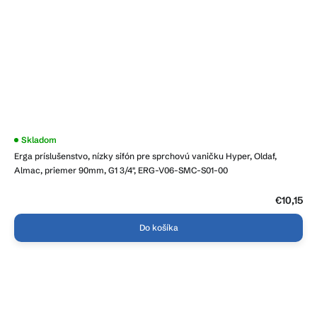
Skladom
Erga príslušenstvo, nízky sifón pre sprchovú vaničku Hyper, Oldaf,
Almac, priemer 90mm, G1 3/4", ERG-V06-SMC-S01-00
€10,15
Do košíka