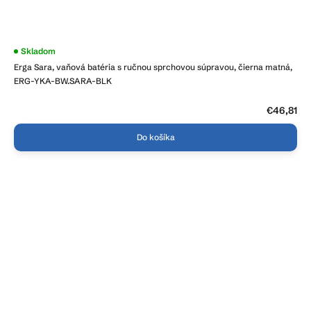
Priemerné
Skladom
hodnotenie
Erga Sara, vaňová batéria s ručnou sprchovou súpravou, čierna matná,
produktu
je
ERG-YKA-BW.SARA-BLK
4,3
z
5
€46,81
hviezdičiek.
Do košíka