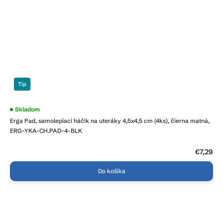
Tip
Priemerné
Skladom
hodnotenie
Erga Pad, samolepiaci háčik na uteráky 4,5x4,5 cm (4ks), čierna matná,
produktu
je
ERG-YKA-CH.PAD-4-BLK
4,5
z
5
€7,29
hviezdičiek.
Do košíka