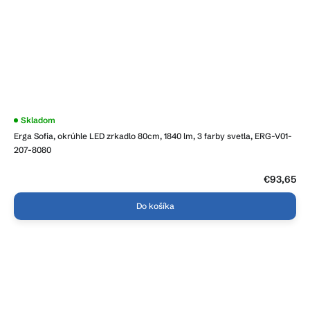
Priemerné
Skladom
hodnotenie
Erga Sofia, okrúhle LED zrkadlo 80cm, 1840 lm, 3 farby svetla, ERG-V01-
produktu
je
207-8080
3,8
z
5
€93,65
hviezdičiek.
Do košíka