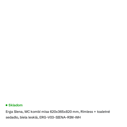
Priemerné
Skladom
hodnotenie
Erga Siena, WC kombi misa 620x365x820 mm, Rimless + toaletné
produktu
je
sedadlo, biela lesklá, ERG-V03-SIENA-RIM-WH
3,5
z