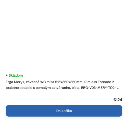
Skladom
Erga Mery+, závesná WC misa 515x360x360mm, Rimless Tornado 2 +
toaletné sedadlo s pomalým zatváraním, biela, ERG-V03-MERY-TO2-
WH
€124
Do košíka