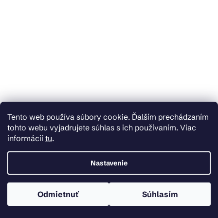
Tento web používa súbory cookie. Ďalším prechádzaním
tohto webu vyjadrujete súhlas s ich používaním. Viac
informácií
tu
.
Skladom
Nastavenie
Erga Korfu, umývadlová batéria h-155, chrómová, ERG-YKA-
BU.KORFU24-CHR
Odmietnuť
Súhlasím
€22,28
Do košíka