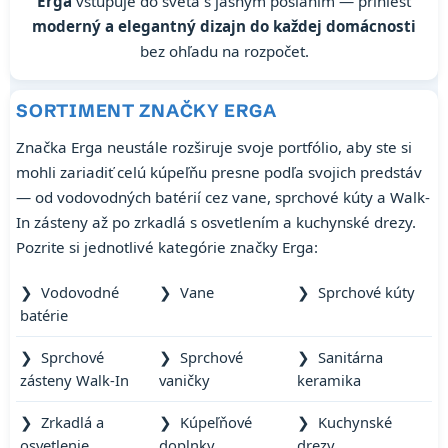
Erga
vstupuje do sveta s jasným poslaním — priniesť
moderný a elegantný dizajn do každej domácnosti
bez ohľadu na rozpočet.
SORTIMENT ZNAČKY ERGA
Značka Erga neustále rozširuje svoje portfólio, aby ste si
mohli zariadiť celú kúpeľňu presne podľa svojich predstáv
— od vodovodných batérií cez vane, sprchové kúty a Walk-
In zásteny až po zrkadlá s osvetlením a kuchynské drezy.
Pozrite si jednotlivé kategórie značky Erga:
❯ Vodovodné
❯ Vane
❯ Sprchové kúty
batérie
❯ Sprchové
❯ Sprchové
❯ Sanitárna
zásteny Walk-In
vaničky
keramika
❯ Zrkadlá a
❯ Kúpeľňové
❯ Kuchynské
osvetlenie
doplnky
drezy