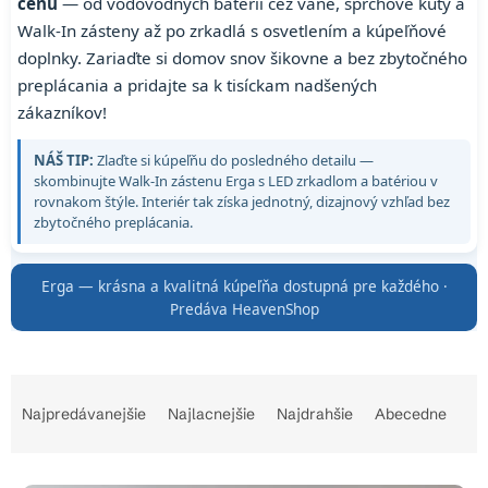
cenu
— od vodovodných batérií cez vane, sprchové kúty a
Walk-In zásteny až po zrkadlá s osvetlením a kúpeľňové
doplnky. Zariaďte si domov snov šikovne a bez zbytočného
preplácania a pridajte sa k tisíckam nadšených
zákazníkov!
NÁŠ TIP:
Zlaďte si kúpeľňu do posledného detailu —
skombinujte Walk-In zástenu Erga s LED zrkadlom a batériou v
rovnakom štýle. Interiér tak získa jednotný, dizajnový vzhľad bez
zbytočného preplácania.
Erga — krásna a kvalitná kúpeľňa dostupná pre každého ·
Predáva HeavenShop
R
a
Najpredávanejšie
Najlacnejšie
Najdrahšie
Abecedne
d
e
V