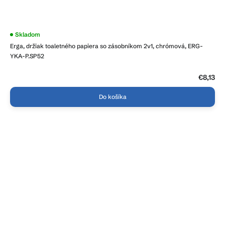
Skladom
Erga, držiak toaletného papiera so zásobníkom 2v1, chrómová, ERG-
YKA-P.SP52
€8,13
Do košíka