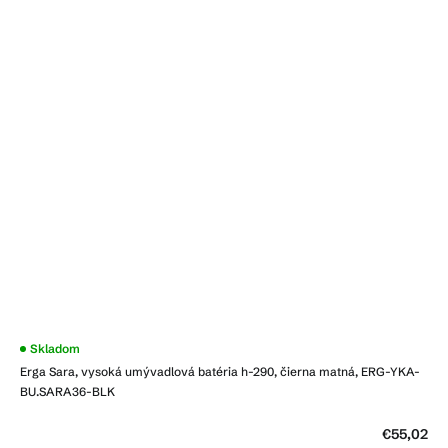
Priemerné
Skladom
hodnotenie
Erga Sara, vysoká umývadlová batéria h-290, čierna matná, ERG-YKA-
produktu
je
BU.SARA36-BLK
4,0
z
5
€55,02
hviezdičiek.