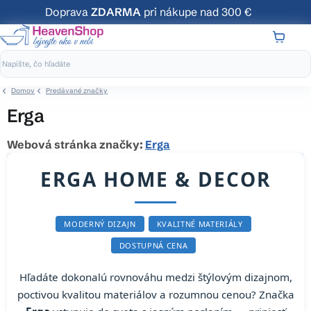
Prejsť
Doprava
ZDARMA
pri nákupe nad 300 €
na
obsah
NÁKUP
KOŠÍK
Domov
Predávané značky
Erga
Webová stránka značky:
Erga
ERGA HOME & DECOR
MODERNÝ DIZAJN
KVALITNÉ MATERIÁLY
DOSTUPNÁ CENA
Hľadáte dokonalú rovnováhu medzi štýlovým dizajnom,
poctivou kvalitou materiálov a rozumnou cenou? Značka