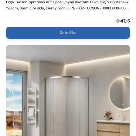
Erga Tucson, sprchový kút s posuvnými dverami 80(dvere) x 80(stena) x
produktu
je
190 cm, 6mm číre sklo, čierny profil, ERG-S02-TUCSON-D080D080-CL-
4,8
BK
z
5
€147,15
hviezdičiek.
Do košíka