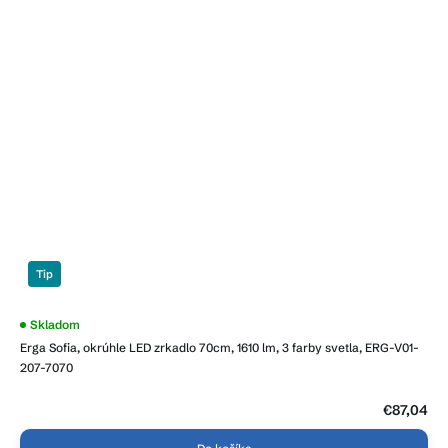
Tip
Priemerné
Skladom
hodnotenie
Erga Sofia, okrúhle LED zrkadlo 70cm, 1610 lm, 3 farby svetla, ERG-V01-
produktu
je
207-7070
3,8
z
5
€87,04
hviezdičiek.