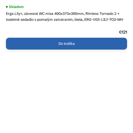
Priemerné
Skladom
hodnotenie
Erga Lily+, závesná WC misa 490x370x365mm, Rimless Tornado 2 +
produktu
je
toaletné sedadlo s pomalým zatváraním, biela, ERG-V03-LILY-TO2-WH
4,1
z
5
€121
hviezdičiek.
Do košíka