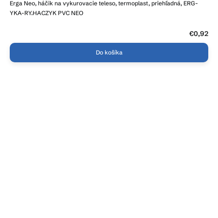
Erga Neo, háčik na vykurovacie teleso, termoplast, priehľadná, ERG-
YKA-RY.HACZYK PVC NEO
€0,92
Do košíka