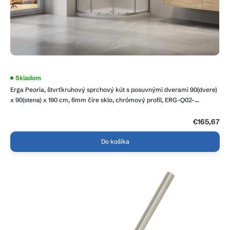
Skladom
Erga Peoria, štvrťkruhový sprchový kút s posuvnými dverami 90(dvere)
x 90(stena) x 190 cm, 6mm číre sklo, chrómový profil, ERG-Q02-
PEORIA-D090D090-CL-CR
€165,67
Do košíka