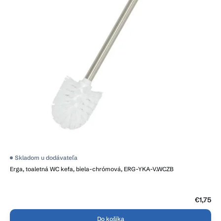
Skladom u dodávateľa
Erga, toaletná WC kefa, biela-chrómová, ERG-YKA-V.WCZB
€1,75
Do košíka