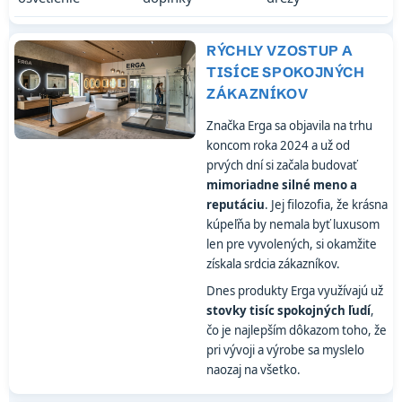
RÝCHLY VZOSTUP A
TISÍCE SPOKOJNÝCH
ZÁKAZNÍKOV
Značka Erga sa objavila na trhu
koncom roka 2024 a už od
prvých dní si začala budovať
mimoriadne silné meno a
reputáciu
. Jej filozofia, že krásna
kúpeľňa by nemala byť luxusom
len pre vyvolených, si okamžite
získala srdcia zákazníkov.
Dnes produkty Erga využívajú už
stovky tisíc spokojných ľudí
,
čo je najlepším dôkazom toho, že
pri vývoji a výrobe sa myslelo
naozaj na všetko.