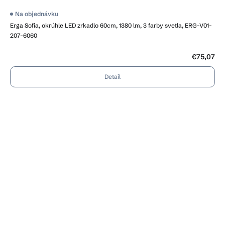
Priemerné
Na objednávku
hodnotenie
Erga Sofia, okrúhle LED zrkadlo 60cm, 1380 lm, 3 farby svetla, ERG-V01-
produktu
je
207-6060
4,1
z
5
€75,07
hviezdičiek.
Detail