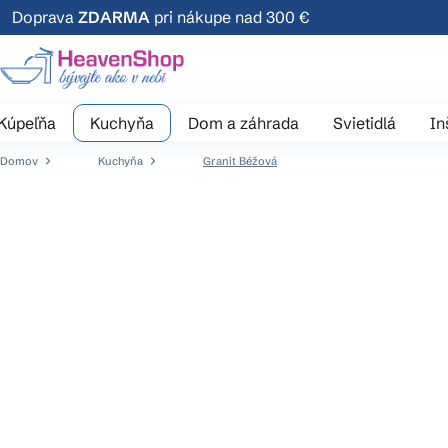
Prejsť
Doprava
ZDARMA
pri nákupe nad 300 €
na
obsah
Kúpeľňa
Kuchyňa
Dom a záhrada
Svietidlá
In
Domov
Kuchyňa
Granit Béžová