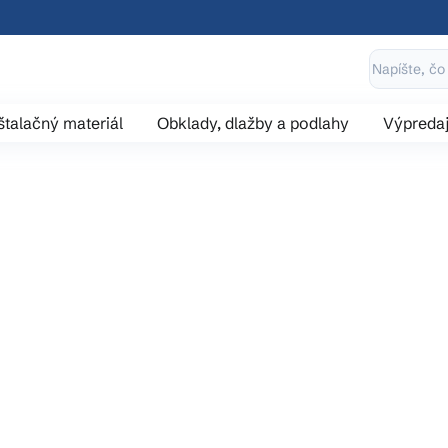
štalačný materiál
Obklady, dlažby a podlahy
Výpreda