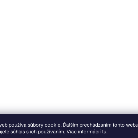
web používa súbory cookie. Ďalším prechádzaním tohto web
jete súhlas s ich používaním. Viac informácií
tu
.