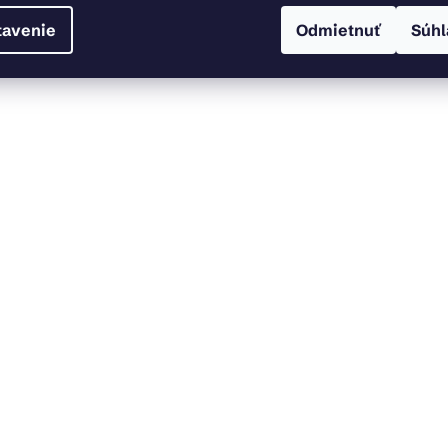
tavenie
Odmietnuť
Súhl