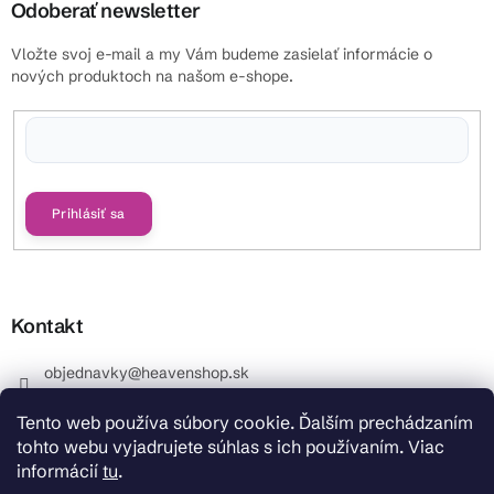
Odoberať newsletter
Vložte svoj e-mail a my Vám budeme zasielať informácie o
nových produktoch na našom e-shope.
Vložením e-mailu súhlasíte s
podmienkami ochrany osobných údajov
Prihlásiť sa
Kontakt
objednavky
@
heavenshop.sk
+421 914 399 399
Tento web používa súbory cookie. Ďalším prechádzaním
_Info objednávky : +421 914 399 399 Pracovné dni od
tohto webu vyjadrujete súhlas s ich používaním. Viac
8.00 hod. do 12.00 . REKLAMÁCIE : +421 914 399 399
informácií
tu
.
HeavenShop.sk