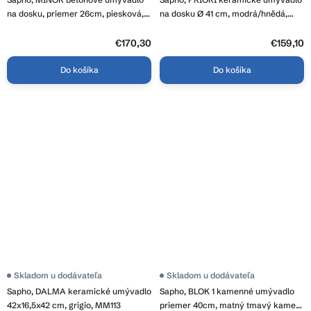
na dosku, priemer 26cm, piesková,
na dosku Ø 41 cm, modrá/hnědá,
MR26014
PI033
€170,30
€159,10
Do košíka
Do košíka
Skladom u dodávateľa
Skladom u dodávateľa
Sapho, DALMA keramické umývadlo
Sapho, BLOK 1 kamenné umývadlo
42x16,5x42 cm, grigio, MM113
priemer 40cm, matný tmavý kameň,