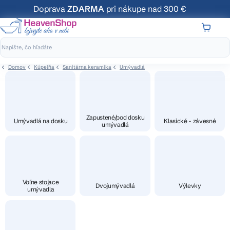
Prejsť
Doprava
ZDARMA
pri nákupe nad 300 €
na
obsah
NÁKUP
KOŠÍK
Domov
Kúpeľňa
Sanitárna keramika
Umývadlá
Zapustené/pod dosku
Umývadlá na dosku
Klasické - závesné
umývadlá
Voľne stojace
Dvojumývadlá
Výlevky
umývadla