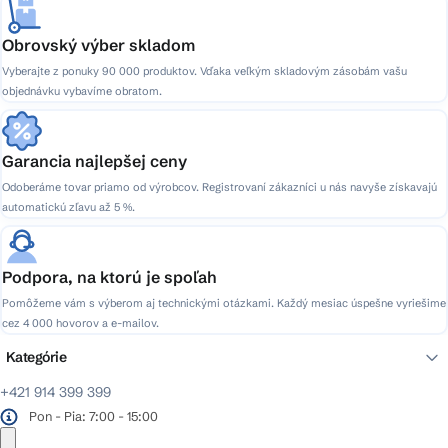
ý
p
Obrovský výber skladom
i
Vyberajte z ponuky 90 000 produktov. Vďaka veľkým skladovým zásobám vašu
s
objednávku vybavíme obratom.
u
Garancia najlepšej ceny
Odoberáme tovar priamo od výrobcov. Registrovaní zákazníci u nás navyše získavajú
automatickú zľavu až 5 %.
Podpora, na ktorú je spoľah
Pomôžeme vám s výberom aj technickými otázkami. Každý mesiac úspešne vyriešime
cez 4 000 hovorov a e-mailov.
Kategórie
+421 914 399 399
Pon - Pia: 7:00 - 15:00