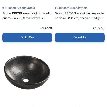
t
o
Skladom u dodávateľa
Skladom u dodávateľa
v
Sapho, PRIORI keramické umývadlo,
Sapho, PRIORI keramické umývadlo
priemer 41 cm, farba béžová s
na dosku Ø 41 cm, hnedá s modrým
modrou maľbou, PI011
vzorom, PI023
€167,70
€159,10
Do košíka
Do košíka