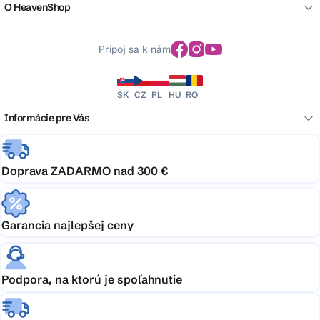
O HeavenShop
Pripoj sa k nám
SK
CZ
PL
HU
RO
Informácie pre Vás
Doprava ZADARMO nad 300 €
Garancia najlepšej ceny
Podpora, na ktorú je spoľahnutie