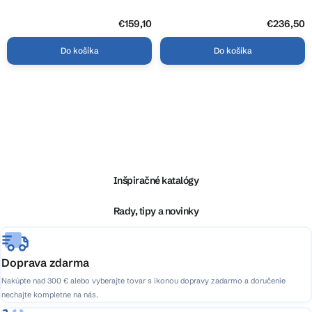
2401-02
€159,10
€236,50
Do košíka
Do košíka
O
v
l
Z
á
á
d
p
a
ä
Inšpiračné katalógy
c
t
i
i
Rady, tipy a novinky
e
e
p
r
v
Doprava zdarma
k
Nakúpte nad 300 € alebo vyberajte tovar s ikonou dopravy zadarmo a doručenie
y
nechajte kompletne na nás.
v