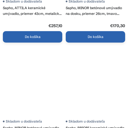
Skladom u dodávateľa
Skladom u dodávateľa
Sapho, ATTILA keramické
Sapho, MINOR betónové umývadlo
umývadlo, priemer 43cm, metalická
na dosku, priemer 26cm, tmavo
meď, DK010
hnedá, MR26015
€257,10
€170,30
Do košíka
Do košíka
Skladom u dodávateľa
Skladom u dodávateľa
Sapho, MINOR betónové umývadlo
Sapho, PRIORI keramické umývadlo