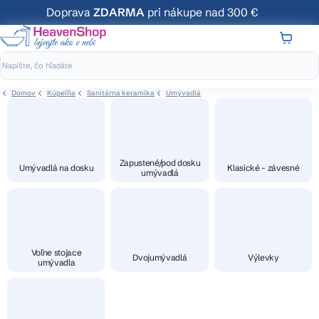
Prejsť
Doprava
ZDARMA
pri nákupe nad 300 €
na
obsah
NÁKUP
KOŠÍK
Domov
Kúpeľňa
Sanitárna keramika
Umývadlá
Zapustené/pod dosku
Umývadlá na dosku
Klasické - závesné
umývadlá
Voľne stojace
Dvojumývadlá
Výlevky
umývadla