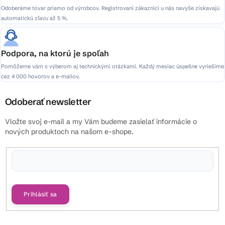
Odoberáme tovar priamo od výrobcov. Registrovaní zákazníci u nás navyše získavajú
automatickú zľavu až 5 %.
Podpora, na ktorú je spoľah
Pomôžeme vám s výberom aj technickými otázkami. Každý mesiac úspešne vyriešime
cez 4 000 hovorov a e-mailov.
Odoberať newsletter
Vložte svoj e-mail a my Vám budeme zasielať informácie o
nových produktoch na našom e-shope.
Vložením e-mailu súhlasíte s
podmienkami ochrany osobných údajov
Prihlásiť sa