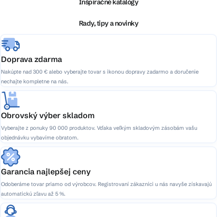
ä
Inšpiračné katalógy
t
i
Rady, tipy a novinky
e
Doprava zdarma
Nakúpte nad 300 € alebo vyberajte tovar s ikonou dopravy zadarmo a doručenie
nechajte kompletne na nás.
Obrovský výber skladom
Vyberajte z ponuky 90 000 produktov. Vďaka veľkým skladovým zásobám vašu
objednávku vybavíme obratom.
Garancia najlepšej ceny
Odoberáme tovar priamo od výrobcov. Registrovaní zákazníci u nás navyše získavajú
automatickú zľavu až 5 %.