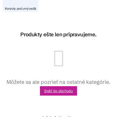
Konzoly pod umývadlá
Produkty ešte len pripravujeme.
Môžete sa ale pozrieť na ostatné kategórie.
Späť do obchodu
Z
á
p