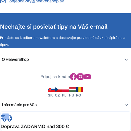
objednavky@heavenshop.sk
Nechajte si posielať tipy na Váš e-mail
Prihláste sa k odberu newslettera a dostávajte pravidelnú dávku inšpirácie a
tipov.
O HeavenShop
Pripoj sa k nám
SK
CZ
PL
HU
RO
Informácie pre Vás
Doprava ZADARMO nad 300 €