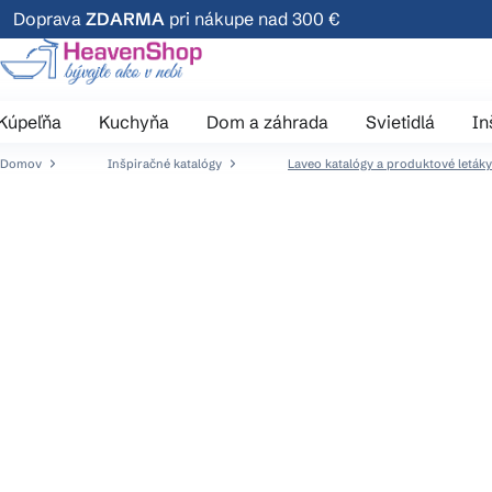
Prejsť
Doprava
ZDARMA
pri nákupe nad 300 €
na
obsah
Kúpeľňa
Kuchyňa
Dom a záhrada
Svietidlá
In
Domov
Inšpiračné katalógy
Laveo katalógy a produktové letáky