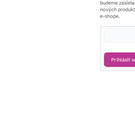
budeme zasiela
nových produk
e-shope.
Vložením e-mailu sú
podmienkami ochra
Prihlásiť s