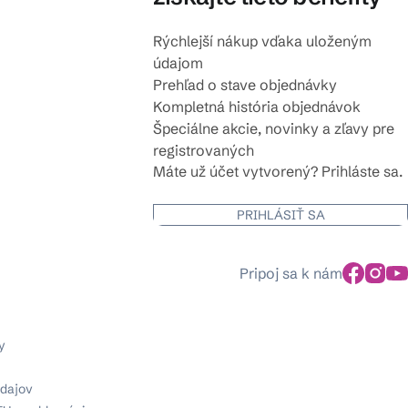
Rýchlejší nákup vďaka uloženým
údajom
Prehľad o stave objednávky
Kompletná história objednávok
Špeciálne akcie, novinky a zľavy pre
registrovaných
Máte už účet vytvorený? Prihláste sa.
PRIHLÁSIŤ SA
Pripoj sa k nám
y
dajov