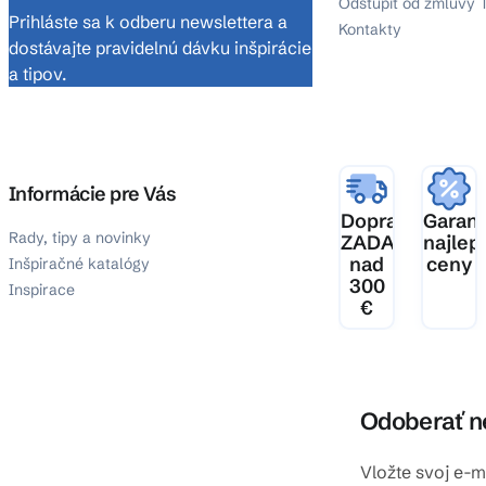
Odstúpiť od zmluvy 
Prihláste sa k odberu newslettera a
Kontakty
dostávajte pravidelnú dávku inšpirácie
a tipov.
Informácie pre Vás
Doprava
Garanc
Rady, tipy a novinky
ZADARMO
najlep
nad
ceny
Inšpiračné katalógy
300
Inspirace
€
Odoberať n
Vložte svoj e-