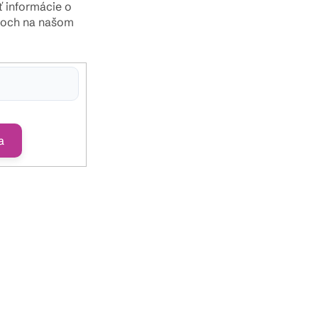
ť informácie o
toch na našom
hlasíte s
ny osobných údajov
a