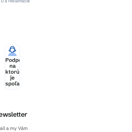
TU a reklamácie
ia
Podpora,
šej
na
ktorú
je
spoľahnutie
ewsletter
mail a my Vám