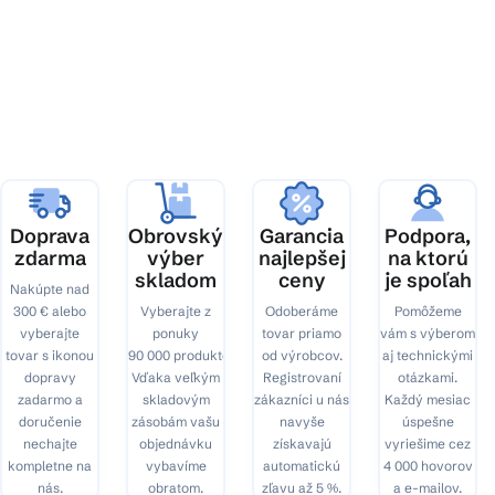
Z
á
p
ä
t
i
e
Doprava
Obrovský
Garancia
Podpora,
zdarma
výber
najlepšej
na ktorú
skladom
ceny
je spoľah
Nakúpte nad
300 € alebo
Vyberajte z
Odoberáme
Pomôžeme
vyberajte
ponuky
tovar priamo
vám s výberom
tovar s ikonou
90 000 produktov.
od výrobcov.
aj technickými
dopravy
Vďaka veľkým
Registrovaní
otázkami.
zadarmo a
skladovým
zákazníci u nás
Každý mesiac
doručenie
zásobám vašu
navyše
úspešne
nechajte
objednávku
získavajú
vyriešime cez
kompletne na
vybavíme
automatickú
4 000 hovorov
nás.
obratom.
zľavu až 5 %.
a e-mailov.