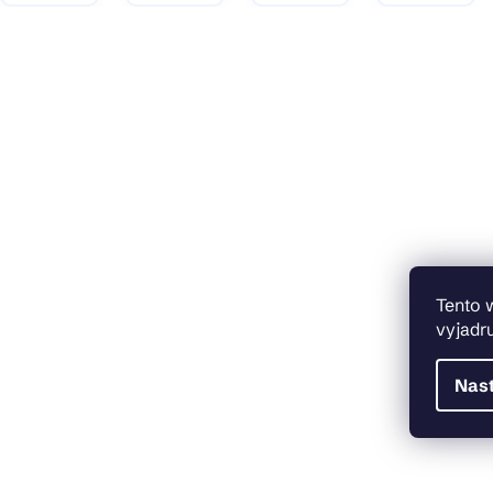
Tento 
vyjadru
Nas