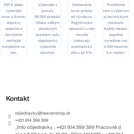
300 € alebo
Vyberajte z
Odoberáme
Pomôžeme
vyberajte
ponuky
tovar priamo
vám s výberom
tovar s ikonou
90 000 produktov.
od výrobcov.
aj technickými
dopravy
Vďaka veľkým
Registrovaní
otázkami.
zadarmo a
skladovým
zákazníci u nás
Každý mesiac
doručenie
zásobám vašu
navyše
úspešne
nechajte
objednávku
získavajú
vyriešime cez
kompletne na
vybavíme
automatickú
4 000 hovorov
nás.
obratom.
zľavu až 5 %.
a e-mailov.
Kontakt
objednavky
@
heavenshop.sk
+421 914 399 399
_Info objednávky : +421 914 399 399 Pracovné d