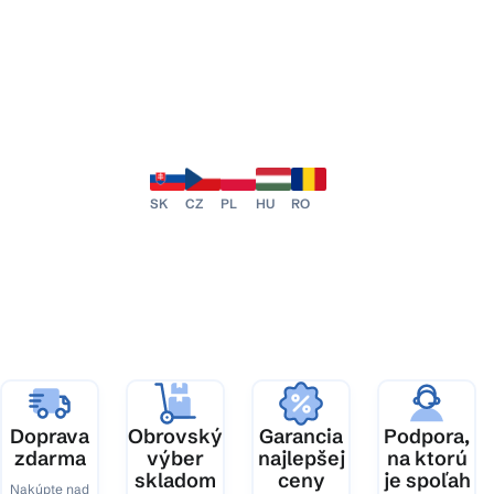
SK
CZ
PL
HU
RO
Doprava
Obrovský
Garancia
Podpora,
zdarma
výber
najlepšej
na ktorú
skladom
ceny
je spoľah
Nakúpte nad