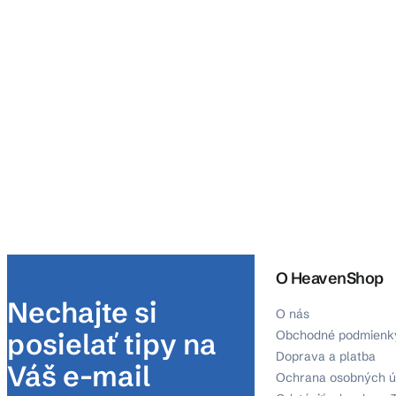
O HeavenShop
Nechajte si
O nás
posielať tipy na
Obchodné podmienk
Doprava a platba
Váš e-mail
Ochrana osobných ú