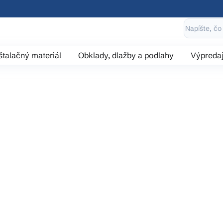
štalačný materiál
Obklady, dlažby a podlahy
Výpreda