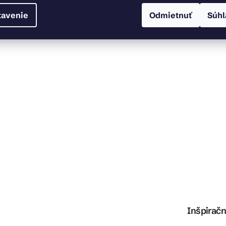
tavenie
Odmietnuť
Súhl
Inšpiračn