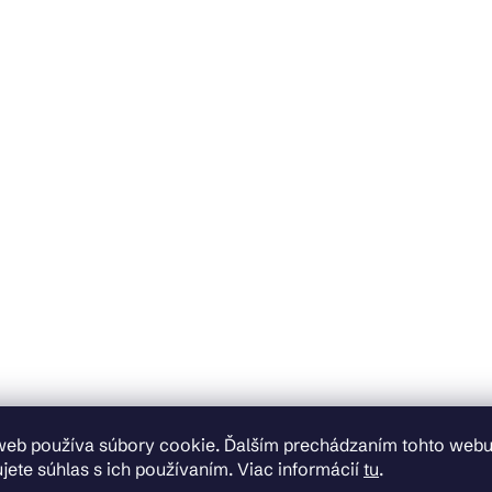
web používa súbory cookie. Ďalším prechádzaním tohto web
jete súhlas s ich používaním. Viac informácií
tu
.