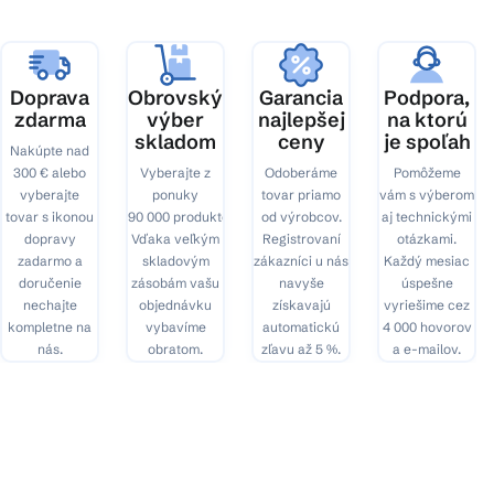
t
i
e
Doprava
Obrovský
Garancia
Podpora,
zdarma
výber
najlepšej
na ktorú
skladom
ceny
je spoľah
Nakúpte nad
300 € alebo
Vyberajte z
Odoberáme
Pomôžeme
vyberajte
ponuky
tovar priamo
vám s výberom
tovar s ikonou
90 000 produktov.
od výrobcov.
aj technickými
dopravy
Vďaka veľkým
Registrovaní
otázkami.
zadarmo a
skladovým
zákazníci u nás
Každý mesiac
doručenie
zásobám vašu
navyše
úspešne
nechajte
objednávku
získavajú
vyriešime cez
kompletne na
vybavíme
automatickú
4 000 hovorov
nás.
obratom.
zľavu až 5 %.
a e-mailov.