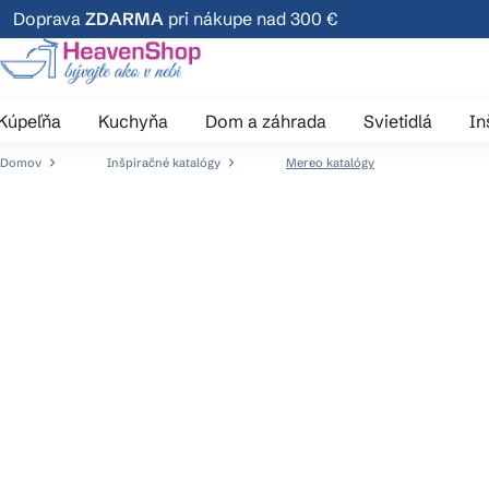
Prejsť
Doprava
ZDARMA
pri nákupe nad 300 €
na
obsah
Kúpeľňa
Kuchyňa
Dom a záhrada
Svietidlá
In
Domov
Inšpiračné katalógy
Mereo katalógy