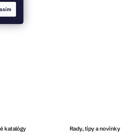
asím
é katalógy
Rady, tipy a novinky