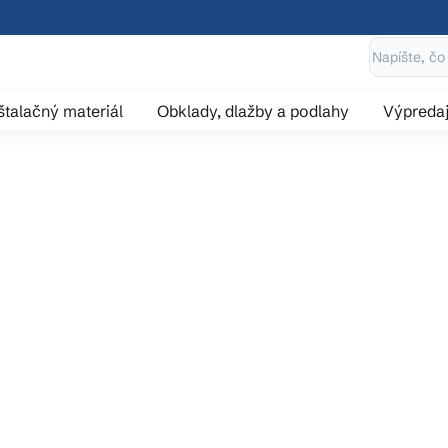
štalačný materiál
Obklady, dlažby a podlahy
Výpreda