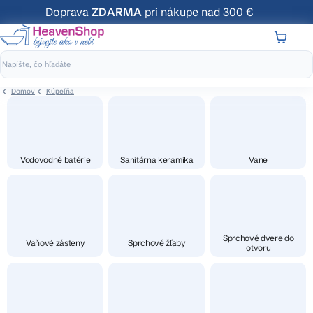
Prejsť
Doprava
ZDARMA
pri nákupe nad 300 €
na
obsah
NÁKUP
KOŠÍK
Domov
Kúpeľňa
Vodovodné batérie
Sanitárna keramika
Vane
Sprchové dvere do
Vaňové zásteny
Sprchové žľaby
otvoru