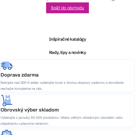
Späť do obchodu
Z
á
p
ä
Inšpiračné katalógy
t
i
Rady, tipy a novinky
e
Doprava zdarma
Nakúpte nad 300 € alebo vyberajte tovar s ikonou dopravy zadarmo a doručenie
nechajte kompletne na nás.
Obrovský výber skladom
Vyberajte z ponuky 90 000 produktov. Vďaka veľkým skladovým zásobám vašu
objednávku vybavíme obratom.