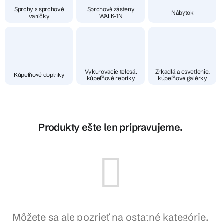
Sprchy a sprchové
Sprchové zásteny
Nábytok
vaničky
WALK-IN
Vykurovacie telesá,
Zrkadlá a osvetlenie,
Kúpeľňové doplnky
kúpeľňové rebríky
kúpeľňové galérky
Produkty ešte len pripravujeme.
Môžete sa ale pozrieť na ostatné kategórie.