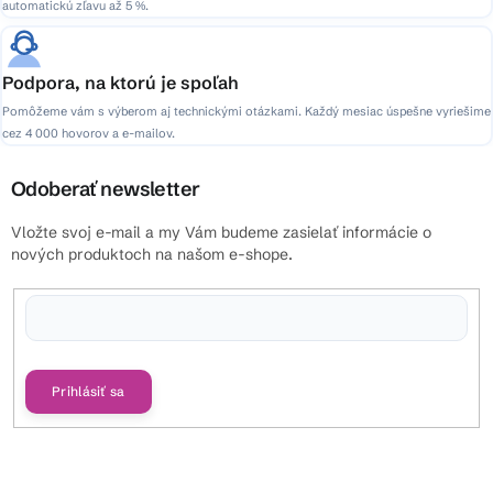
automatickú zľavu až 5 %.
Podpora, na ktorú je spoľah
Pomôžeme vám s výberom aj technickými otázkami. Každý mesiac úspešne vyriešime
cez 4 000 hovorov a e-mailov.
Odoberať newsletter
Vložte svoj e-mail a my Vám budeme zasielať informácie o
nových produktoch na našom e-shope.
Vložením e-mailu súhlasíte s
podmienkami ochrany osobných údajov
Prihlásiť sa