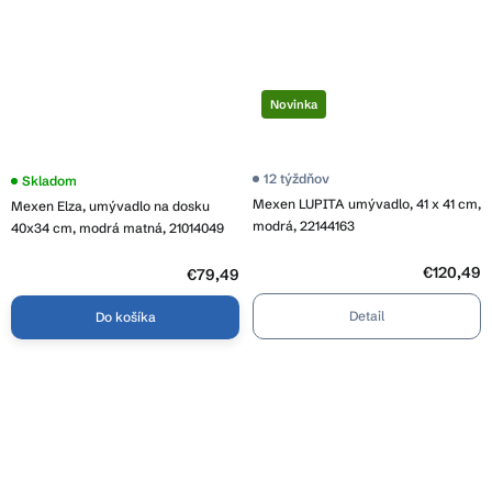
Novinka
12 týždňov
Skladom
Mexen LUPITA umývadlo, 41 x 41 cm,
Mexen Elza, umývadlo na dosku
modrá, 22144163
40x34 cm, modrá matná, 21014049
€120,49
€79,49
Detail
Do košíka