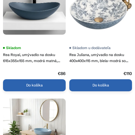
d
r
u
o
k
d
t
u
o
k
v
t
o
Skladom
Skladom u dodávateľa
v
Rea Royal, umývadlo na dosku
Rea Juliana, umývadlo na dosku
615x355x155 mm, modrá matná,
400x400x115 mm, biela-modrá so
REA-U6373
vzorom, REA-U3608
€86
€110
Do košíka
Do košíka