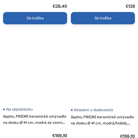
€28,40
€128
Do košíka
Do košíka
Na objednávku
Skladom u dodávateľa
Sapho, PRIORI keramické umývadlo
Sapho, PRIORI keramické umývadlo
na dosku Ø 41 cm, modrá se vzorom,
na dosku Ø 41 cm, modrá/hnědá,
PI036
PI033
€159,10
€159,10