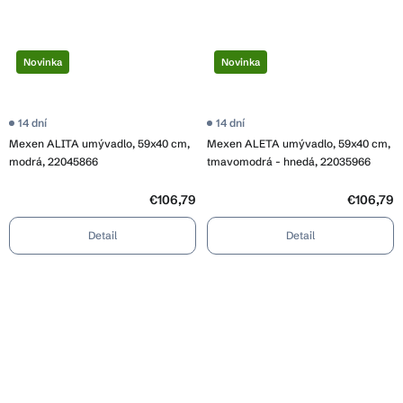
Novinka
Novinka
14 dní
14 dní
Mexen ALITA umývadlo, 59x40 cm,
Mexen ALETA umývadlo, 59x40 cm,
modrá, 22045866
tmavomodrá - hnedá, 22035966
€106,79
€106,79
Detail
Detail