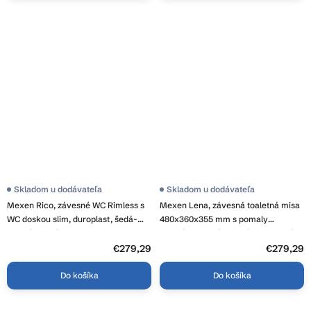
Skladom u dodávateľa
Skladom u dodávateľa
Mexen Rico, závesné WC Rimless s
Mexen Lena, závesná toaletná misa
WC doskou slim, duroplast, šedá-
480x360x355 mm s pomaly
modrá matná, 30724069
padajúcim sedátkom, šedo-modrá
matná, 30224069
€279,29
€279,29
Do košíka
Do košíka