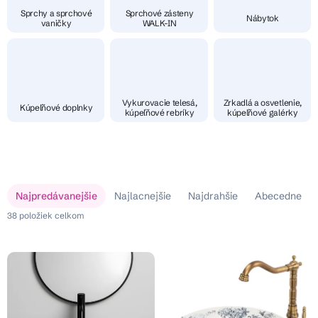
Sprchy a sprchové
Sprchové zásteny
Nábytok
vaničky
WALK-IN
Vykurovacie telesá,
Zrkadlá a osvetlenie,
Kúpeľňové doplnky
kúpeľňové rebríky
kúpeľňové galérky
V
R
Najpredávanejšie
Najlacnejšie
Najdrahšie
Abecedne
ý
a
p
38
položiek celkom
d
i
e
s
n
p
i
r
e
o
p