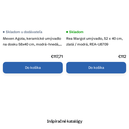
Skladom u dodávateľa
Priemerné
Skladom
hodnotenie
Mexen Agota, keramické umývadlo
Rea Margot umývadlo, 52 x 40 cm,
produktu
je
na dosku 58x40 cm, modrá-hnedá,
zlatá / modrá, REA-U8709
3,9
22025866
z
€117,71
5
€112
hviezdičiek.
Do košíka
Do košíka
O
v
l
Z
á
á
d
p
a
ä
Inšpiračné katalógy
c
t