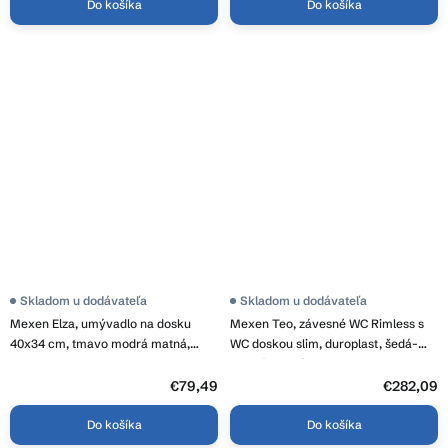
Do košíka
Do košíka
Skladom u dodávateľa
Skladom u dodávateľa
Mexen Elza, umývadlo na dosku
Mexen Teo, závesné WC Rimless s
40x34 cm, tmavo modrá matná,
WC doskou slim, duroplast, šedá-
21014042
modrá matná, 30854069
€79,49
€282,09
Do košíka
Do košíka