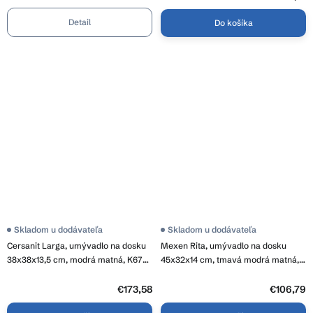
Detail
Do košíka
Skladom u dodávateľa
Skladom u dodávateľa
Cersanit Larga, umývadlo na dosku
Mexen Rita, umývadlo na dosku
38x38x13,5 cm, modrá matná, K677-
45x32x14 cm, tmavá modrá matná,
064
21084542
€173,58
€106,79