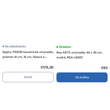
Na objednávku
Skladom
Sapho, PRIORI keramické umývadlo,
Rea ARTE umývadlo, 40 x 40 cm,
priemer 41 cm, 15 cm, fialová s
modrá, REA-U0267
ornamentami, PI022
€176,30
€93
Detail
Do košíka