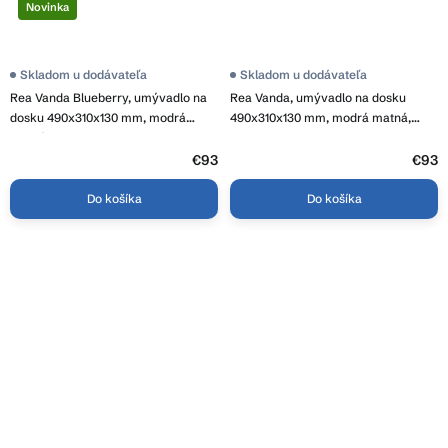
Novinka
Skladom u dodávateľa
Skladom u dodávateľa
Rea Vanda Blueberry, umývadlo na
Rea Vanda, umývadlo na dosku
dosku 490x310x130 mm, modrá
490x310x130 mm, modrá matná,
matná, REA-U3535
REA-U6375
€93
€93
Do košíka
Do košíka