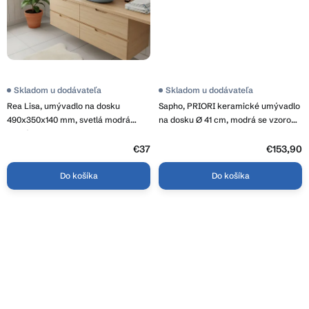
Skladom u dodávateľa
Skladom u dodávateľa
Rea Lisa, umývadlo na dosku
Sapho, PRIORI keramické umývadlo
490x350x140 mm, svetlá modrá
na dosku Ø 41 cm, modrá se vzorom,
lesklá, REA-U6620
PI038
€37
€153,90
Do košíka
Do košíka