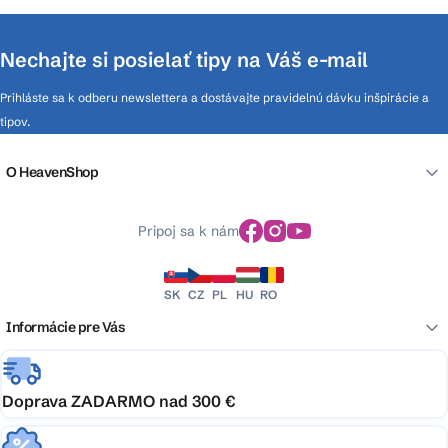
Nechajte si posielať tipy na Váš e-mail
Prihláste sa k odberu newslettera a dostávajte pravidelnú dávku inšpirácie a
tipov.
O HeavenShop
Pripoj sa k nám
SK
CZ
PL
HU
RO
Informácie pre Vás
Doprava ZADARMO nad 300 €