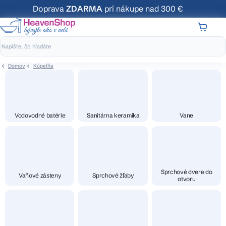
Prejsť
Doprava
ZDARMA
pri nákupe nad 300 €
na
obsah
NÁKUP
KOŠÍK
Domov
Kúpeľňa
Vodovodné batérie
Sanitárna keramika
Vane
Sprchové dvere do
Vaňové zásteny
Sprchové žľaby
otvoru