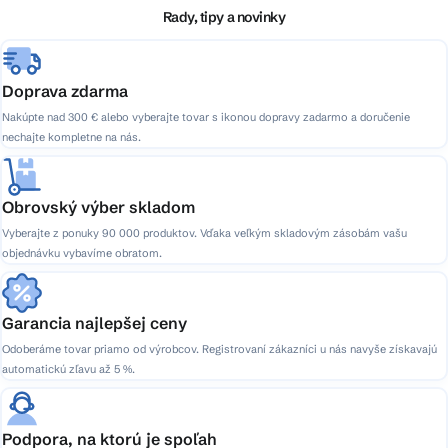
i
i
Rady, tipy a novinky
e
e
p
r
v
Doprava zdarma
k
Nakúpte nad 300 € alebo vyberajte tovar s ikonou dopravy zadarmo a doručenie
y
nechajte kompletne na nás.
v
ý
p
Obrovský výber skladom
i
Vyberajte z ponuky 90 000 produktov. Vďaka veľkým skladovým zásobám vašu
s
objednávku vybavíme obratom.
u
Garancia najlepšej ceny
Odoberáme tovar priamo od výrobcov. Registrovaní zákazníci u nás navyše získavajú
automatickú zľavu až 5 %.
Podpora, na ktorú je spoľah