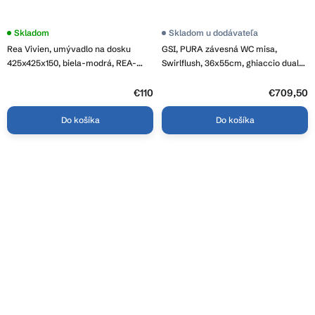
Skladom
Skladom u dodávateľa
Rea Vivien, umývadlo na dosku
GSI, PURA závesná WC misa,
425x425x150, biela-modrá, REA-
Swirlflush, 36x55cm, ghiaccio dual-
U5666
mat, 881515
€110
€709,50
Do košíka
Do košíka