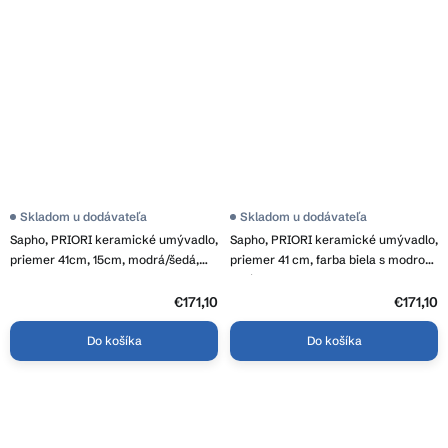
Skladom u dodávateľa
Skladom u dodávateľa
Sapho, PRIORI keramické umývadlo,
Sapho, PRIORI keramické umývadlo,
priemer 41cm, 15cm, modrá/šedá,
priemer 41 cm, farba biela s modrou
PI020
maľbou, PI012
€171,10
€171,10
Do košíka
Do košíka