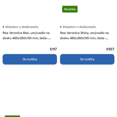
Novinka
Skladom u dodávateľa
Skladom u dodávateľa
Rea Veronica Mat, umývadlo na
Rea Veronica Shiny, umývadlo na
dosku 485x350x135 mm, biela-
dosku 485x350x135 mm, biela-
modrá-vzor, REA-U3900
modrá, REA-U7890
€117
€107
Do košíka
Do košíka