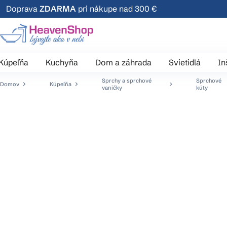
Prejsť
Doprava
ZDARMA
pri nákupe nad 300 €
na
obsah
Kúpeľňa
Kuchyňa
Dom a záhrada
Svietidlá
In
Sprchy a sprchové
Sprchové
Domov
Kúpeľňa
vaničky
kúty