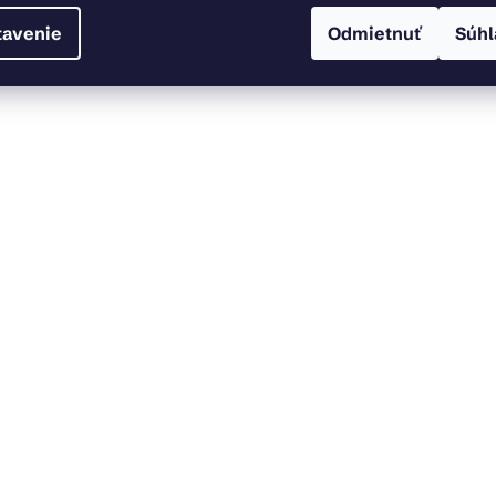
tavenie
Odmietnuť
Súhl