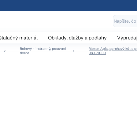
štalačný materiál
Obklady, dlažby a podlahy
Výpreda
Rohový - 1-stranný, posuvné
Mexen Apia, sprchový kút s po
dvere
080-70-00