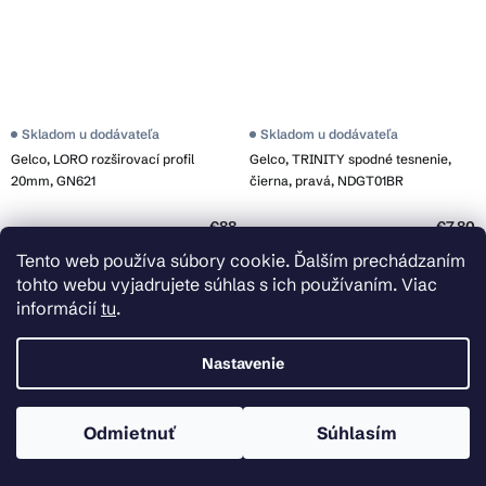
Skladom u dodávateľa
Skladom u dodávateľa
Gelco, LORO rozširovací profil
Gelco, TRINITY spodné tesnenie,
20mm, GN621
čierna, pravá, NDGT01BR
€88
€7,80
Tento web používa súbory cookie. Ďalším prechádzaním
Do košíka
Do košíka
tohto webu vyjadrujete súhlas s ich používaním. Viac
informácií
tu
.
Nastavenie
Odmietnuť
Súhlasím