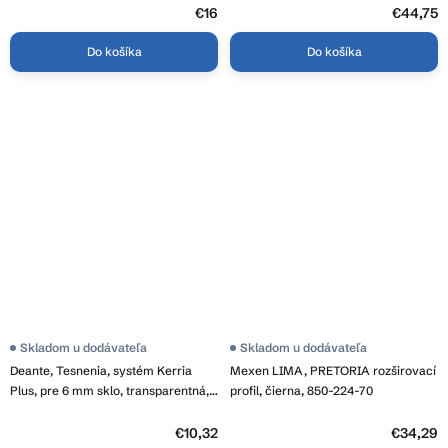
MER-CKND250Z6
€16
€44,75
Do košíka
Do košíka
Skladom u dodávateľa
Skladom u dodávateľa
Deante, Tesnenia, systém Kerria
Mexen LIMA, PRETORIA rozširovací
Plus, pre 6 mm sklo, transparentná,
profil, čierna, 850-224-70
DEA-XKCK2UU45
€10,32
€34,29