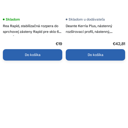
Skladom
Skladom u dodávateľa
Rea Rapid, stabilizačná rozpera do
Deante Kerria Plus, nástenný
sprchovej zásteny Rapid pre sklo 6
rozširovací profil, nástenný,
mm, dĺžka 50cm, chrómová, REA-
chrómová, DEA-KTS_022X
K5699
€19
€42,81
Do košíka
Do košíka