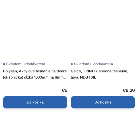
Skladom u dodávateľa
Skladom u dodávateľa
Polysan, Akrylové tesnenie na dvere
Gelco, TRINITY spodné tesnenie,
(okapnička) dĺžka 1000mm na 6mm
ľavá, NDGT01L
sklo, 309D-06
€5
€6,20
Do košíka
Do košíka