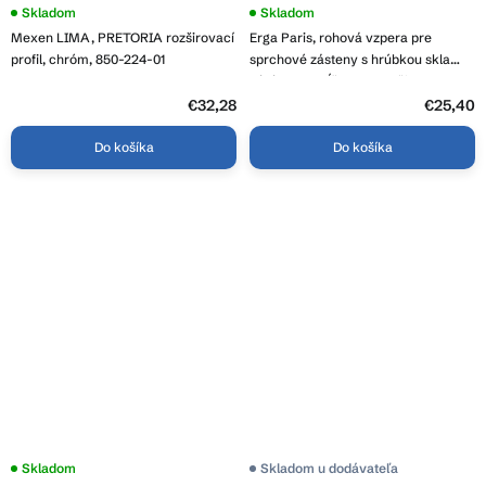
Skladom
Skladom
Mexen LIMA, PRETORIA rozširovací
Erga Paris, rohová vzpera pre
profil, chróm, 850-224-01
sprchové zásteny s hrúbkou skla
6/8/10 mm, dĺžka 60cm, čierna
matná, ERG-V02-PARIS-BAR60-BK
€32,28
€25,40
Do košíka
Do košíka
Skladom
Skladom u dodávateľa