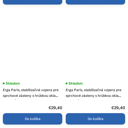
Skladom
Skladom
Erga Paris, stabilizačná vzpera pre
Erga Paris, stabilizačná vzpera pre
sprchové zásteny s hrúbkou skla
sprchové zásteny s hrúbkou skla
8mm, dĺžka max. 150cm, medená
8mm, dĺžka max. 150cm, biela
matná, ERG-V02-PARIS-BAR-CO
matná, ERG-V02-PARIS-BAR-WH
€29,40
€29,40
Do košíka
Do košíka