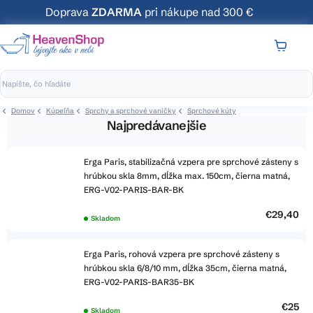
Prejsť
Doprava
ZDARMA
pri nákupe nad 300 €
na
obsah
NÁKUP
KOŠÍK
Domov
Kúpeľňa
Sprchy a sprchové vaničky
Sprchové kúty
Najpredávanejšie
Erga Paris, stabilizačná vzpera pre sprchové zásteny s
hrúbkou skla 8mm, dĺžka max. 150cm, čierna matná,
ERG-V02-PARIS-BAR-BK
€29,40
Skladom
Erga Paris, rohová vzpera pre sprchové zásteny s
hrúbkou skla 6/8/10 mm, dĺžka 35cm, čierna matná,
ERG-V02-PARIS-BAR35-BK
€25
Skladom