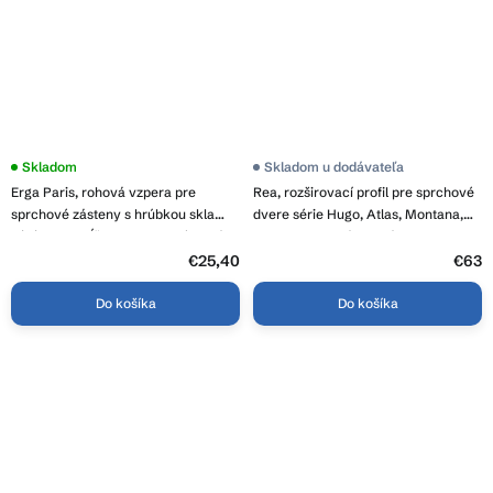
Skladom
Skladom u dodávateľa
Erga Paris, rohová vzpera pre
Rea, rozširovací profil pre sprchové
sprchové zásteny s hrúbkou skla
dvere série Hugo, Atlas, Montana,
6/8/10 mm, dĺžka 60cm, chrómová,
200cm, medená matná, REA-K9008
ERG-V02-PARIS-BAR60-CR
€25,40
€63
Do košíka
Do košíka