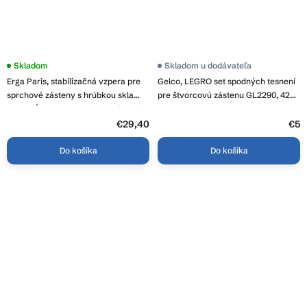
Skladom
Skladom u dodávateľa
Erga Paris, stabilizačná vzpera pre
Gelco, LEGRO set spodných tesnení
sprchové zásteny s hrúbkou skla
pre štvorcovú zástenu GL2290, 425
8mm, dĺžka max. 150cm, chrómová,
mm, NDGL02
ERG-V02-PARIS-BAR-CR
€29,40
€5
Do košíka
Do košíka