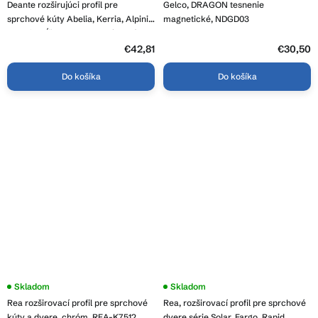
Deante rozširujúci profil pre
Gelco, DRAGON tesnenie
sprchové kúty Abelia, Kerria, Alpinia
magnetické, NDGD03
a Cubic, dĺžka 200cm, chrómová,
XKC00PC02
€42,81
€30,50
Do košíka
Do košíka
Skladom
Priemerné
Skladom
hodnotenie
Rea rozširovací profil pre sprchové
Rea, rozširovací profil pre sprchové
produktu
je
kúty a dvere, chróm, REA-K7512
dvere série Solar, Fargo, Rapid,