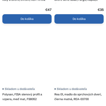
4,5
čierna matná, REA-K6351
z
€47
5
€35
hviezdičiek.
Do košíka
Do košíka
Skladom u dodávateľa
Skladom u dodávateľa
Polysan, FISA stenový profil a
Rea 01, madlo do sprchových dverí,
vzpera, meď mat, FS8052
čierna matná, REA-03700