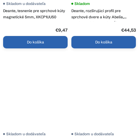
Skladom u dodávateľa
Skladom
Deante, tesnenie pre sprchové kúty
Deante, rozširujúci profil pre
magnetické 5mm, XKCP1UU50
sprchové dvere a kúty Abelia,
Kerria, Alpinia a Cubic, dĺžka 200cm,
čierna, XKC00PN02
€9,47
€44,53
Do košíka
Do košíka
Skladom u dodávateľa
Skladom u dodávateľa