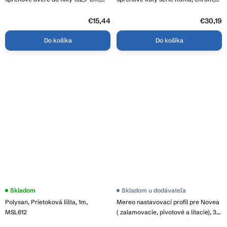
seria Bern, Berlin, čierna matná,
850-324-01
ERG-V02-BERLIN-WALL-BK
€15,44
€30,19
Do košíka
Do košíka
Skladom
Skladom u dodávateľa
Polysan, Prietoková lišta, 1m,
Mereo nastavovací profil pre Novea
MSL612
( zalamovacie, pivotové a lítacie), 30
- 40 mm, výška 2 m, chróm ALU,