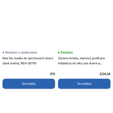
Skladom u dodávateľa
Skladom
Rea 04, madlo do sprchových dverí,
Cerano Antelo, stenový profil pre
zlatá matná, REA-03710
inštaláciu do niky pre dvere a
zásteny Antelo 190cm, čierna, CER-
CER-432466
€11
€24,14
Do košíka
Do košíka