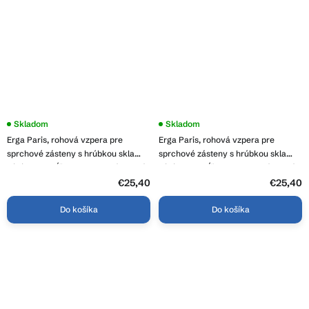
Skladom
Skladom
Erga Paris, rohová vzpera pre
Erga Paris, rohová vzpera pre
sprchové zásteny s hrúbkou skla
sprchové zásteny s hrúbkou skla
6/8/10 mm, dĺžka 60cm, zlatá matná,
6/8/10 mm, dĺžka 60cm, zlatá lesklá,
ERG-V02-PARIS-BAR60-GB
ERG-V02-PARIS-BAR60-GD
€25,40
€25,40
Do košíka
Do košíka