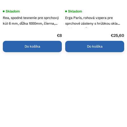
Skladom
Skladom
Rea, spodné tesnenie pre sprchový
Erga Paris, rohová vzpera pre
kút 6 mm, dĺžka 1000mm, čierna,
sprchové zásteny s hrúbkou skla
REA-K9938
6/8/10 mm, dĺžka 45cm, čierna
matná, ERG-V02-PARIS-BAR45-BK
€8
€25,60
Do košíka
Do košíka