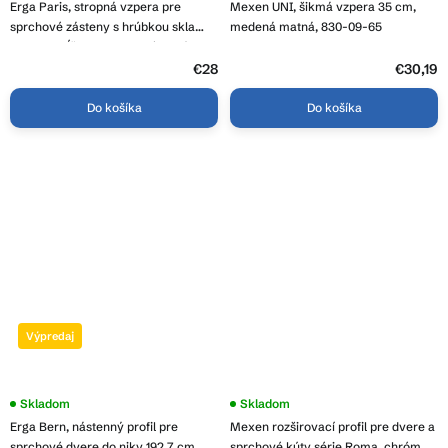
Erga Paris, stropná vzpera pre
Mexen UNI, šikmá vzpera 35 cm,
sprchové zásteny s hrúbkou skla
medená matná, 830-09-65
6(8)mm, dĺžka 62cm, chrómová,
ERG-V02-PARIS-BAR62-CR
€28
€30,19
Do košíka
Do košíka
Výpredaj
Skladom
Skladom
Erga Bern, nástenný profil pre
Mexen rozširovací profil pre dvere a
sprchové dvere do niky 192,7 cm,
sprchové kúty série Roma, chróm,