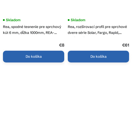
Priemerné
Skladom
Skladom
hodnotenie
Rea, spodné tesnenie pre sprchový
Rea, rozširovací profil pre sprchové
produktu
je
kút 6 mm, dĺžka 1000mm, REA-
dvere série Solar, Fargo, Rapid,
3,0
K999A
chrómová, REA-K7773
z
5
€8
€61
hviezdičiek.
Do košíka
Do košíka