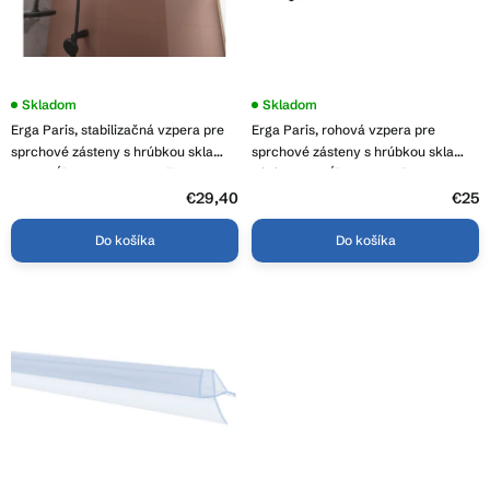
t
u
o
k
v
t
o
Priemerné
Skladom
Skladom
hodnotenie
v
Erga Paris, stabilizačná vzpera pre
Erga Paris, rohová vzpera pre
produktu
je
sprchové zásteny s hrúbkou skla
sprchové zásteny s hrúbkou skla
5,0
8mm, dĺžka max. 150cm, čierna
6/8/10 mm, dĺžka 35cm, čierna
z
matná, ERG-V02-PARIS-BAR-BK
matná, ERG-V02-PARIS-BAR35-BK
5
€29,40
€25
hviezdičiek.
Do košíka
Do košíka