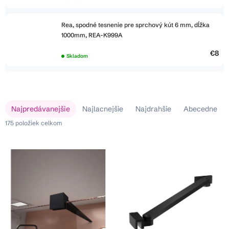
Rea, spodné tesnenie pre sprchový kút 6 mm, dĺžka
1000mm, REA-K999A
€8
Skladom
V
R
Najpredávanejšie
Najlacnejšie
Najdrahšie
Abecedne
ý
a
p
175
položiek celkom
d
i
e
s
n
p
i
r
e
o
p
d
r
u
o
k
d