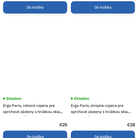
Do košíka
Do košíka
Skladom
Priemerné
Skladom
hodnotenie
Erga Paris, rohová vzpera pre
Erga Paris, stropná vzpera pre
produktu
je
sprchové zásteny s hrúbkou skla
sprchové zásteny s hrúbkou skla
5,0
6/8/10 mm, dĺžka 35cm, chrómová,
6(8)mm, dĺžka 62cm, čierna matná,
z
ERG-V02-PARIS-BAR35-CR
ERG-V02-PARIS-BAR62-BK
€25
5
€28
hviezdičiek.
Do košíka
Do košíka