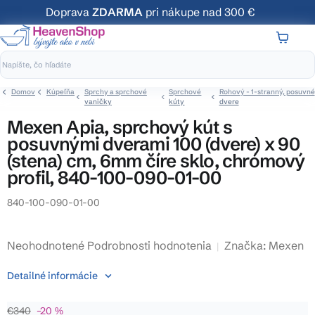
Prejsť
Doprava
ZDARMA
pri nákupe nad 300 €
na
obsah
NÁKUP
KOŠÍK
Domov
Kúpeľňa
Sprchy a sprchové
Sprchové
Rohový - 1-stranný, posuvné
vaničky
kúty
dvere
Mexen Apia, sprchový kút s
posuvnými dverami 100 (dvere) x 90
(stena) cm, 6mm číre sklo, chrómový
profil, 840-100-090-01-00
840-100-090-01-00
Priemerné
Neohodnotené
Podrobnosti hodnotenia
Značka:
Mexen
hodnotenie
Detailné informácie
produktu
je
€340
–20 %
0,0