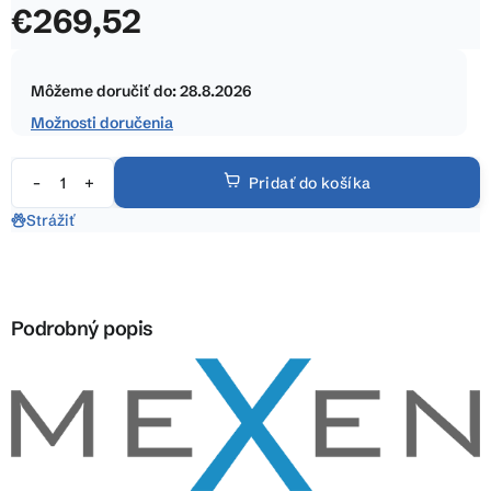
€269,52
z
5
Jednotková
hviezdičiek.
cena:
Môžeme doručiť do:
28.8.2026
Možnosti doručenia
Pridať do košíka
Strážiť
Podrobný popis