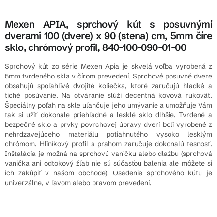
Mexen APIA, sprchový kút s posuvnými
dverami 100 (dvere) x 90 (stena) cm, 5mm číre
sklo, chrómový profil, 840-100-090-01-00
Sprchový kút zo série Mexen Apia je skvelá voľba vyrobená z
5mm tvrdeného skla v čírom prevedení. Sprchové posuvné dvere
obsahujú spoľahlivé dvojité koliečka, ktoré zaručujú hladké a
tiché posúvanie. Na otváranie slúži decentná kovová rukoväť.
Špeciálny poťah na skle uľahčuje jeho umývanie a umožňuje Vám
tak si užiť dokonale priehľadné a lesklé sklo dlhšie. Tvrdené a
bezpečné sklo a prvky povrchovej úpravy dverí boli vyrobené z
nehrdzavejúceho materiálu potiahnutého vysoko lesklým
chrómom. Hliníkový profil s prahom zaručuje dokonalú tesnosť.
Inštalácia je možná na sprchovú vaničku alebo dlažbu (sprchová
vanička ani odtokový žľab nie sú súčasťou balenia ale môžete si
ich zakúpiť v našom obchode). Osadenie sprchového kútu je
univerzálne, v ľavom alebo pravom prevedení.