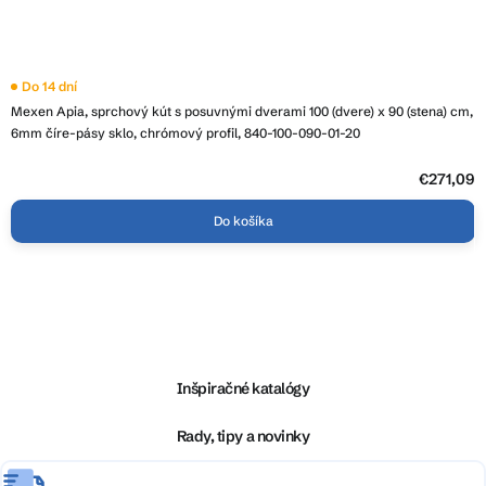
Do 14 dní
Mexen Apia, sprchový kút s posuvnými dverami 100 (dvere) x 90 (stena) cm,
6mm číre-pásy sklo, chrómový profil, 840-100-090-01-20
€271,09
Do košíka
Z
á
p
ä
Inšpiračné katalógy
t
i
Rady, tipy a novinky
e