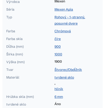
Mexen
Výrobca
Séria
Mexen Apia
Typ
Rohový - 1-stranný,
posuvné dvere
Farba
Chrómová
Farba skla
číre
Dĺžka (mm)
900
Šírka (mm)
1000
1900
Výška (mm)
Tvar
Štvorec/Obdĺžnik
Materiál
tvrdené sklo
,
hliník
Hrúbka skla (mm)
6 mm
Áno
tvrdené sklo