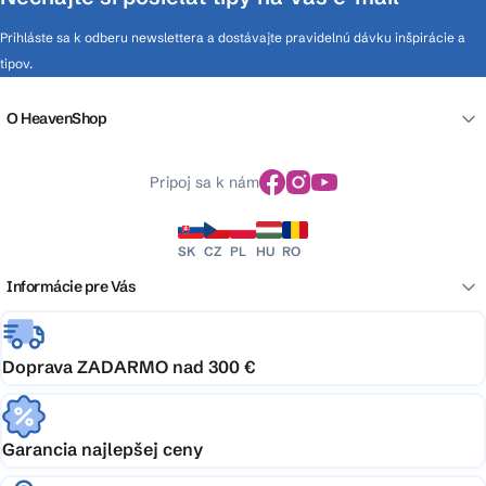
Prihláste sa k odberu newslettera a dostávajte pravidelnú dávku inšpirácie a
tipov.
O HeavenShop
Pripoj sa k nám
SK
CZ
PL
HU
RO
Informácie pre Vás
Doprava ZADARMO nad 300 €
Garancia najlepšej ceny