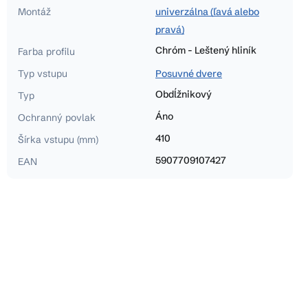
Montáž
univerzálna (ľavá alebo
pravá)
Chróm - Leštený hliník
Farba profilu
Typ vstupu
Posuvné dvere
Obdĺžnikový
Typ
Áno
Ochranný povlak
410
Šírka vstupu (mm)
5907709107427
EAN