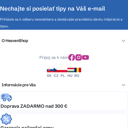
Nechajte si posielať tipy na Váš e-mail
Prihláste sa k odberu newslettera a dostávajte pravidelnú dávku inšpirácie a
tipov.
O HeavenShop
Pripoj sa k nám
SK
CZ
PL
HU
RO
Informácie pre Vás
Doprava ZADARMO nad 300 €
Garancia najlepšej ceny