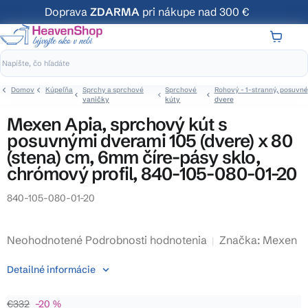
Prejsť
Doprava
ZDARMA
pri nákupe nad 300 €
na
obsah
NÁKUP
KOŠÍK
Domov
Kúpeľňa
Sprchy a sprchové
Sprchové
Rohový - 1-stranný, posuvné
vaničky
kúty
dvere
Mexen Apia, sprchový kút s
posuvnými dverami 105 (dvere) x 80
(stena) cm, 6mm číre-pásy sklo,
chrómový profil, 840-105-080-01-20
840-105-080-01-20
Priemerné
Neohodnotené
Podrobnosti hodnotenia
Značka:
Mexen
hodnotenie
Detailné informácie
produktu
je
€332
–20 %
0,0