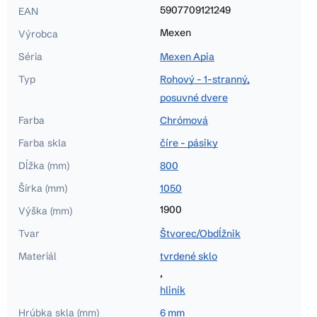
5907709121249
EAN
Mexen
Výrobca
Séria
Mexen Apia
Typ
Rohový - 1-stranný,
posuvné dvere
Farba
Chrómová
Farba skla
číre - pásiky
Dĺžka (mm)
800
Šírka (mm)
1050
1900
Výška (mm)
Tvar
Štvorec/Obdĺžnik
Materiál
tvrdené sklo
,
hliník
Hrúbka skla (mm)
6 mm