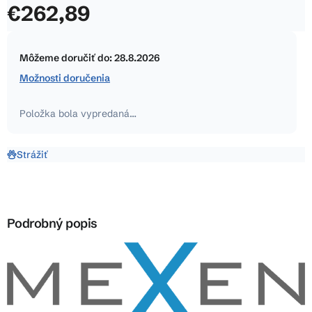
€262,89
z
5
Jednotková
hviezdičiek.
cena:
Môžeme doručiť do:
28.8.2026
Možnosti doručenia
Položka bola vypredaná…
Strážiť
Podrobný popis