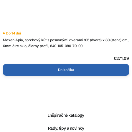
Do 14 dní
Mexen Apia, sprchový kút s posuvnými dverami 105 (dvere) x 80 (stena) cm,
6mm číre sklo, čierny profil, 840-105-080-70-00
€271,09
Do košíka
Z
á
p
ä
Inšpiračné katalógy
t
i
Rady, tipy a novinky