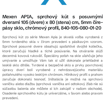
Mexen APIA, sprchový kút s posuvnými
dverami 105 (dvere) x 80 (stena) cm, 5mm číre-
pásy sklo, chrómový profil, 840-105-080-01-20
Sprchový kút zo série Mexen Apia je skvelá voľba vyrobená z
5mm tvrdeného skla v čírom prevedení s pásikavým vzorom.
Sprchové posuvné dvere obsahujú spoľahlivé dvojité koliečka,
ktoré zaručujú hladké a tiché posúvanie. Na otváranie slúži
decentná kovová rukoväť. Špeciálny poťah na skle uľahčuje jeho
umývanie a umožňuje Vám tak si užiť dokonale priehľadné a
lesklé sklo dlhšie. Tvrdené a bezpečné sklo a prvky povrchovej
úpravy dverí boli vyrobené z nehrdzavejúceho materiálu
potiahnutého vysoko lesklým chrómom. Hliníkový profil s prahom
zaručuje dokonalú tesnosť. Inštalácia je možná na sprchovú
vaničku alebo dlažbu (sprchová vanička ani odtokový žľab nie sú
súčasťou balenia ale môžete si ich zakúpiť v našom obchode).
Osadenie sprchového kútu je univerzálne, v ľavom alebo pravom
prevedení.