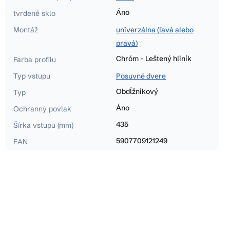
Áno
tvrdené sklo
Montáž
univerzálna (ľavá alebo
pravá)
Chróm - Leštený hliník
Farba profilu
Typ vstupu
Posuvné dvere
Obdĺžnikový
Typ
Áno
Ochranný povlak
435
Šírka vstupu (mm)
5907709121249
EAN