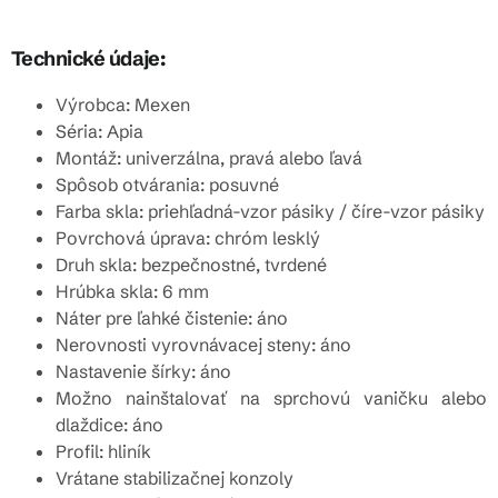
Technické údaje:
Výrobca: Mexen
Séria: Apia
Montáž: univerzálna, pravá alebo ľavá
Spôsob otvárania: posuvné
Farba skla: priehľadná-vzor pásiky / číre-vzor pásiky
Povrchová úprava: chróm lesklý
Druh skla: bezpečnostné, tvrdené
Hrúbka skla: 6 mm
Náter pre ľahké čistenie: áno
Nerovnosti vyrovnávacej steny: áno
Nastavenie šírky: áno
Možno nainštalovať na sprchovú vaničku alebo
dlaždice: áno
Profil: hliník
Vrátane stabilizačnej konzoly