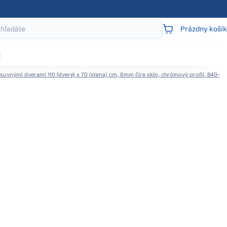
Prázdny košík
NÁKUPNÝ
KOŠÍK
j
uvnými dverami 110 (dvere) x 70 (stena) cm, 6mm číre sklo, chrómový profil, 840-