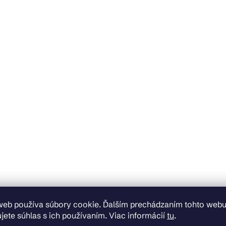
web používa súbory cookie. Ďalším prechádzaním tohto web
jete súhlas s ich používaním. Viac informácií
tu
.