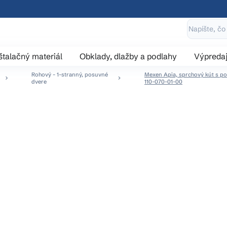
štalačný materiál
Obklady, dlažby a podlahy
Výpreda
Rohový - 1-stranný, posuvné
Mexen Apia, sprchový kút s pos
dvere
110-070-01-00