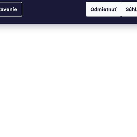
tavenie
Odmietnuť
Súhl