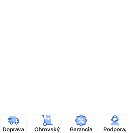
Z
á
p
ä
t
i
e
Doprava
Obrovský
Garancia
Podpora,