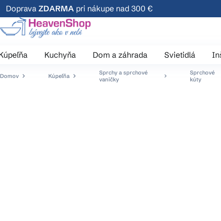
Prejsť
Doprava
ZDARMA
pri nákupe nad 300 €
na
obsah
Kúpeľňa
Kuchyňa
Dom a záhrada
Svietidlá
In
Sprchy a sprchové
Sprchové
Domov
Kúpeľňa
vaničky
kúty