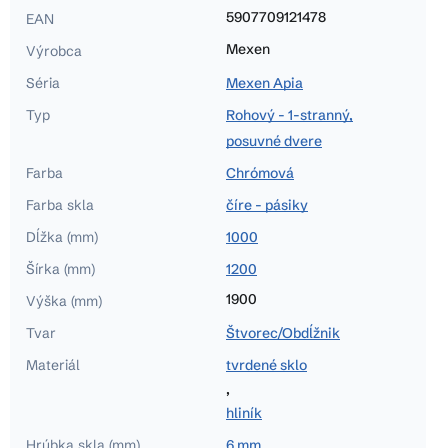
5907709121478
EAN
Mexen
Výrobca
Séria
Mexen Apia
Typ
Rohový - 1-stranný,
posuvné dvere
Farba
Chrómová
Farba skla
číre - pásiky
Dĺžka (mm)
1000
Šírka (mm)
1200
1900
Výška (mm)
Tvar
Štvorec/Obdĺžnik
Materiál
tvrdené sklo
,
hliník
Hrúbka skla (mm)
6 mm