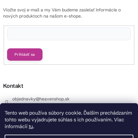
Vložte svoj e-mail a my Vám budeme zasielať informácie o
nových produktoch na našom e-shope.
Vložením e-mailu súhlasíte s
podmienkami ochrany osobných údajov
Prihlásiť sa
Kontakt
objednavky
@
heavenshop.sk
+421 914 399 399
Tento web používa súbory cookie. Ďalším prechádzaním
_Info objednávky : +421 914 399 399 Pracovné dni od
tohto webu vyjadrujete súhlas s ich používaním. Viac
8.00 hod. do 12.00 . REKLAMÁCIE : +421 914 399 399
informácií
tu
.
HeavenShop.sk
HeavenShop.sk