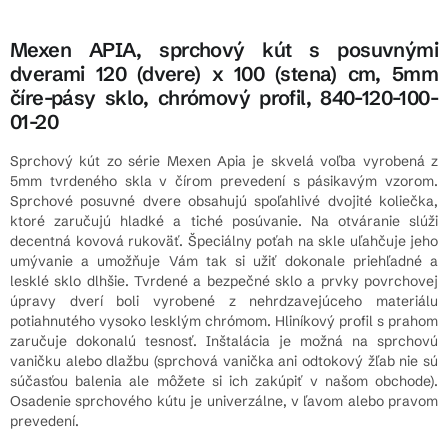
Mexen APIA, sprchový kút s posuvnými
dverami 120 (dvere) x 100 (stena) cm, 5mm
číre-pásy sklo, chrómový profil, 840-120-100-
01-20
Sprchový kút zo série Mexen Apia je skvelá voľba vyrobená z
5mm tvrdeného skla v čírom prevedení s pásikavým vzorom.
Sprchové posuvné dvere obsahujú spoľahlivé dvojité koliečka,
ktoré zaručujú hladké a tiché posúvanie. Na otváranie slúži
decentná kovová rukoväť. Špeciálny poťah na skle uľahčuje jeho
umývanie a umožňuje Vám tak si užiť dokonale priehľadné a
lesklé sklo dlhšie. Tvrdené a bezpečné sklo a prvky povrchovej
úpravy dverí boli vyrobené z nehrdzavejúceho materiálu
potiahnutého vysoko lesklým chrómom. Hliníkový profil s prahom
zaručuje dokonalú tesnosť. Inštalácia je možná na sprchovú
vaničku alebo dlažbu (sprchová vanička ani odtokový žľab nie sú
súčasťou balenia ale môžete si ich zakúpiť v našom obchode).
Osadenie sprchového kútu je univerzálne, v ľavom alebo pravom
prevedení.