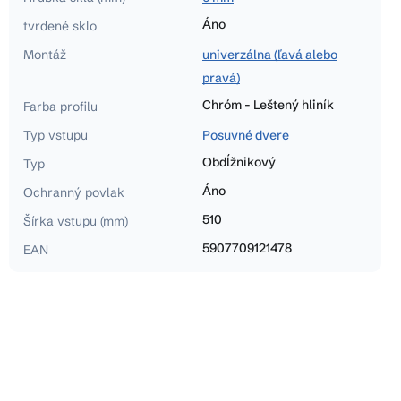
Áno
tvrdené sklo
Montáž
univerzálna (ľavá alebo
pravá)
Chróm - Leštený hliník
Farba profilu
Typ vstupu
Posuvné dvere
Obdĺžnikový
Typ
Áno
Ochranný povlak
510
Šírka vstupu (mm)
5907709121478
EAN