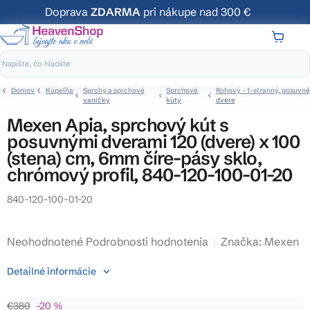
Prejsť
Doprava
ZDARMA
pri nákupe nad 300 €
na
obsah
NÁKUP
KOŠÍK
Domov
Kúpeľňa
Sprchy a sprchové
Sprchové
Rohový - 1-stranný, posuvné
vaničky
kúty
dvere
Mexen Apia, sprchový kút s
posuvnými dverami 120 (dvere) x 100
(stena) cm, 6mm číre-pásy sklo,
chrómový profil, 840-120-100-01-20
840-120-100-01-20
Priemerné
Neohodnotené
Podrobnosti hodnotenia
Značka:
Mexen
hodnotenie
Detailné informácie
produktu
je
€380
–20 %
0,0