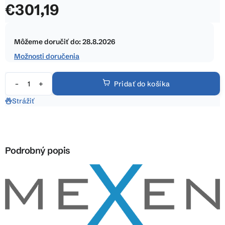
€301,19
z
5
Jednotková
hviezdičiek.
cena:
Môžeme doručiť do:
28.8.2026
Možnosti doručenia
Pridať do košíka
Strážiť
Podrobný popis