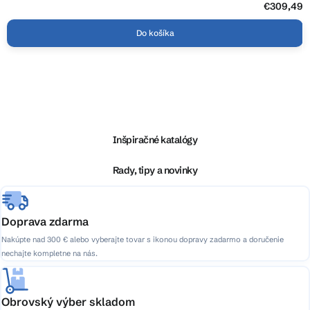
5
€309,49
hviezdičiek.
Do košíka
Z
á
p
ä
Inšpiračné katalógy
t
i
Rady, tipy a novinky
e
Doprava zdarma
Nakúpte nad 300 € alebo vyberajte tovar s ikonou dopravy zadarmo a doručenie
nechajte kompletne na nás.
Obrovský výber skladom