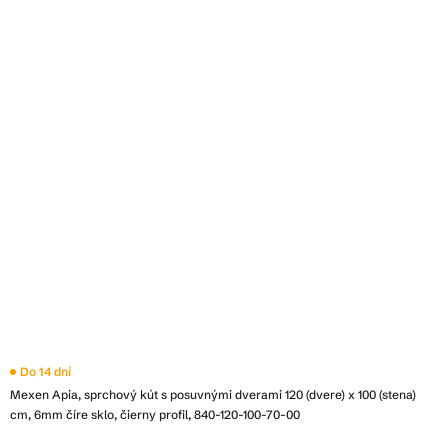
Priemerné
Do 14 dní
hodnotenie
Mexen Apia, sprchový kút s posuvnými dverami 120 (dvere) x 100 (stena)
produktu
je
cm, 6mm číre sklo, čierny profil, 840-120-100-70-00
4,0
z