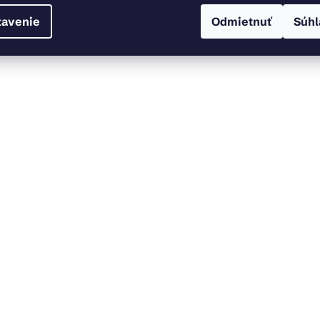
tavenie
Odmietnuť
Súhl