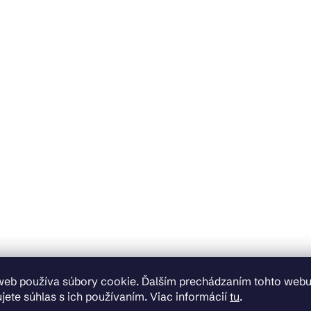
web používa súbory cookie. Ďalším prechádzaním tohto web
jete súhlas s ich používaním. Viac informácií
tu
.