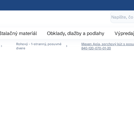
štalačný materiál
Obklady, dlažby a podlahy
Výpreda
Rohový - 1-stranný, posuvné
Mexen Apia, sprchový kút s posuv
dvere
840-120-070-01-20