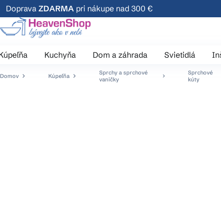
Prejsť
Doprava
ZDARMA
pri nákupe nad 300 €
na
obsah
Kúpeľňa
Kuchyňa
Dom a záhrada
Svietidlá
In
Sprchy a sprchové
Sprchové
Domov
Kúpeľňa
vaničky
kúty