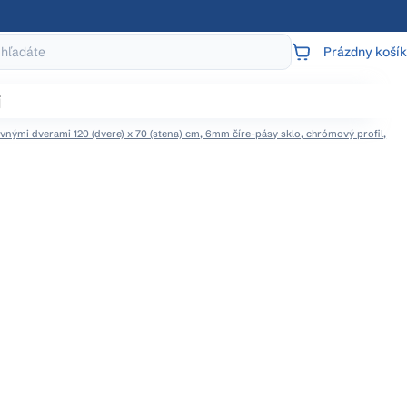
Prázdny košík
NÁKUPNÝ
KOŠÍK
j
nými dverami 120 (dvere) x 70 (stena) cm, 6mm číre-pásy sklo, chrómový profil,