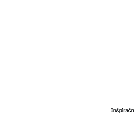
Inšpiračn
Preskočiť kategórie