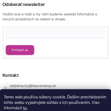
Odoberať newsletter
Vložte svoj e-mail a my Vám budeme zasielať informácie o
nových produktoch na našom e-shope.
Vložením e-mailu súhlasíte s
podmienkami ochrany osobných údajov
Prihlásiť sa
Kontakt
objednavky
@
heavenshop.sk
+421 914 399 399
Tento web používa súbory cookie. Ďalším prechádzaním
_Info objednávky : +421 914 399 399 Pracovné dni od
tohto webu vyjadrujete súhlas s ich používaním. Viac
8.00 hod. do 12.00 . REKLAMÁCIE : +421 914 399 399
informácií
tu
.
HeavenShop.sk