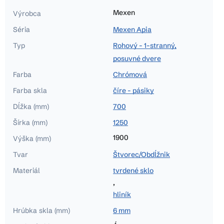
Mexen
Výrobca
Séria
Mexen Apia
Typ
Rohový - 1-stranný,
posuvné dvere
Farba
Chrómová
Farba skla
číre - pásiky
Dĺžka (mm)
700
Šírka (mm)
1250
1900
Výška (mm)
Tvar
Štvorec/Obdĺžnik
Materiál
tvrdené sklo
,
hliník
Hrúbka skla (mm)
6 mm