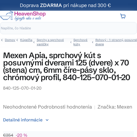
Prejsť
Doprava
ZDARMA
pri nákupe nad 300 €
na
obsah
NÁKUP
KOŠÍK
Domov
Kúpeľňa
Sprchy a sprchové
Sprchové
Rohový - 1-stranný, posuvné
vaničky
kúty
dvere
Mexen Apia, sprchový kút s
posuvnými dverami 125 (dvere) x 70
(stena) cm, 6mm číre-pásy sklo,
chrómový profil, 840-125-070-01-20
840-125-070-01-20
Priemerné
Neohodnotené
Podrobnosti hodnotenia
Značka:
Mexen
hodnotenie
Detailné informácie
produktu
je
€354
–20 %
0,0