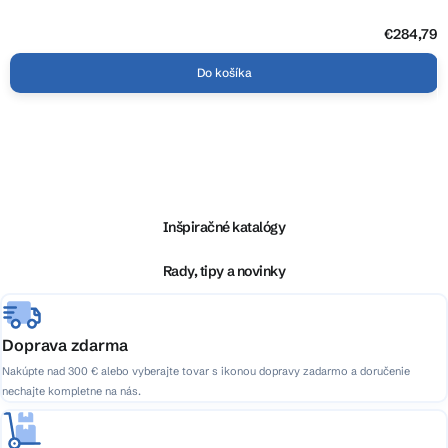
€284,79
Do košíka
Z
á
p
ä
Inšpiračné katalógy
t
i
Rady, tipy a novinky
e
Doprava zdarma
Nakúpte nad 300 € alebo vyberajte tovar s ikonou dopravy zadarmo a doručenie
nechajte kompletne na nás.