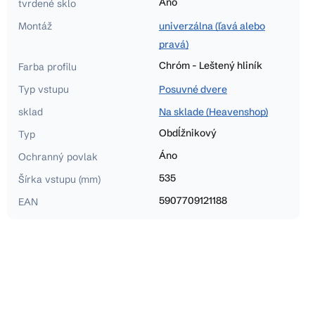
Áno
tvrdené sklo
Montáž
univerzálna (ľavá alebo
pravá)
Chróm - Leštený hliník
Farba profilu
Typ vstupu
Posuvné dvere
sklad
Na sklade (Heavenshop)
Obdĺžnikový
Typ
Áno
Ochranný povlak
535
Šírka vstupu (mm)
5907709121188
EAN