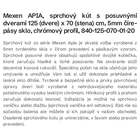
Mexen APIA, sprchový kút s posuvnými
dverami 125 (dvere) x 70 (stena) cm, 5mm číre-
pásy sklo, chrómový profil, 840-125-070-01-20
Sprchový kút zo série Mexen Apia je skvelá voľba vyrobená z
5mm tvrdeného skla v čírom prevedení s pásikavým vzorom.
Sprchové posuvné dvere obsahujú spoľahlivé dvojité koliečka,
ktoré zaručujú hladké a tiché posúvanie. Na otváranie slúži
decentná kovová rukoväť. Špeciálny poťah na skle uľahčuje jeho
umývanie a umožňuje Vám tak si užiť dokonale priehľadné a
lesklé sklo dlhšie. Tvrdené a bezpečné sklo a prvky povrchovej
úpravy dverí boli vyrobené z nehrdzavejúceho materiálu
potiahnutého vysoko lesklým chrómom. Hliníkový profil s prahom
zaručuje dokonalú tesnosť. Inštalácia je možná na sprchovú
vaničku alebo dlažbu (sprchová vanička ani odtokový žľab nie sú
súčasťou balenia ale môžete si ich zakúpiť v našom obchode).
Osadenie sprchového kútu je univerzálne, v ľavom alebo pravom
prevedení.