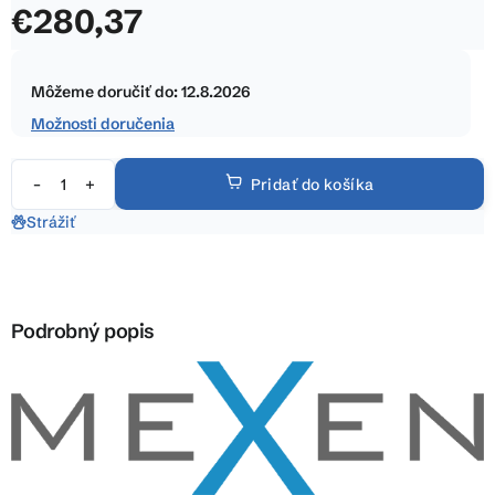
€280,37
z
5
Jednotková
hviezdičiek.
cena:
Môžeme doručiť do:
12.8.2026
Možnosti doručenia
Pridať do košíka
Strážiť
Podrobný popis