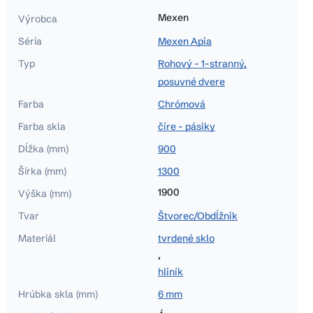
Mexen
Výrobca
Séria
Mexen Apia
Typ
Rohový - 1-stranný,
posuvné dvere
Farba
Chrómová
Farba skla
číre - pásiky
Dĺžka (mm)
900
Šírka (mm)
1300
1900
Výška (mm)
Tvar
Štvorec/Obdĺžnik
Materiál
tvrdené sklo
,
hliník
Hrúbka skla (mm)
6 mm