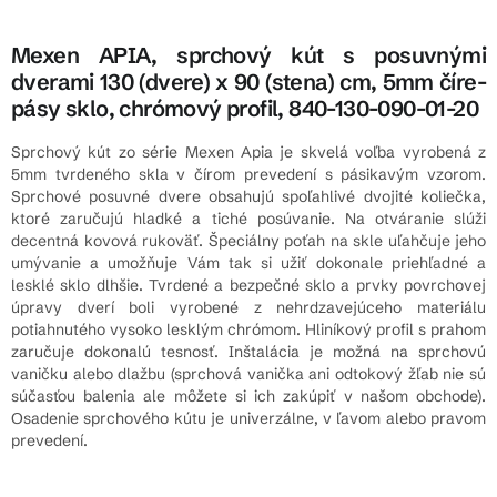
Mexen APIA, sprchový kút s posuvnými
dverami 130 (dvere) x 90 (stena) cm, 5mm číre-
pásy sklo, chrómový profil, 840-130-090-01-20
Sprchový kút zo série Mexen Apia je skvelá voľba vyrobená z
5mm tvrdeného skla v čírom prevedení s pásikavým vzorom.
Sprchové posuvné dvere obsahujú spoľahlivé dvojité koliečka,
ktoré zaručujú hladké a tiché posúvanie. Na otváranie slúži
decentná kovová rukoväť. Špeciálny poťah na skle uľahčuje jeho
umývanie a umožňuje Vám tak si užiť dokonale priehľadné a
lesklé sklo dlhšie. Tvrdené a bezpečné sklo a prvky povrchovej
úpravy dverí boli vyrobené z nehrdzavejúceho materiálu
potiahnutého vysoko lesklým chrómom. Hliníkový profil s prahom
zaručuje dokonalú tesnosť. Inštalácia je možná na sprchovú
vaničku alebo dlažbu (sprchová vanička ani odtokový žľab nie sú
súčasťou balenia ale môžete si ich zakúpiť v našom obchode).
Osadenie sprchového kútu je univerzálne, v ľavom alebo pravom
prevedení.