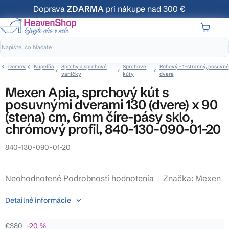
Prejsť
Doprava
ZDARMA
pri nákupe nad 300 €
na
obsah
NÁKUP
KOŠÍK
Domov
Kúpeľňa
Sprchy a sprchové
Sprchové
Rohový - 1-stranný, posuvné
vaničky
kúty
dvere
Mexen Apia, sprchový kút s
posuvnými dverami 130 (dvere) x 90
(stena) cm, 6mm číre-pásy sklo,
chrómový profil, 840-130-090-01-20
840-130-090-01-20
Priemerné
Neohodnotené
Podrobnosti hodnotenia
Značka:
Mexen
hodnotenie
Detailné informácie
produktu
je
€380
–20 %
0,0