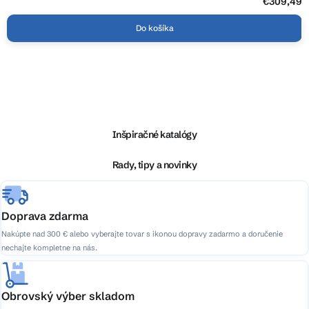
€309,49
Do košíka
Z
á
p
ä
Inšpiračné katalógy
t
i
Rady, tipy a novinky
e
Doprava zdarma
Nakúpte nad 300 € alebo vyberajte tovar s ikonou dopravy zadarmo a doručenie
nechajte kompletne na nás.
Obrovský výber skladom