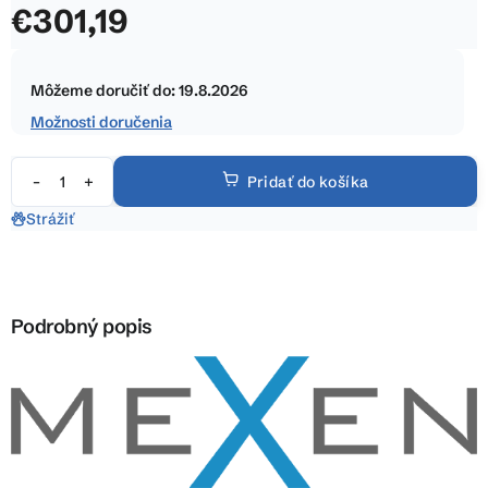
€301,19
z
5
Jednotková
hviezdičiek.
cena:
Môžeme doručiť do:
19.8.2026
Možnosti doručenia
Pridať do košíka
Strážiť
Podrobný popis