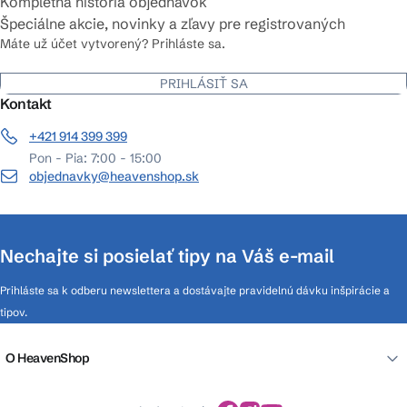
Kompletná história objednávok
Špeciálne akcie, novinky a zľavy pre registrovaných
Máte už účet vytvorený? Prihláste sa.
PRIHLÁSIŤ SA
Kontakt
+421 914 399 399
Pon - Pia: 7:00 - 15:00
objednavky@heavenshop.sk
Nechajte si posielať tipy na Váš e-mail
Prihláste sa k odberu newslettera a dostávajte pravidelnú dávku inšpirácie a
tipov.
O HeavenShop