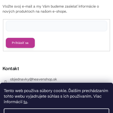
Vložte svoj e-mail a my Vám budeme zasielať informácie o
nových produktoch na našom e-shope.
Vložením e-mailu súhlasíte s
podmienkami ochrany osobných údajov
Prihlásiť sa
Kontakt
objednavky
@
heavenshop.sk
+421 914 399 399
Tento web používa súbory cookie. Ďalším prechádzaním
_Info objednávky : +421 914 399 399 Pracovné dni od
tohto webu vyjadrujete súhlas s ich používaním. Viac
8.00 hod. do 12.00 . REKLAMÁCIE : +421 914 399 399
informácií
tu
.
HeavenShop.sk
HeavenShop.sk