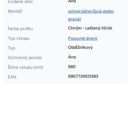
Áno
tvrdené sklo
Montáž
univerzálna (ľavá alebo
pravá)
Chróm - Leštený hliník
Farba profilu
Typ vstupu
Posuvné dvere
Obdĺžnikový
Typ
Áno
Ochranný povlak
560
Šírka vstupu (mm)
5907709121393
EAN