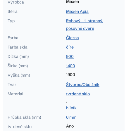
Mexen
Výrobca
Séria
Mexen Apia
Typ
Rohový - 1-stranný,
posuvné dvere
Farba
Čierna
Farba skla
číre
Dĺžka (mm)
900
Šírka (mm)
1400
1900
Výška (mm)
Tvar
Štvorec/Obdĺžnik
Materiál
tvrdené sklo
,
hliník
Hrúbka skla (mm)
6 mm
Áno
tvrdené sklo