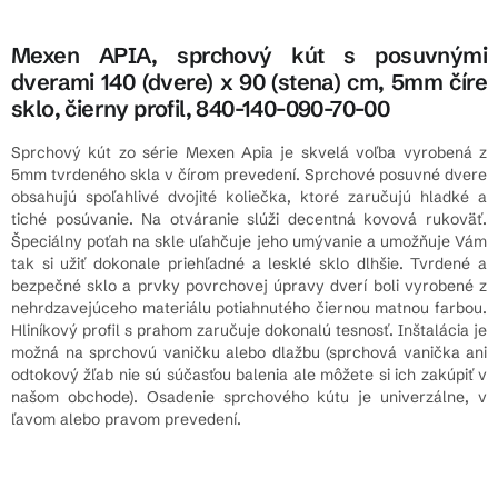
Mexen APIA, sprchový kút s posuvnými
dverami 140 (dvere) x 90 (stena) cm, 5mm číre
sklo, čierny profil, 840-140-090-70-00
Sprchový kút zo série Mexen Apia je skvelá voľba vyrobená z
5mm tvrdeného skla v čírom prevedení. Sprchové posuvné dvere
obsahujú spoľahlivé dvojité koliečka, ktoré zaručujú hladké a
tiché posúvanie. Na otváranie slúži decentná kovová rukoväť.
Špeciálny poťah na skle uľahčuje jeho umývanie a umožňuje Vám
tak si užiť dokonale priehľadné a lesklé sklo dlhšie. Tvrdené a
bezpečné sklo a prvky povrchovej úpravy dverí boli vyrobené z
nehrdzavejúceho materiálu potiahnutého čiernou matnou farbou.
Hliníkový profil s prahom zaručuje dokonalú tesnosť. Inštalácia je
možná na sprchovú vaničku alebo dlažbu (sprchová vanička ani
odtokový žľab nie sú súčasťou balenia ale môžete si ich zakúpiť v
našom obchode). Osadenie sprchového kútu je univerzálne, v
ľavom alebo pravom prevedení.