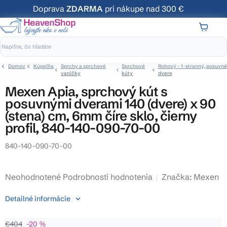
Prejsť
Doprava
ZDARMA
pri nákupe nad 300 €
na
obsah
NÁKUP
KOŠÍK
Domov
Kúpeľňa
Sprchy a sprchové
Sprchové
Rohový - 1-stranný, posuvné
vaničky
kúty
dvere
Mexen Apia, sprchový kút s
posuvnými dverami 140 (dvere) x 90
(stena) cm, 6mm číre sklo, čierny
profil, 840-140-090-70-00
840-140-090-70-00
Priemerné
Neohodnotené
Podrobnosti hodnotenia
Značka:
Mexen
hodnotenie
Detailné informácie
produktu
je
€404
–20 %
0,0