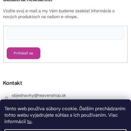
Vložte svoj e-mail a my Vám budeme zasielať informácie o
nových produktoch na našom e-shope.
Vložením e-mailu súhlasíte s
podmienkami ochrany osobných údajov
Prihlásiť sa
Kontakt
objednavky
@
heavenshop.sk
+421 914 399 399
Tento web používa súbory cookie. Ďalším prechádzaním
_Info objednávky : +421 914 399 399 Pracovné dni od
tohto webu vyjadrujete súhlas s ich používaním. Viac
8.00 hod. do 12.00 . REKLAMÁCIE : +421 914 399 399
informácií
tu
.
HeavenShop.sk
HeavenShop.sk