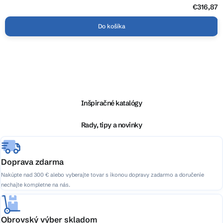
€316,87
Do košíka
Z
á
p
ä
Inšpiračné katalógy
t
i
Rady, tipy a novinky
e
Doprava zdarma
Nakúpte nad 300 € alebo vyberajte tovar s ikonou dopravy zadarmo a doručenie
nechajte kompletne na nás.
Obrovský výber skladom