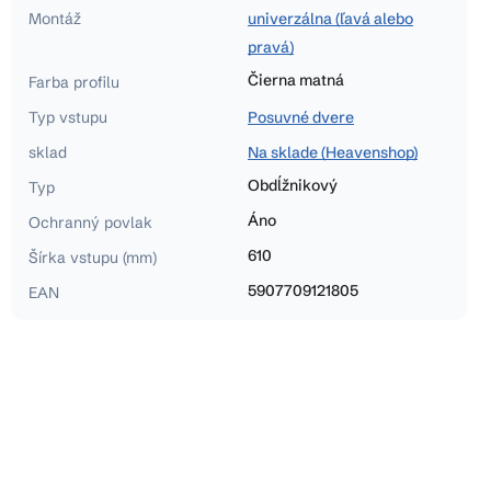
Montáž
univerzálna (ľavá alebo
pravá)
Čierna matná
Farba profilu
Typ vstupu
Posuvné dvere
sklad
Na sklade (Heavenshop)
Obdĺžnikový
Typ
Áno
Ochranný povlak
610
Šírka vstupu (mm)
5907709121805
EAN