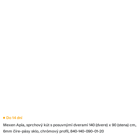
Do 14 dní
Mexen Apia, sprchový kút s posuvnými dverami 140 (dvere) x 90 (stena) cm,
6mm číre-pásy sklo, chrómový profil, 840-140-090-01-20