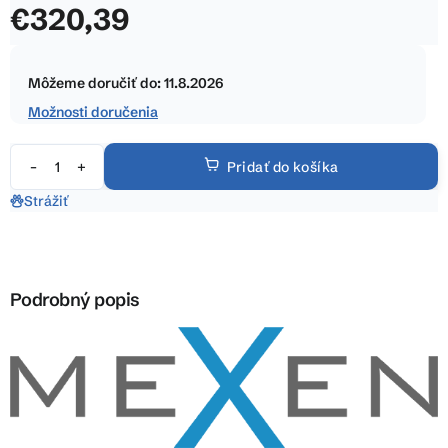
€320,39
z
5
Jednotková
hviezdičiek.
cena:
Môžeme doručiť do:
11.8.2026
Možnosti doručenia
Pridať do košíka
Strážiť
Podrobný popis