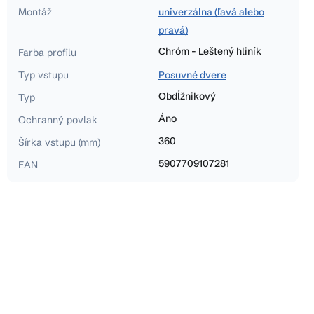
Montáž
univerzálna (ľavá alebo
pravá)
Chróm - Leštený hliník
Farba profilu
Typ vstupu
Posuvné dvere
Obdĺžnikový
Typ
Áno
Ochranný povlak
360
Šírka vstupu (mm)
5907709107281
EAN