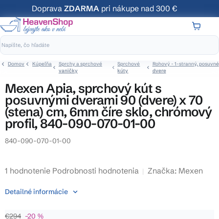
Prejsť
Doprava
ZDARMA
pri nákupe nad 300 €
na
obsah
NÁKUP
KOŠÍK
Domov
Kúpeľňa
Sprchy a sprchové
Sprchové
Rohový - 1-stranný, posuvné
vaničky
kúty
dvere
Mexen Apia, sprchový kút s
posuvnými dverami 90 (dvere) x 70
(stena) cm, 6mm číre sklo, chrómový
profil, 840-090-070-01-00
840-090-070-01-00
Priemerné
1 hodnotenie
Podrobnosti hodnotenia
Značka:
Mexen
hodnotenie
Detailné informácie
produktu
je
€294
–20 %
4,0