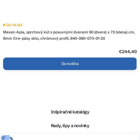
Do 14 dní
Mexen Apia, sprchový kút s posuvnými dverami 90 (dvere) x 70 (stena) cm,
6mm číre-pásy sklo, chrómový profil, 840-090-070-01-20
€244,40
Do košíka
Z
á
p
ä
Inšpiračné katalógy
t
i
Rady, tipy a novinky
e