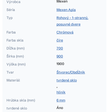
Mexen
Výrobca
Séria
Mexen Apia
Typ
Rohový - 1-stranný,
posuvné dvere
Farba
Chrómová
Farba skla
číre
Dĺžka (mm)
700
Šírka (mm)
900
1900
Výška (mm)
Tvar
Štvorec/Obdĺžnik
Materiál
tvrdené sklo
,
hliník
Hrúbka skla (mm)
6 mm
Áno
tvrdené sklo