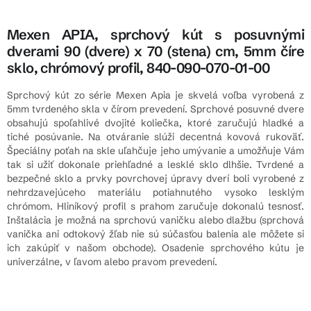
Mexen APIA, sprchový kút s posuvnými
dverami 90 (dvere) x 70 (stena) cm, 5mm číre
sklo, chrómový profil, 840-090-070-01-00
Sprchový kút zo série Mexen Apia je skvelá voľba vyrobená z
5mm tvrdeného skla v čírom prevedení. Sprchové posuvné dvere
obsahujú spoľahlivé dvojité koliečka, ktoré zaručujú hladké a
tiché posúvanie. Na otváranie slúži decentná kovová rukoväť.
Špeciálny poťah na skle uľahčuje jeho umývanie a umožňuje Vám
tak si užiť dokonale priehľadné a lesklé sklo dlhšie. Tvrdené a
bezpečné sklo a prvky povrchovej úpravy dverí boli vyrobené z
nehrdzavejúceho materiálu potiahnutého vysoko lesklým
chrómom. Hliníkový profil s prahom zaručuje dokonalú tesnosť.
Inštalácia je možná na sprchovú vaničku alebo dlažbu (sprchová
vanička ani odtokový žľab nie sú súčasťou balenia ale môžete si
ich zakúpiť v našom obchode). Osadenie sprchového kútu je
univerzálne, v ľavom alebo pravom prevedení.