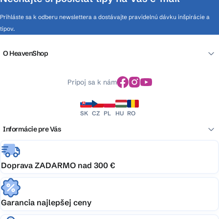
Prihláste sa k odberu newslettera a dostávajte pravidelnú dávku inšpirácie a
tipov.
O HeavenShop
Pripoj sa k nám
SK
CZ
PL
HU
RO
Informácie pre Vás
Doprava ZADARMO nad 300 €
Garancia najlepšej ceny