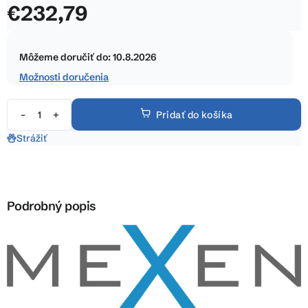
€232,79
z
5
Jednotková
hviezdičiek.
cena:
Môžeme doručiť do:
10.8.2026
Možnosti doručenia
Pridať do košíka
Strážiť
Podrobný popis