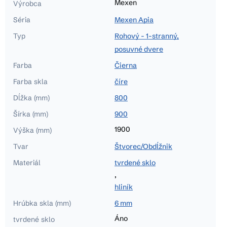
Mexen
Výrobca
Séria
Mexen Apia
Typ
Rohový - 1-stranný,
posuvné dvere
Farba
Čierna
Farba skla
číre
Dĺžka (mm)
800
Šírka (mm)
900
1900
Výška (mm)
Tvar
Štvorec/Obdĺžnik
Materiál
tvrdené sklo
,
hliník
Hrúbka skla (mm)
6 mm
Áno
tvrdené sklo