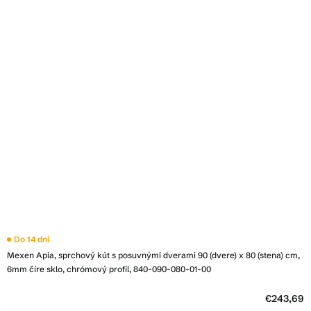
Do 14 dní
Mexen Apia, sprchový kút s posuvnými dverami 90 (dvere) x 80 (stena) cm,
6mm číre sklo, chrómový profil, 840-090-080-01-00
€243,69