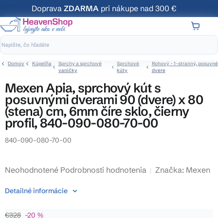
Prejsť
Doprava
ZDARMA
pri nákupe nad 300 €
na
obsah
NÁKUP
KOŠÍK
Domov
Kúpeľňa
Sprchy a sprchové
Sprchové
Rohový - 1-stranný, posuvné
vaničky
kúty
dvere
Mexen Apia, sprchový kút s
posuvnými dverami 90 (dvere) x 80
(stena) cm, 6mm číre sklo, čierny
profil, 840-090-080-70-00
840-090-080-70-00
Priemerné
Neohodnotené
Podrobnosti hodnotenia
Značka:
Mexen
hodnotenie
Detailné informácie
produktu
je
€328
–20 %
0,0