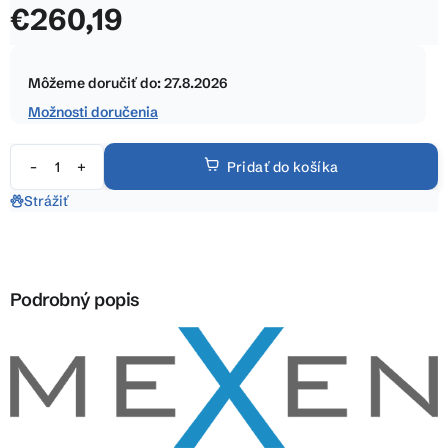
€260,19
z
5
Jednotková
hviezdičiek.
cena:
Môžeme doručiť do:
27.8.2026
Možnosti doručenia
Pridať do košíka
Strážiť
Podrobný popis