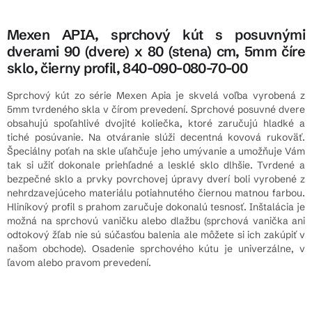
Mexen APIA, sprchový kút s posuvnými
dverami 90 (dvere) x 80 (stena) cm, 5mm číre
sklo, čierny profil, 840-090-080-70-00
Sprchový kút zo série Mexen Apia je skvelá voľba vyrobená z
5mm tvrdeného skla v čírom prevedení. Sprchové posuvné dvere
obsahujú spoľahlivé dvojité koliečka, ktoré zaručujú hladké a
tiché posúvanie. Na otváranie slúži decentná kovová rukoväť.
Špeciálny poťah na skle uľahčuje jeho umývanie a umožňuje Vám
tak si užiť dokonale priehľadné a lesklé sklo dlhšie. Tvrdené a
bezpečné sklo a prvky povrchovej úpravy dverí boli vyrobené z
nehrdzavejúceho materiálu potiahnutého čiernou matnou farbou.
Hliníkový profil s prahom zaručuje dokonalú tesnosť. Inštalácia je
možná na sprchovú vaničku alebo dlažbu (sprchová vanička ani
odtokový žľab nie sú súčasťou balenia ale môžete si ich zakúpiť v
našom obchode). Osadenie sprchového kútu je univerzálne, v
ľavom alebo pravom prevedení.