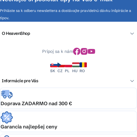
Prihláste sa k odberu newslettera a dostávajte pravidelnú dávku inšpirácie a
tipov.
O HeavenShop
Pripoj sa k nám
SK
CZ
PL
HU
RO
Informácie pre Vás
Doprava ZADARMO nad 300 €
Garancia najlepšej ceny