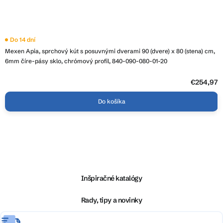
Do 14 dní
Mexen Apia, sprchový kút s posuvnými dverami 90 (dvere) x 80 (stena) cm,
6mm číre-pásy sklo, chrómový profil, 840-090-080-01-20
€254,97
Do košíka
Z
á
p
ä
Inšpiračné katalógy
t
i
Rady, tipy a novinky
e