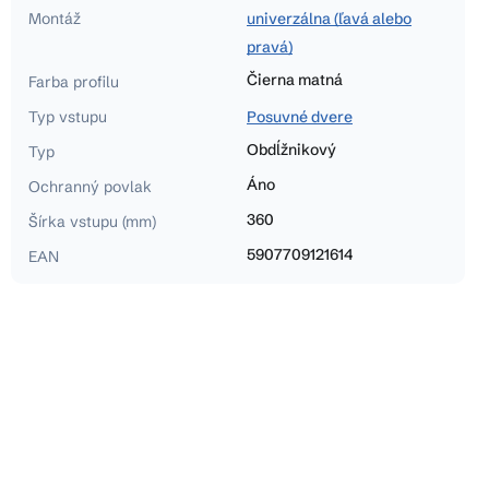
Montáž
univerzálna (ľavá alebo
pravá)
Čierna matná
Farba profilu
Typ vstupu
Posuvné dvere
Obdĺžnikový
Typ
Áno
Ochranný povlak
360
Šírka vstupu (mm)
5907709121614
EAN