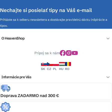
Nechajte si posielať tipy na Váš e-mail
Prihláste sa k odberu newslettera a dostávajte pravidelnú dávku inšpirácie a
tipov.
O HeavenShop
Pripoj sa k nám
SK
CZ
PL
HU
RO
Informácie pre Vás
Doprava ZADARMO nad 300 €