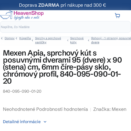
Prejsť
Doprava
ZDARMA
pri nákupe nad 300 €
na
obsah
NÁKUP
KOŠÍK
Domov
Kúpeľňa
Sprchy a sprchové
Sprchové
Rohový - 1-stranný, posuvné
vaničky
kúty
dvere
Mexen Apia, sprchový kút s
posuvnými dverami 95 (dvere) x 90
(stena) cm, 6mm číre-pásy sklo,
chrómový profil, 840-095-090-01-
20
840-095-090-01-20
Priemerné
Neohodnotené
Podrobnosti hodnotenia
Značka:
Mexen
hodnotenie
Detailné informácie
produktu
je