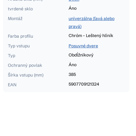
Áno
tvrdené sklo
Montáž
univerzálna (ľavá alebo
pravá)
Chróm - Leštený hliník
Farba profilu
Typ vstupu
Posuvné dvere
Obdĺžnikový
Typ
Áno
Ochranný povlak
385
Šírka vstupu (mm)
5907709121324
EAN