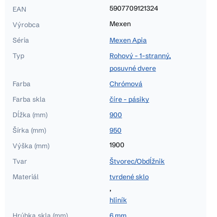
5907709121324
EAN
Mexen
Výrobca
Séria
Mexen Apia
Typ
Rohový - 1-stranný,
posuvné dvere
Farba
Chrómová
Farba skla
číre - pásiky
Dĺžka (mm)
900
Šírka (mm)
950
1900
Výška (mm)
Tvar
Štvorec/Obdĺžnik
Materiál
tvrdené sklo
,
hliník
Hrúbka skla (mm)
6 mm