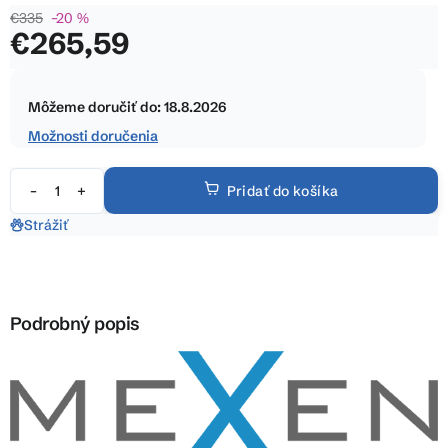
€335
–20 %
0,0
€265,59
z
5
Jednotková
hviezdičiek.
cena:
Môžeme doručiť do:
18.8.2026
Možnosti doručenia
Pridať do košíka
Strážiť
Podrobný popis