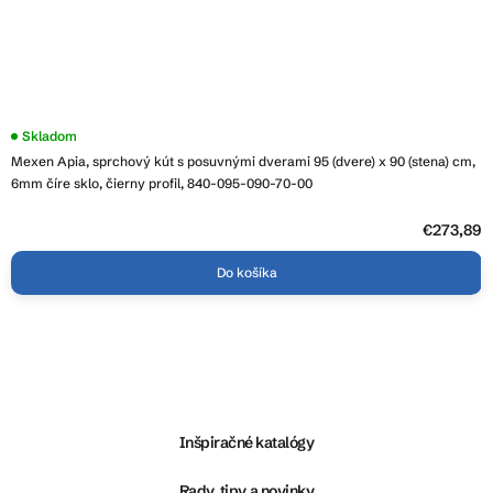
Skladom
Mexen Apia, sprchový kút s posuvnými dverami 95 (dvere) x 90 (stena) cm,
6mm číre sklo, čierny profil, 840-095-090-70-00
€273,89
Do košíka
Z
á
p
ä
Inšpiračné katalógy
t
i
Rady, tipy a novinky