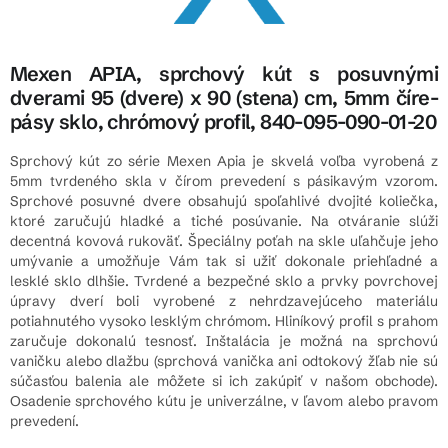
Mexen APIA, sprchový kút s posuvnými
dverami 95 (dvere) x 90 (stena) cm, 5mm číre-
pásy sklo, chrómový profil, 840-095-090-01-20
Sprchový kút zo série Mexen Apia je skvelá voľba vyrobená z
5mm tvrdeného skla v čírom prevedení s pásikavým vzorom.
Sprchové posuvné dvere obsahujú spoľahlivé dvojité koliečka,
ktoré zaručujú hladké a tiché posúvanie. Na otváranie slúži
decentná kovová rukoväť. Špeciálny poťah na skle uľahčuje jeho
umývanie a umožňuje Vám tak si užiť dokonale priehľadné a
lesklé sklo dlhšie. Tvrdené a bezpečné sklo a prvky povrchovej
úpravy dverí boli vyrobené z nehrdzavejúceho materiálu
potiahnutého vysoko lesklým chrómom. Hliníkový profil s prahom
zaručuje dokonalú tesnosť. Inštalácia je možná na sprchovú
vaničku alebo dlažbu (sprchová vanička ani odtokový žľab nie sú
súčasťou balenia ale môžete si ich zakúpiť v našom obchode).
Osadenie sprchového kútu je univerzálne, v ľavom alebo pravom
prevedení.