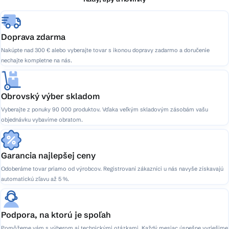
e
Doprava zdarma
Nakúpte nad 300 € alebo vyberajte tovar s ikonou dopravy zadarmo a doručenie
nechajte kompletne na nás.
Obrovský výber skladom
Vyberajte z ponuky 90 000 produktov. Vďaka veľkým skladovým zásobám vašu
objednávku vybavíme obratom.
Garancia najlepšej ceny
Odoberáme tovar priamo od výrobcov. Registrovaní zákazníci u nás navyše získavajú
automatickú zľavu až 5 %.
Podpora, na ktorú je spoľah
Pomôžeme vám s výberom aj technickými otázkami. Každý mesiac úspešne vyriešime