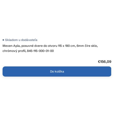
Priemerné
Skladom u dodávateľa
hodnotenie
Mexen Apia, posuvné dvere do otvoru 115 x 190 cm, 6mm číre sklo,
produktu
je
chrómový profil, 845-115-000-01-00
3,7
z
5
€156,09
hviezdičiek.
Do košíka