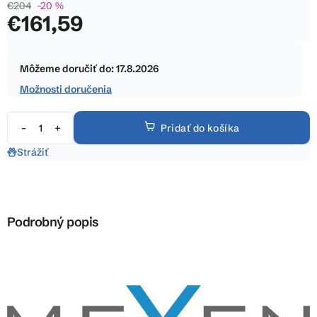
€204
–20 %
0,0
€161,59
z
5
Jednotková
hviezdičiek.
cena:
Môžeme doručiť do:
17.8.2026
Možnosti doručenia
Pridať do košíka
Strážiť
Podrobný popis