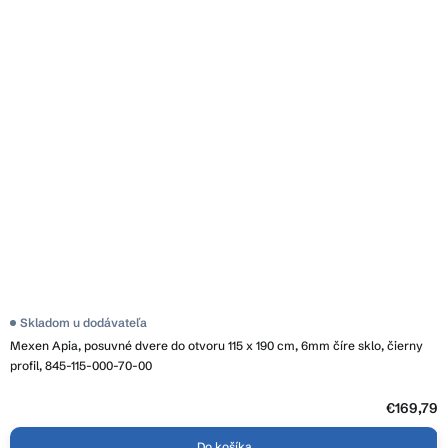
Priemerné
Skladom u dodávateľa
hodnotenie
Mexen Apia, posuvné dvere do otvoru 115 x 190 cm, 6mm číre sklo, čierny
produktu
je
profil, 845-115-000-70-00
4,1
z
5
€169,79
hviezdičiek.
Do košíka