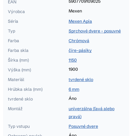
5907709109025
EAN
Mexen
Výrobca
Séria
Mexen Apia
Typ
Sprchové dvere - posuvné
Farba
Chrómová
Farba skla
číre-pásiky
Šírka (mm)
1150
1900
Výška (mm)
Materiál
tvrdené sklo
Hrúbka skla (mm)
6 mm
Áno
tvrdené sklo
Montáž
univerzálna (ľavá alebo
pravá)
Typ vstupu
Posuvné dvere
Áno