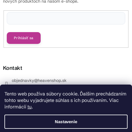
nových produktoch na našom e-shope.
Vložením e-mailu súhlasíte s
podmienkami ochrany osobných údajov
Prihlásiť sa
Kontakt
objednavky
@
heavenshop.sk
+421 914 399 399
Tento web používa súbory cookie. Ďalším prechádzaním
_Info objednávky : +421 914 399 399 Pracovné dni od
tohto webu vyjadrujete súhlas s ich používaním. Viac
8.00 hod. do 12.00 . REKLAMÁCIE : +421 914 399 399
informácií
tu
.
HeavenShop.sk
HeavenShop.sk
Nastavenie