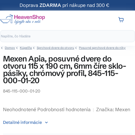
Prejsť
Doprava
ZDARMA
pri nákupe nad 300 €
na
obsah
NÁKUP
KOŠÍK
Domov
Kúpeľňa
Sprchové dvere do otvoru
Posuvné sprchové dvere do niky
Mexen Apia, posuvné dvere do
otvoru 115 x 190 cm, 6mm číre sklo-
pásiky, chrómový profil, 845-115-
000-01-20
845-115-000-01-20
Priemerné
Neohodnotené
Podrobnosti hodnotenia
Značka:
Mexen
hodnotenie
Detailné informácie
produktu
je