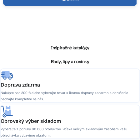
Z
á
p
ä
Inšpiračné katalógy
t
i
Rady, tipy a novinky
e
Doprava zdarma
Nakúpte nad 300 € alebo vyberajte tovar s ikonou dopravy zadarmo a doručenie
nechajte kompletne na nás.
Obrovský výber skladom
Vyberajte z ponuky 90 000 produktov. Vďaka veľkým skladovým zásobám vašu
objednávku vybavíme obratom.