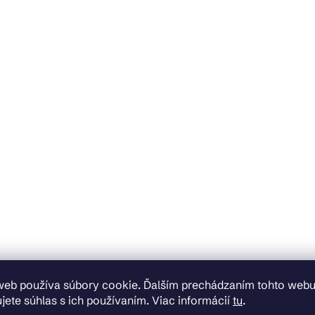
web používa súbory cookie. Ďalším prechádzaním tohto web
jete súhlas s ich používaním. Viac informácií
tu
.