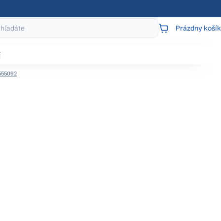
Prázdny košík
NÁKUPNÝ
KOŠÍK
j
555092