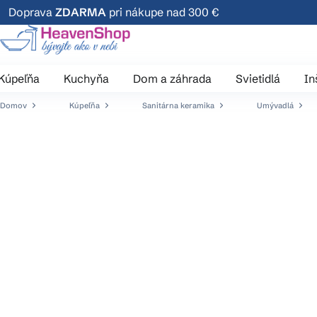
Prejsť
Doprava
ZDARMA
pri nákupe nad 300 €
na
obsah
Kúpeľňa
Kuchyňa
Dom a záhrada
Svietidlá
In
Domov
Kúpeľňa
Sanitárna keramika
Umývadlá