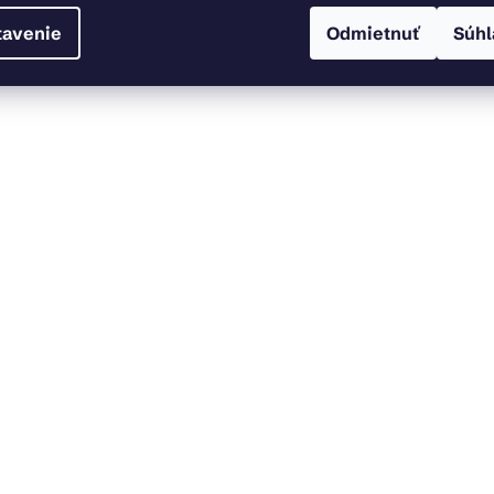
tavenie
Odmietnuť
Súhl