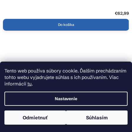
€62,99
Do košíka
Z
á
p
ä
Inšpiračné katalógy
Tento web používa súbory cookie. Ďalším prechádzaním
t
tohto webu vyjadrujete súhlas s ich používaním. Viac
i
Rady, tipy a novinky
informácií
tu
.
e
Nastavenie
Doprava zdarma
Nakúpte nad 300 € alebo vyberajte tovar s ikonou dopravy zadarmo a doručenie
Odmietnuť
Súhlasím
nechajte kompletne na nás.