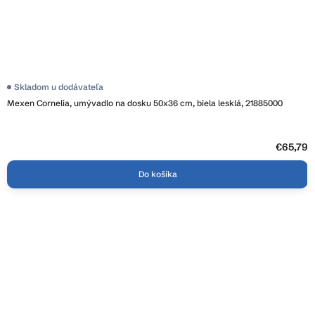
Priemerné
Skladom u dodávateľa
hodnotenie
Mexen Cornelia, umývadlo na dosku 50x36 cm, biela lesklá, 21885000
produktu
je
3,9
z
5
€65,79
hviezdičiek.
Do košíka