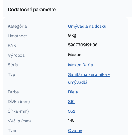
Dodatočné parametre
Kategória
Umývadlá na dosku
9 kg
Hmotnosť
5907709191136
EAN
Mexen
Výrobca
Séria
Mexen Daria
Typ
Sanitárna keramika -
umývadlá
Farba
Biela
Dĺžka (mm)
810
Šírka (mm)
352
145
Výška (mm)
Tvar
Oválny