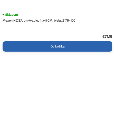
Skladom
Mexen NICEA umývadlo, 41x41 CM, biela, 21754100
€71,19
Do košíka