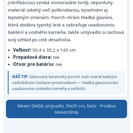
(vitrifikáciou) vzniká mimoriadne tvrdý, neporézny
materiál odolný voči poškriabaniu, kyselinám aj
teplotným zmenám. Povrch chráni hladká glazúra,
ktorá dodáva typický lesk a zabraňuje usadzovaniu
baktérií a vodného kameňa, takže umývadlo si zachová
svoj vzhľad po celé desaťročia.
Veľkosť:
50,4 x 35,2 x 145 cm
Prepadová diera:
nie
Otvor pre batériu:
nie
NÁŠ TIP:
Glazovaný keramický povrch stačí utierať bežným
nedráždivým čistiacim prostriedkom — hladká glazúra bráni
usadzovaniu vodného kameňa a nečistôt.
Mexen DARIA umývadlo, 50x35 cm, biela · Predáva
HeavenShop