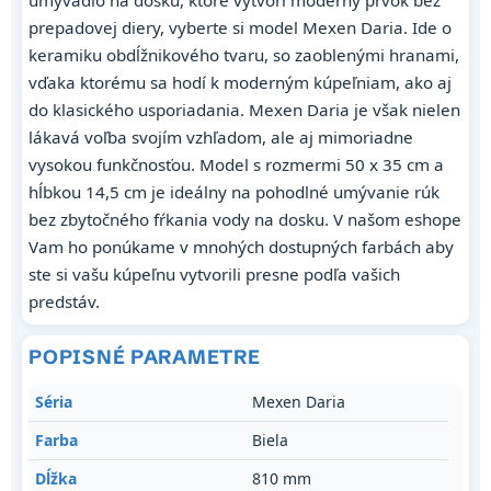
umývadlo na dosku, ktoré vytvorí moderný prvok bez
prepadovej diery, vyberte si model Mexen Daria. Ide o
keramiku obdĺžnikového tvaru, so zaoblenými hranami,
vďaka ktorému sa hodí k moderným kúpeľniam, ako aj
do klasického usporiadania. Mexen Daria je však nielen
lákavá voľba svojím vzhľadom, ale aj mimoriadne
vysokou funkčnosťou. Model s rozmermi 50 x 35 cm a
hĺbkou 14,5 cm je ideálny na pohodlné umývanie rúk
bez zbytočného fŕkania vody na dosku. V našom eshope
Vam ho ponúkame v mnohých dostupných farbách aby
ste si vašu kúpeľnu vytvorili presne podľa vašich
predstáv.
POPISNÉ PARAMETRE
Séria
Mexen Daria
Farba
Biela
Dĺžka
810 mm