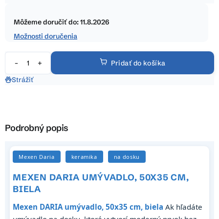
hviezdičiek.
Jednotková
cena:
Môžeme doručiť do:
11.8.2026
Možnosti doručenia
Pridať do košíka
Strážiť
Podrobný popis
Mexen Daria
keramika
na dosku
MEXEN DARIA UMÝVADLO, 50X35 CM,
BIELA
Mexen DARIA umývadlo, 50x35 cm, biela
Ak hľadáte