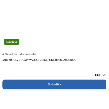
Novinka
Priemerné
Skladom u dodávateľa
hodnotenie
Mexen SILVIA UMÝVADLO, 39x39 CM, biela, 21863900
produktu
je
4,0
z
5
€60,29
hviezdičiek.
Do košíka