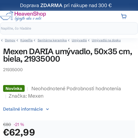
Prejsť
Doprava
ZDARMA
pri nákupe nad 300 €
na
obsah
NÁKUP
KOŠÍK
Domov
Kúpeľňa
Sanitárna keramika
Umývadlá
Umývadlá na dosku
Mexen DARIA umývadlo, 50x35 cm,
biela, 21935000
21935000
Priemerné
Neohodnotené
Podrobnosti hodnotenia
Novinka
hodnotenie
Značka:
Mexen
produktu
Detailné informácie
je
0,0
€80
–21 %
z
€62,99
5