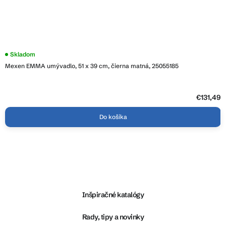
Skladom
Mexen EMMA umývadlo, 51 x 39 cm, čierna matná, 25055185
€131,49
Do košíka
Z
á
p
ä
Inšpiračné katalógy
t
i
Rady, tipy a novinky