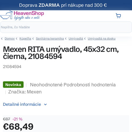
Prejsť
Doprava
ZDARMA
pri nákupe nad 300 €
na
obsah
NÁKUP
KOŠÍK
Domov
Kúpeľňa
Sanitárna keramika
Umývadlá
Umývadlá na dosku
Mexen RITA umývadlo, 45x32 cm,
čierna, 21084594
21084594
Priemerné
Neohodnotené
Podrobnosti hodnotenia
Novinka
hodnotenie
Značka:
Mexen
produktu
Detailné informácie
je
0,0
€87
–21 %
z
€68,49
5