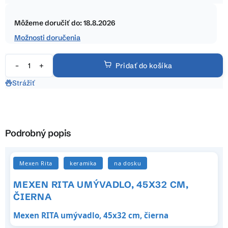
hviezdičiek.
Jednotková
cena:
Môžeme doručiť do:
18.8.2026
Možnosti doručenia
Pridať do košíka
Strážiť
Podrobný popis
Mexen Rita
keramika
na dosku
MEXEN RITA UMÝVADLO, 45X32 CM,
ČIERNA
Mexen RITA umývadlo, 45x32 cm, čierna