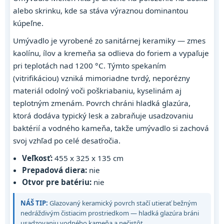
alebo skrinku, kde sa stáva výraznou dominantou
kúpeľne.
Umývadlo je vyrobené zo sanitárnej keramiky — zmes
kaolínu, ílov a kremeňa sa odlieva do foriem a vypaľuje
pri teplotách nad 1200 °C. Týmto spekaním
(vitrifikáciou) vzniká mimoriadne tvrdý, neporézny
materiál odolný voči poškriabaniu, kyselinám aj
teplotným zmenám. Povrch chráni hladká glazúra,
ktorá dodáva typický lesk a zabraňuje usadzovaniu
baktérií a vodného kameňa, takže umývadlo si zachová
svoj vzhľad po celé desaťročia.
Veľkosť:
455 x 325 x 135 cm
Prepadová diera:
nie
Otvor pre batériu:
nie
NÁŠ TIP:
Glazovaný keramický povrch stačí utierať bežným
nedráždivým čistiacim prostriedkom — hladká glazúra bráni
usadzovaniu vodného kameňa a nečistôt.