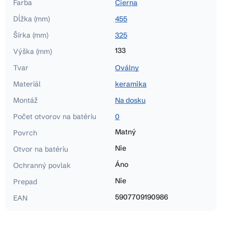
Farba
Čierna
Dĺžka (mm)
455
Šírka (mm)
325
133
Výška (mm)
Tvar
Oválny
Materiál
keramika
Montáž
Na dosku
Počet otvorov na batériu
0
Matný
Povrch
Nie
Otvor na batériu
Áno
Ochranný povlak
Nie
Prepad
5907709190986
EAN