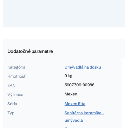
Dodatočné parametre
Kategória
Umývadlá na dosku
9 kg
Hmotnosť
5907709190986
EAN
Mexen
Výrobca
Séria
Mexen Rita
Typ
Sanitárna keramika -
umývadlá