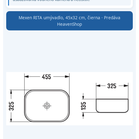
Mexen RITA umývadlo, 45x32 cm, čierna · Predáva
HeavenShop